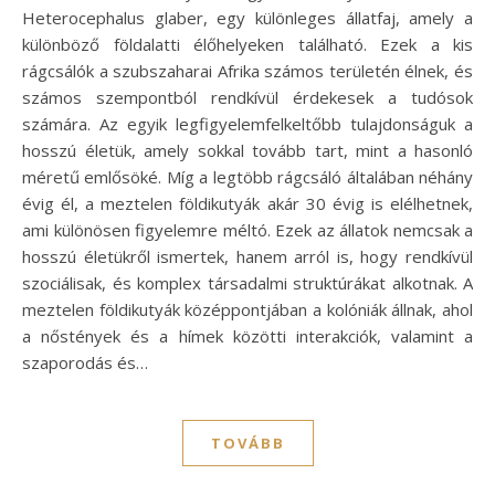
Heterocephalus glaber, egy különleges állatfaj, amely a
különböző földalatti élőhelyeken található. Ezek a kis
rágcsálók a szubszaharai Afrika számos területén élnek, és
számos szempontból rendkívül érdekesek a tudósok
számára. Az egyik legfigyelemfelkeltőbb tulajdonságuk a
hosszú életük, amely sokkal tovább tart, mint a hasonló
méretű emlősöké. Míg a legtöbb rágcsáló általában néhány
évig él, a meztelen földikutyák akár 30 évig is elélhetnek,
ami különösen figyelemre méltó. Ezek az állatok nemcsak a
hosszú életükről ismertek, hanem arról is, hogy rendkívül
szociálisak, és komplex társadalmi struktúrákat alkotnak. A
meztelen földikutyák középpontjában a kolóniák állnak, ahol
a nőstények és a hímek közötti interakciók, valamint a
szaporodás és…
TOVÁBB