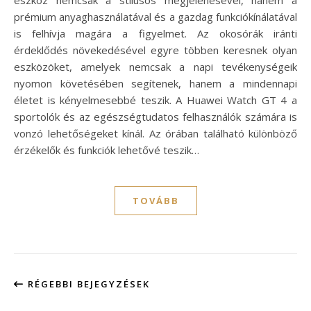
eszköz nemcsak a stílusos megjelenésével, hanem a
prémium anyaghasználatával és a gazdag funkciókínálatával
is felhívja magára a figyelmet. Az okosórák iránti
érdeklődés növekedésével egyre többen keresnek olyan
eszközöket, amelyek nemcsak a napi tevékenységeik
nyomon követésében segítenek, hanem a mindennapi
életet is kényelmesebbé teszik. A Huawei Watch GT 4 a
sportolók és az egészségtudatos felhasználók számára is
vonzó lehetőségeket kínál. Az órában található különböző
érzékelők és funkciók lehetővé teszik…
TOVÁBB
RÉGEBBI BEJEGYZÉSEK