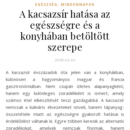
,
EGÉSZSÉG
MINDENNAPOK
A kacsazsír hatása az
egészségre és a
konyhában betöltött
szerepe
2026.02.10.
A kacsazsír évszázadok óta jelen van a konyhákban,
különösen a hagyományos magyar és francia
gasztronómiában. Nem csupán ízletes alapanyagként,
hanem egy különleges zsiradékként is ismert, amely
számos étel elkészítését teszi gazdagabbá. A kacsazsír
nemcsak a kulináris élvezeteket növeli, hanem tápanyag-
összetétele miatt az egészségre gyakorolt hatásai is
érdeklődést váltanak ki. Egyre többen keresik az alternatív
zsiradékokat, amelyek nemcsak finomak, hanem