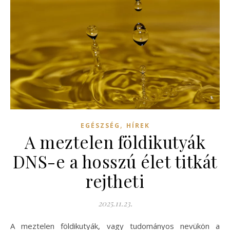
,
EGÉSZSÉG
HÍREK
A meztelen földikutyák
DNS-e a hosszú élet titkát
rejtheti
2025.11.23.
A meztelen földikutyák, vagy tudományos nevükön a