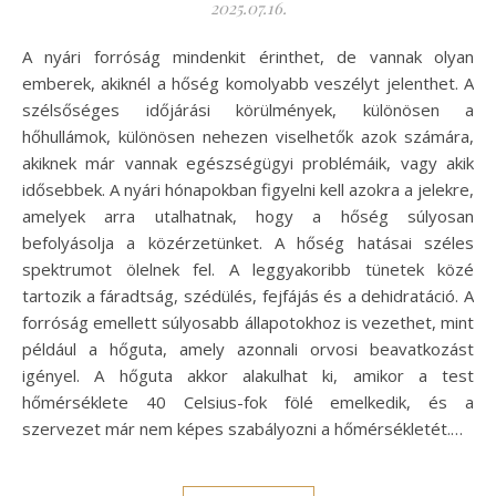
2025.07.16.
A nyári forróság mindenkit érinthet, de vannak olyan
emberek, akiknél a hőség komolyabb veszélyt jelenthet. A
szélsőséges időjárási körülmények, különösen a
hőhullámok, különösen nehezen viselhetők azok számára,
akiknek már vannak egészségügyi problémáik, vagy akik
idősebbek. A nyári hónapokban figyelni kell azokra a jelekre,
amelyek arra utalhatnak, hogy a hőség súlyosan
befolyásolja a közérzetünket. A hőség hatásai széles
spektrumot ölelnek fel. A leggyakoribb tünetek közé
tartozik a fáradtság, szédülés, fejfájás és a dehidratáció. A
forróság emellett súlyosabb állapotokhoz is vezethet, mint
például a hőguta, amely azonnali orvosi beavatkozást
igényel. A hőguta akkor alakulhat ki, amikor a test
hőmérséklete 40 Celsius-fok fölé emelkedik, és a
szervezet már nem képes szabályozni a hőmérsékletét.…