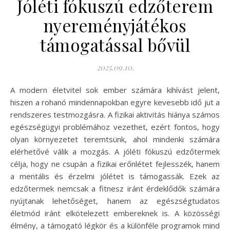
Jóléti fókuszú edzőterem
nyereményjátékos
támogatással bővül
2025.09.10.
A modern életvitel sok ember számára kihívást jelent,
hiszen a rohanó mindennapokban egyre kevesebb idő jut a
rendszeres testmozgásra. A fizikai aktivitás hiánya számos
egészségügyi problémához vezethet, ezért fontos, hogy
olyan környezetet teremtsünk, ahol mindenki számára
elérhetővé válik a mozgás. A jóléti fókuszú edzőtermek
célja, hogy ne csupán a fizikai erőnlétet fejlesszék, hanem
a mentális és érzelmi jólétet is támogassák. Ezek az
edzőtermek nemcsak a fitnesz iránt érdeklődők számára
nyújtanak lehetőséget, hanem az egészségtudatos
életmód iránt elkötelezett embereknek is. A közösségi
élmény, a támogató légkör és a különféle programok mind