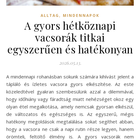
,
ALLTAG
MINDENNAPOK
A gyors hétköznapi
vacsorák titkai
egyszerűen és hatékonyan
2026.05.13.
A mindennapi rohanásban sokunk számára kihívást jelent a
tápláló és ízletes vacsora gyors elkészítése. Az este
közeledtével gyakran szembesülünk azzal a dilemmával,
hogy időhiány vagy fáradtság miatt nehézséget okoz egy
olyan étel megalkotása, amely nemcsak gyorsan elkészül,
de változatos és egészséges is. Az egyszerű, mégis
hatékony megoldások megtalálása sokat segíthet abban,
hogy a vacsora ne csak a napi rutin része legyen, hanem
örömteli, feltöltő élmény is. A gyors vacsorák nem