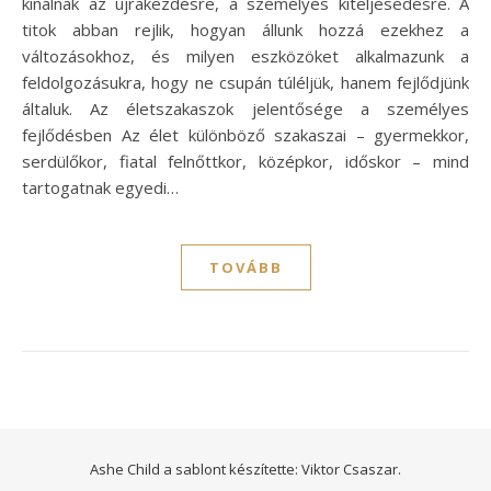
kínálnak az újrakezdésre, a személyes kiteljesedésre. A
titok abban rejlik, hogyan állunk hozzá ezekhez a
változásokhoz, és milyen eszközöket alkalmazunk a
feldolgozásukra, hogy ne csupán túléljük, hanem fejlődjünk
általuk. Az életszakaszok jelentősége a személyes
fejlődésben Az élet különböző szakaszai – gyermekkor,
serdülőkor, fiatal felnőttkor, középkor, időskor – mind
tartogatnak egyedi…
TOVÁBB
Ashe Child a sablont készítette:
Viktor Csaszar.