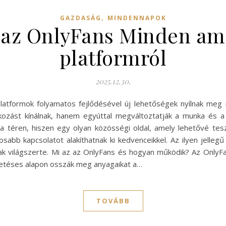
,
GAZDASÁG
MINDENNAPOK
az OnlyFans Minden amit
platformról
2025.12.30.
 platformok folyamatos fejlődésével új lehetőségek nyílnak meg 
ozást kínálnak, hanem egyúttal megváltoztatják a munka és a 
 téren, hiszen egy olyan közösségi oldal, amely lehetővé teszi 
sabb kapcsolatot alakíthatnak ki kedvenceikkel. Az ilyen jellegű
ak világszerte. Mi az az OnlyFans és hogyan működik? Az OnlyFa
izetéses alapon osszák meg anyagaikat a…
TOVÁBB