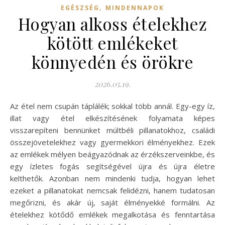
,
EGÉSZSÉG
MINDENNAPOK
Hogyan alkoss ételekhez
kötött emlékeket
könnyedén és örökre
2026.05.19.
Az étel nem csupán táplálék; sokkal több annál. Egy-egy íz,
illat vagy étel elkészítésének folyamata képes
visszarepíteni bennünket múltbéli pillanatokhoz, családi
összejövetelekhez vagy gyermekkori élményekhez. Ezek
az emlékek mélyen beágyazódnak az érzékszerveinkbe, és
egy ízletes fogás segítségével újra és újra életre
kelthetők. Azonban nem mindenki tudja, hogyan lehet
ezeket a pillanatokat nemcsak felidézni, hanem tudatosan
megőrizni, és akár új, saját élményekké formálni. Az
ételekhez kötődő emlékek megalkotása és fenntartása