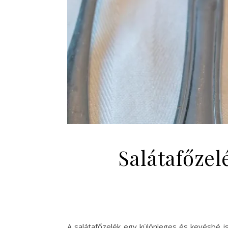
Salátafőzel
A salátafőzelék egy különleges és kevésbé i