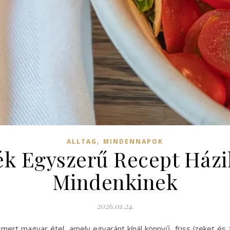
,
ALLTAG
MINDENNAPOK
ék Egyszerű Recept Házi
Mindenkinek
2026.01.24.
smert magyar étel, amely egyaránt kínál könnyű, friss ízeket és