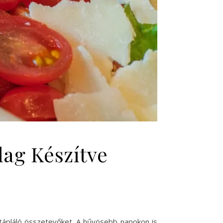
lag Készítve
 tápláló összetevőket. A hűvösebb napokon is