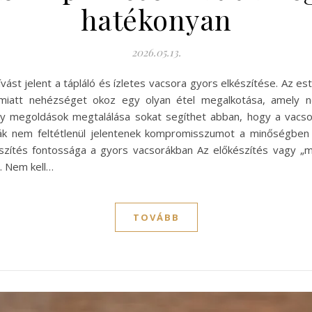
hatékonyan
2026.05.13.
ást jelent a tápláló és ízletes vacsora gyors elkészítése. Az e
 miatt nehézséget okoz egy olyan étel megalkotása, amely n
y megoldások megtalálása sokat segíthet abban, hogy a vacsor
orák nem feltétlenül jelentenek kompromisszumot a minőségbe
készítés fontossága a gyors vacsorákban Az előkészítés vagy „
. Nem kell…
TOVÁBB