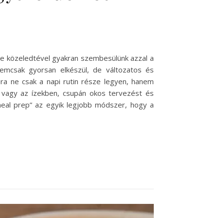
ste közeledtével gyakran szembesülünk azzal a
emcsak gyorsan elkészül, de változatos és
a ne csak a napi rutin része legyen, hanem
n vagy az ízekben, csupán okos tervezést és
meal prep” az egyik legjobb módszer, hogy a