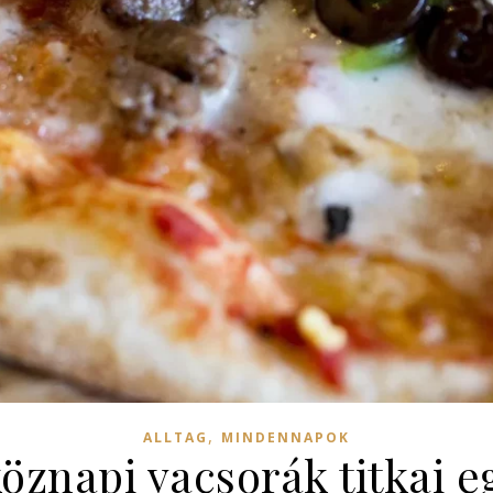
,
ALLTAG
MINDENNAPOK
öznapi vacsorák titkai 