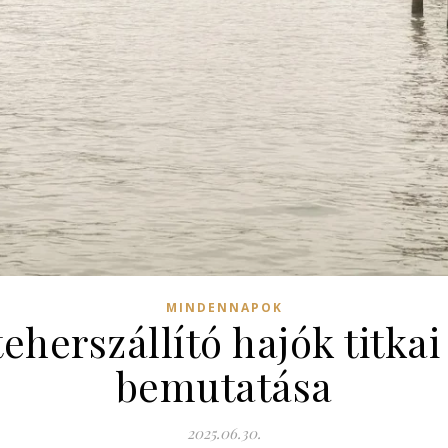
MINDENNAPOK
eherszállító hajók titk
bemutatása
2025.06.30.