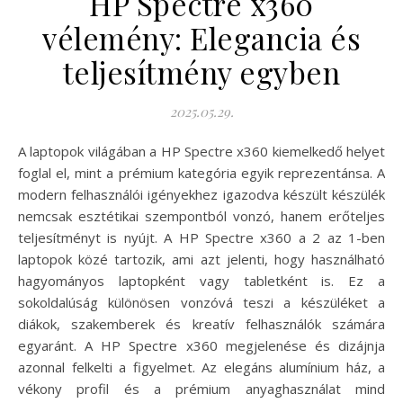
HP Spectre x360
vélemény: Elegancia és
teljesítmény egyben
2025.05.29.
A laptopok világában a HP Spectre x360 kiemelkedő helyet
foglal el, mint a prémium kategória egyik reprezentánsa. A
modern felhasználói igényekhez igazodva készült készülék
nemcsak esztétikai szempontból vonzó, hanem erőteljes
teljesítményt is nyújt. A HP Spectre x360 a 2 az 1-ben
laptopok közé tartozik, ami azt jelenti, hogy használható
hagyományos laptopként vagy tabletként is. Ez a
sokoldalúság különösen vonzóvá teszi a készüléket a
diákok, szakemberek és kreatív felhasználók számára
egyaránt. A HP Spectre x360 megjelenése és dizájnja
azonnal felkelti a figyelmet. Az elegáns alumínium ház, a
vékony profil és a prémium anyaghasználat mind