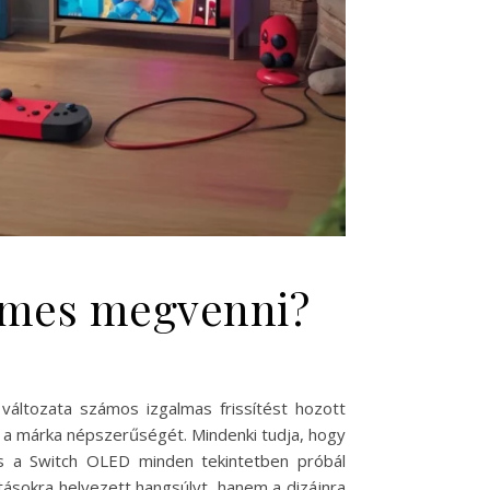
emes megvenni?
változata számos izgalmas frissítést hozott
 a márka népszerűségét. Mindenki tudja, hogy
és a Switch OLED minden tekintetben próbál
tásokra helyezett hangsúlyt, hanem a dizájnra