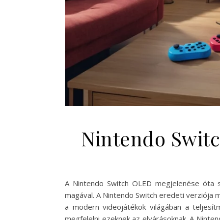
Nintendo Swit
A Nintendo Switch OLED megjelenése óta sok
magával. A Nintendo Switch eredeti verziója
a modern videojátékok világában a teljesí
megfelelni ezeknek az elvárásoknak. A Ninten