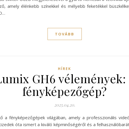
lző, amely élénkebb színekkel és mélyebb feketékkel büszkélke
ED…
TOVÁBB
HÍREK
Lumix GH6 vélemények: M
fényképezőgép?
2025.04.20.
ő a fényképezőgépek világában, amely a professzionális vide
izedek óta ismert a kiváló képminőségéről és a felhasználóbarát 