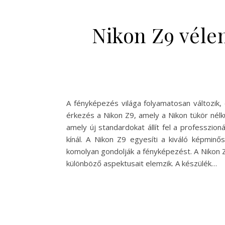
Nikon Z9 véle
A fényképezés világa folyamatosan változik,
érkezés a Nikon Z9, amely a Nikon tükör né
amely új standardokat állít fel a professzi
kínál. A Nikon Z9 egyesíti a kiváló képminős
komolyan gondolják a fényképezést. A Nikon 
különböző aspektusait elemzik. A készülék…