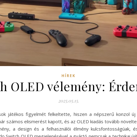
HÍREK
ch OLED vélemény: Érd
2025.05.15.
 játékos figyelmét felkeltette, hiszen a népszerű konzol új 
 már számos elismerést kapott, és az OLED kiadás tovább növelte
tmény, a design és a felhasználói élmény kulcsfontosságúak, 
do Switch OLED megjelenésével a gyártó nemcsak a technikai újí