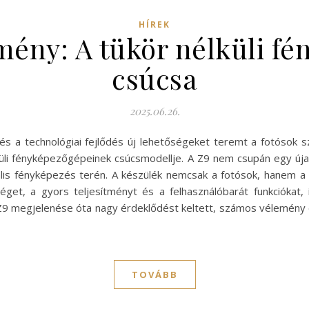
HÍREK
mény: A tükör nélküli f
csúcsa
2025.06.26.
 és a technológiai fejlődés új lehetőségeket teremt a fotósok 
lküli fényképezőgépeinek csúcsmodellje. A Z9 nem csupán egy ú
onális fényképezés terén. A készülék nemcsak a fotósok, hanem 
éget, a gyors teljesítményt és a felhasználóbarát funkciókat, 
Z9 megjelenése óta nagy érdeklődést keltett, számos vélemény és
TOVÁBB