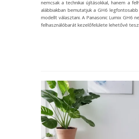
nemcsak a technikai újításokkal, hanem a fel
alábbiakban bemutatjuk a GH6 legfontosabb j
modellt választani. A Panasonic Lumix GH6 nem
felhasználóbarát kezelőfelülete lehetővé tes