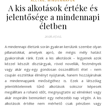
ALLTAG
MINDENNAPOK
A kis alkotások értéke és
jelentősége a mindennapi
életben
2026.07.02.
A mindennapi életünk során gyakran kerülünk szembe olyan
pillanatokkal, amelyek apró, de mégis mély hatást
gyakorolnak ránk. Ezek a kis alkotások – legyenek azok
kézzel készült dísztárgyak, rövid novellák, festmények
vagy akár egy-egy gondosan összeállított étel – nem
csupán esztétikai élményt nyújtanak, hanem hozzájárulnak
a mindennapjaink minőségéhez is. Ezek a látszólag
jelentéktelennek tűnő alkotások sokszor képesek
megállítani a rohanó időt, megnyugtatni az elménket vagy
akár inspirálni bennünket egy nehezebb nap végén. A kis
alkotások értéke nem mérhető csak pénzben vagy