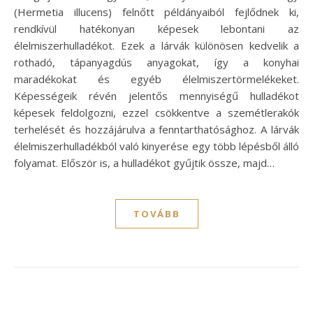
(Hermetia illucens) felnőtt példányaiból fejlődnek ki,
rendkívül hatékonyan képesek lebontani az
élelmiszerhulladékot. Ezek a lárvák különösen kedvelik a
rothadó, tápanyagdús anyagokat, így a konyhai
maradékokat és egyéb élelmiszertörmelékeket.
Képességeik révén jelentős mennyiségű hulladékot
képesek feldolgozni, ezzel csökkentve a szemétlerakók
terhelését és hozzájárulva a fenntarthatósághoz. A lárvák
élelmiszerhulladékból való kinyerése egy több lépésből álló
folyamat. Először is, a hulladékot gyűjtik össze, majd…
TOVÁBB