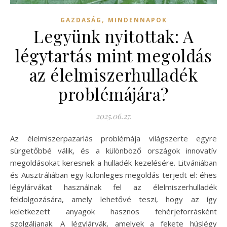
,
GAZDASÁG
MINDENNAPOK
Legyünk nyitottak: A
légytartás mint megoldás
az élelmiszerhulladék
problémájára?
2025.06.27.
Az élelmiszerpazarlás problémája világszerte egyre
sürgetőbbé válik, és a különböző országok innovatív
megoldásokat keresnek a hulladék kezelésére. Litvániában
és Ausztráliában egy különleges megoldás terjedt el: éhes
légylárvákat használnak fel az élelmiszerhulladék
feldolgozására, amely lehetővé teszi, hogy az így
keletkezett anyagok hasznos fehérjeforrásként
szolgáljanak. A légylárvák, amelyek a fekete húslégy