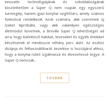
innovatív technológiájának és sokoldalúságának
köszönhetően a Super Q nem csupán egy egyszerű
turmixgép, hanem igazi konyhai segítőtárs, amely számos
funkcióval rendelkezik. Azok számára, akik szeretnek új
ízeket kipróbálni, vagy akik valamilyen egészséges
életmódot követnek, a Breville Super Q lehetőséget ad
arra, hogy különböző italokat, leveseket és egyéb ételeket
készítsenek el mindössze néhány perc alatt. Az eszköz
dizájnja és felhasználóbarát kezelése is hozzájárul ahhoz,
hogy a konyhai rutint izgalmassá és élvezetessé tegye. A
Super Q nemcsak…
TOVÁBB