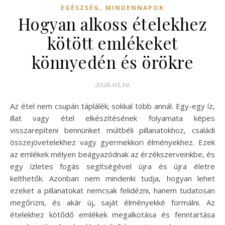
,
EGÉSZSÉG
MINDENNAPOK
Hogyan alkoss ételekhez
kötött emlékeket
könnyedén és örökre
2026.05.19.
Az étel nem csupán táplálék; sokkal több annál. Egy-egy íz,
illat vagy étel elkészítésének folyamata képes
visszarepíteni bennünket múltbéli pillanatokhoz, családi
összejövetelekhez vagy gyermekkori élményekhez. Ezek
az emlékek mélyen beágyazódnak az érzékszerveinkbe, és
egy ízletes fogás segítségével újra és újra életre
kelthetők. Azonban nem mindenki tudja, hogyan lehet
ezeket a pillanatokat nemcsak felidézni, hanem tudatosan
megőrizni, és akár új, saját élményekké formálni. Az
ételekhez kötődő emlékek megalkotása és fenntartása