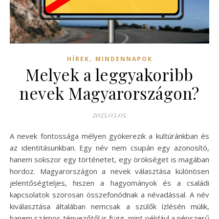
,
HÍREK
MINDENNAPOK
Melyek a leggyakoribb
nevek Magyarországon?
2025.03.05.
A nevek fontossága mélyen gyökerezik a kultúránkban és
az identitásunkban. Egy név nem csupán egy azonosító,
hanem sokszor egy történetet, egy örökséget is magában
hordoz. Magyarországon a nevek választása különösen
jelentőségteljes, hiszen a hagyományok és a családi
kapcsolatok szorosan összefonódnak a névadással. A név
kiválasztása általában nemcsak a szülők ízlésén múlik,
hanem számos tényezőtől is függ, mint például a népszerű