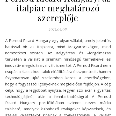
italpiac meghatározó
szereplője
2025.03.08.
A Pernod Ricard Hungary egy olyan vállalat, amely jelentős
hatással bír az italpiacra, mind Magyarországon, mind
nemzetközi szinten. Az italgyártás és -forgalmazás
területén a vállalat a prémium minőségű termékeivel és
innovatív megoldásaival vált ismertté. A Pernod Ricard nem
csupán a klasszikus italok előállítására összpontosít, hanem
folyamatosan újító szellemben keresi a lehetőségeket,
hogy a fogyasztói igényeknek megfelelően fejlődjön. A cég
célja, hogy a legjobbat nyújtsa, legyen szó akár a gyártás
technológiájáról, akár a fenntarthatóságról. A Pernod
Ricard Hungary portfóliójában számos neves márka
található, amelyek különböző ízvilágokat képviselnek, és
széles választékot kínálnak a fogyasztóknak. A vállalat