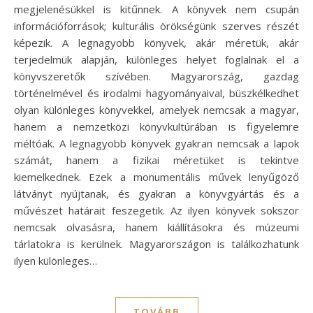
megjelenésükkel is kitűnnek. A könyvek nem csupán
információforrások; kulturális örökségünk szerves részét
képezik. A legnagyobb könyvek, akár méretük, akár
terjedelmük alapján, különleges helyet foglalnak el a
könyvszeretők szívében. Magyarország, gazdag
történelmével és irodalmi hagyományaival, büszkélkedhet
olyan különleges könyvekkel, amelyek nemcsak a magyar,
hanem a nemzetközi könyvkultúrában is figyelemre
méltóak. A legnagyobb könyvek gyakran nemcsak a lapok
számát, hanem a fizikai méretüket is tekintve
kiemelkednek. Ezek a monumentális művek lenyűgöző
látványt nyújtanak, és gyakran a könyvgyártás és a
művészet határait feszegetik. Az ilyen könyvek sokszor
nemcsak olvasásra, hanem kiállításokra és múzeumi
tárlatokra is kerülnek. Magyarországon is találkozhatunk
ilyen különleges…
TOVÁBB