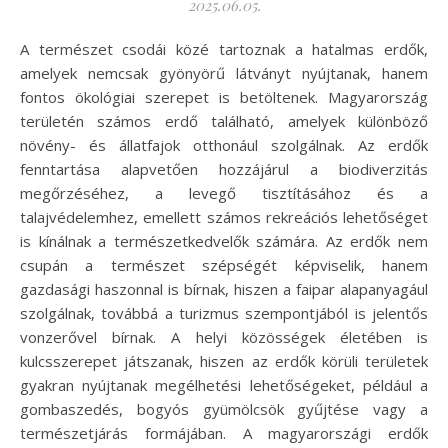
2025.06.05.
A természet csodái közé tartoznak a hatalmas erdők,
amelyek nemcsak gyönyörű látványt nyújtanak, hanem
fontos ökológiai szerepet is betöltenek. Magyarország
területén számos erdő található, amelyek különböző
növény- és állatfajok otthonául szolgálnak. Az erdők
fenntartása alapvetően hozzájárul a biodiverzitás
megőrzéséhez, a levegő tisztításához és a
talajvédelemhez, emellett számos rekreációs lehetőséget
is kínálnak a természetkedvelők számára. Az erdők nem
csupán a természet szépségét képviselik, hanem
gazdasági haszonnal is bírnak, hiszen a faipar alapanyagául
szolgálnak, továbbá a turizmus szempontjából is jelentős
vonzerővel bírnak. A helyi közösségek életében is
kulcsszerepet játszanak, hiszen az erdők körüli területek
gyakran nyújtanak megélhetési lehetőségeket, például a
gombaszedés, bogyós gyümölcsök gyűjtése vagy a
természetjárás formájában. A magyarországi erdők