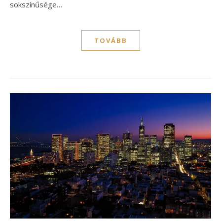
sokszínűsége…
TOVÁBB