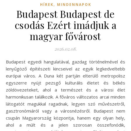
,
HÍREK
MINDENNAPOK
Budapest Budapest de
csodás Ezért imádjuk a
magyar fővárost
2026.02.08.
Budapest egyedi hangulatával, gazdag történelmével és
lenyűgöző építészeti kincseivel az egyik legkedveltebb
európai város. A Duna két partján elterülő metropolisz
egyszerre nyújt pezsgő kulturális életet és békés
zöldövezeteket, ahol a természet és a városi élet
harmonikusan találkozik. A főváros változatos arcai minden
látogatót magukkal ragadnak, legyen szó művészetről,
gasztronómiáról vagy a városnézésről. Budapest nem
csupán Magyarország központja, hanem egy olyan hely,
ahol a múlt és a jelen szorosan összefonódik,