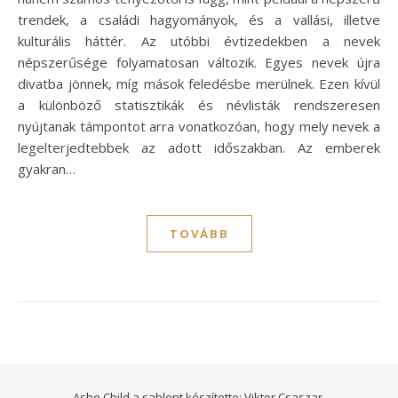
trendek, a családi hagyományok, és a vallási, illetve
kulturális háttér. Az utóbbi évtizedekben a nevek
népszerűsége folyamatosan változik. Egyes nevek újra
divatba jönnek, míg mások feledésbe merülnek. Ezen kívül
a különböző statisztikák és névlisták rendszeresen
nyújtanak támpontot arra vonatkozóan, hogy mely nevek a
legelterjedtebbek az adott időszakban. Az emberek
gyakran…
TOVÁBB
Ashe Child a sablont készítette:
Viktor Csaszar.