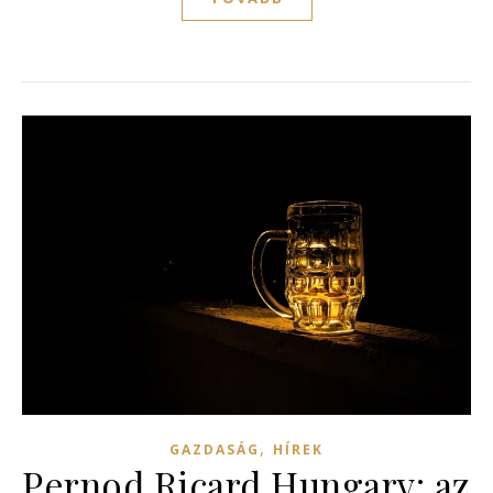
,
GAZDASÁG
HÍREK
Pernod Ricard Hungary: az