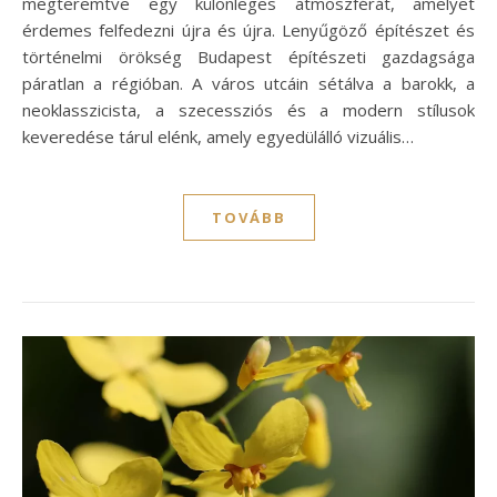
megteremtve egy különleges atmoszférát, amelyet
érdemes felfedezni újra és újra. Lenyűgöző építészet és
történelmi örökség Budapest építészeti gazdagsága
páratlan a régióban. A város utcáin sétálva a barokk, a
neoklasszicista, a szecessziós és a modern stílusok
keveredése tárul elénk, amely egyedülálló vizuális…
TOVÁBB