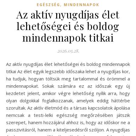
,
EGÉSZSÉG
MINDENNAPOK
Az aktív nyugdíjas élet
lehetőségei és boldog
mindennapok titkai
2026.05.28.
Az aktív nyugdíjas élet lehetőségei és boldog mindennapok
titkai Az élet egyik legszebb időszaka lehet a nyugdíjas kor,
ha tudjuk, hogyan töltsük meg tartalommal és örömmel a
mindennapokat. Sokak számára ez az időszak egy új
kezdetet jelent, amikor végre lehetőség nyílik arra, hogy
olyan dolgokkal foglalkozzanak, amelyek eddig háttérbe
szorultak. Az aktív életmód és a társas kapcsolatok ápolása
nemcsak a testi-lelki egészség megőrzésében játszik
szerepet, hanem hozzájárul ahhoz is, hogy az időskor ne a
passzivitásról, hanem a kiteljesedésről szóljon. A nyugdíjas