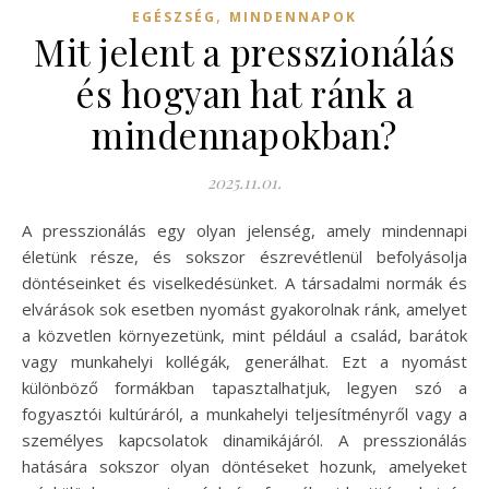
,
EGÉSZSÉG
MINDENNAPOK
Mit jelent a presszionálás
és hogyan hat ránk a
mindennapokban?
2025.11.01.
A presszionálás egy olyan jelenség, amely mindennapi
életünk része, és sokszor észrevétlenül befolyásolja
döntéseinket és viselkedésünket. A társadalmi normák és
elvárások sok esetben nyomást gyakorolnak ránk, amelyet
a közvetlen környezetünk, mint például a család, barátok
vagy munkahelyi kollégák, generálhat. Ezt a nyomást
különböző formákban tapasztalhatjuk, legyen szó a
fogyasztói kultúráról, a munkahelyi teljesítményről vagy a
személyes kapcsolatok dinamikájáról. A presszionálás
hatására sokszor olyan döntéseket hozunk, amelyeket