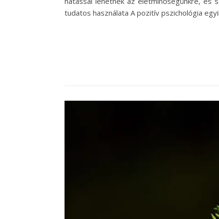
hatással lehetnek az életminőségünkre, és 
tudatos használata A pozitív pszichológia eg