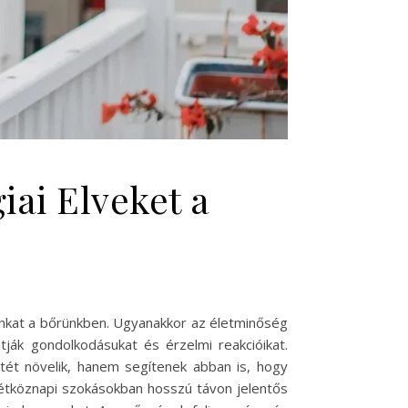
iai Elveket a
unkat a bőrünkben. Ugyanakkor az életminőség
ják gondolkodásukat és érzelmi reakcióikat.
tét növelik, hanem segítenek abban is, hogy
hétköznapi szokásokban hosszú távon jelentős