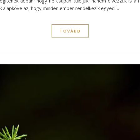
segítenek abban, hogy ne csupán túléljük, hanem élvezzük is a
yik alapköve az, hogy minden ember rendelkezik egyedi…
TOVÁBB