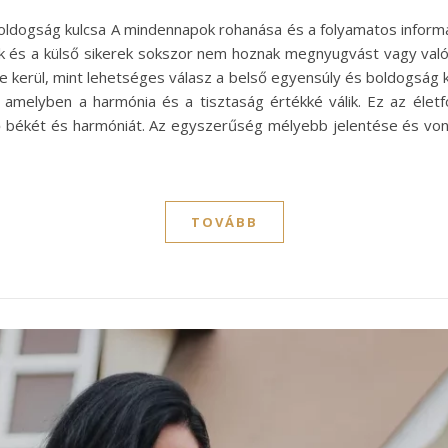
boldogság kulcsa A mindennapok rohanása és a folyamatos inform
vak és a külső sikerek sokszor nem hoznak megnyugvást vagy val
be kerül, mint lehetséges válasz a belső egyensúly és boldogság
 amelyben a harmónia és a tisztaság értékké válik. Ez az éle
ő békét és harmóniát. Az egyszerűség mélyebb jelentése és von
TOVÁBB