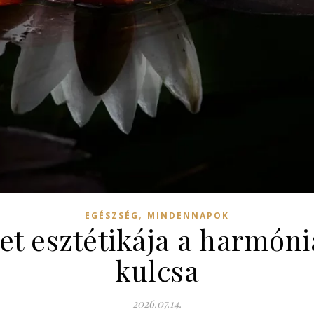
,
EGÉSZSÉG
MINDENNAPOK
et esztétikája a harmón
kulcsa
2026.07.14.