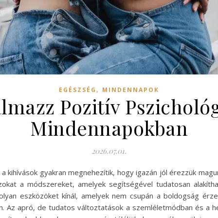
,
EGÉSZSÉG
MINDENNAPOK
mazz Pozitív Pszichológ
Mindennapokban
2026.07.01.
a kihívások gyakran megnehezítik, hogy igazán jól érezzük mag
okat a módszereket, amelyek segítségével tudatosan alakíthat
 olyan eszközöket kínál, amelyek nem csupán a boldogság érze
n. Az apró, de tudatos változtatások a szemléletmódban és a 