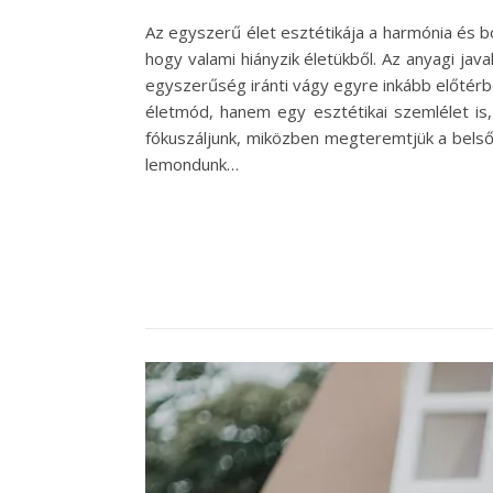
Az egyszerű élet esztétikája a harmónia és 
hogy valami hiányzik életükből. Az anyagi ja
egyszerűség iránti vágy egyre inkább előtér
életmód, hanem egy esztétikai szemlélet is,
fókuszáljunk, miközben megteremtjük a bels
lemondunk…