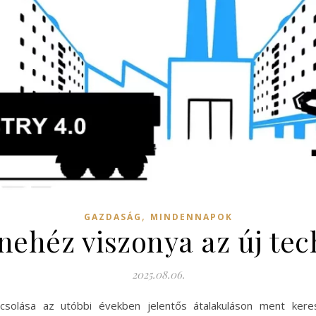
,
GAZDASÁG
MINDENNAPOK
nehéz viszonya az új te
2025.08.06.
solása az utóbbi években jelentős átalakuláson ment keresz