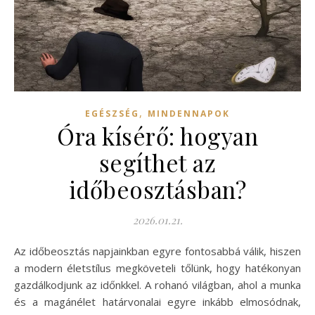
,
EGÉSZSÉG
MINDENNAPOK
Óra kísérő: hogyan
segíthet az
időbeosztásban?
2026.01.21.
Az időbeosztás napjainkban egyre fontosabbá válik, hiszen
a modern életstílus megköveteli tőlünk, hogy hatékonyan
gazdálkodjunk az időnkkel. A rohanó világban, ahol a munka
és a magánélet határvonalai egyre inkább elmosódnak,