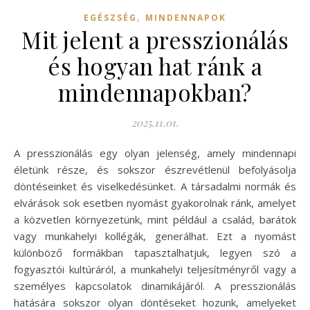
,
EGÉSZSÉG
MINDENNAPOK
Mit jelent a presszionálás
és hogyan hat ránk a
mindennapokban?
2025.11.01.
A presszionálás egy olyan jelenség, amely mindennapi
életünk része, és sokszor észrevétlenül befolyásolja
döntéseinket és viselkedésünket. A társadalmi normák és
elvárások sok esetben nyomást gyakorolnak ránk, amelyet
a közvetlen környezetünk, mint például a család, barátok
vagy munkahelyi kollégák, generálhat. Ezt a nyomást
különböző formákban tapasztalhatjuk, legyen szó a
fogyasztói kultúráról, a munkahelyi teljesítményről vagy a
személyes kapcsolatok dinamikájáról. A presszionálás
hatására sokszor olyan döntéseket hozunk, amelyeket