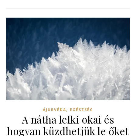
,
ÁJURVÉDA
EGÉSZSÉG
A nátha lelki okai és
hogyan küzdhetjük le őket