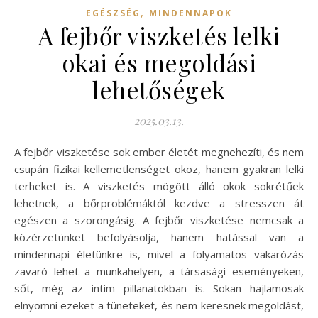
,
EGÉSZSÉG
MINDENNAPOK
A fejbőr viszketés lelki
okai és megoldási
lehetőségek
2025.03.13.
A fejbőr viszketése sok ember életét megnehezíti, és nem
csupán fizikai kellemetlenséget okoz, hanem gyakran lelki
terheket is. A viszketés mögött álló okok sokrétűek
lehetnek, a bőrproblémáktól kezdve a stresszen át
egészen a szorongásig. A fejbőr viszketése nemcsak a
közérzetünket befolyásolja, hanem hatással van a
mindennapi életünkre is, mivel a folyamatos vakarózás
zavaró lehet a munkahelyen, a társasági eseményeken,
sőt, még az intim pillanatokban is. Sokan hajlamosak
elnyomni ezeket a tüneteket, és nem keresnek megoldást,