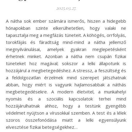
2025.03.27.
A nátha sok ember számára ismerős, hiszen a hidegebb
hónapokban szinte elkerülhetetlen, hogy valaki ne
tapasztalja meg a megfázás tüneteit. A köhögés, orrfolyás,
torokfájás és fáradtság mind-mind a nátha jellemző
megnyilvánulásai, amelyek gyakran meglepetésként
érhetnek minket. Azonban a nátha nem csupán fizikai
tüneteket hoz magával; sokszor a lelki állapotunk is
hozzájárul a megbetegedéshez. A stressz, a feszültség és
a feldolgozatlan érzelmek mind szerepet játszhatnak
abban, hogy miért is vagyunk hajlamosabbak a náthás
megbetegedésekre. A modern életvitel, a munkahelyi
nyomás és a szociális kapcsolatok terhei mind
hozzájárulhatnak ahhoz, hogy a testünk gyengébb
védelmet nyújtson a vírusokkal szemben. A test és a lélek
szoros összefonódása miatt a lelki egyensúlyunk
elvesztése fizikai betegségekhez…