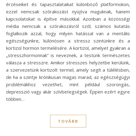
érzéseiket és tapasztalataikat különböző platformokon,
ezzel nemcsak szórakozást nyújtva maguknak, hanem
kapcsolatokat is építve másokkal. Azonban a közösségi
média nemcsak a szórakozásról szól; számos kutatás
foglalkozik azzal, hogy milyen hatással van a mentális
egészségünkre, különösen a stressz szintünkre és a
kortizol hormon termelésére. A kortizol, amelyet gyakran a
„stresszhormonnak” is neveznek, a testünk természetes
válasza a stresszre. Amikor stresszes helyzetbe kerülünk,
a szervezetünk kortizolt termel, amely segít a túlélésben,
de ha a szintje krónikusan magas marad, az egészségügyi
problémákhoz vezethet, mint például szorongás,
depresszió vagy akár szívbetegségek. Éppen ezért egyre
többen…
TOVÁBB