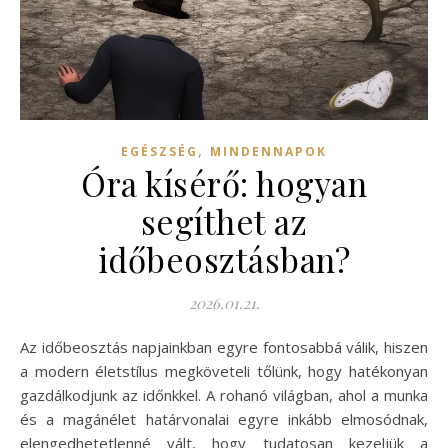
,
EGÉSZSÉG
MINDENNAPOK
Óra kísérő: hogyan
segíthet az
időbeosztásban?
2026.01.21.
Az időbeosztás napjainkban egyre fontosabbá válik, hiszen
a modern életstílus megköveteli tőlünk, hogy hatékonyan
gazdálkodjunk az időnkkel. A rohanó világban, ahol a munka
és a magánélet határvonalai egyre inkább elmosódnak,
elengedhetetlenné vált, hogy tudatosan kezeljük a