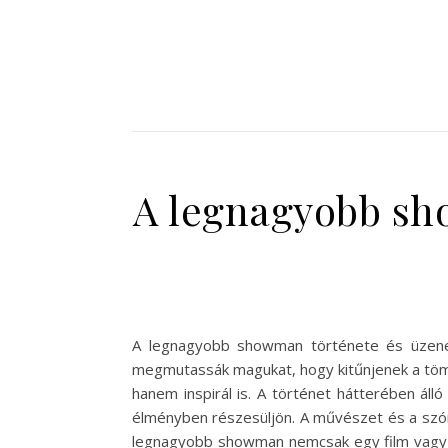
A legnagyobb sho
A legnagyobb showman története és üzenet
megmutassák magukat, hogy kitűnjenek a töme
hanem inspirál is. A történet hátterében ál
élményben részesüljön. A művészet és a szóra
legnagyobb showman nemcsak egy film vagy e