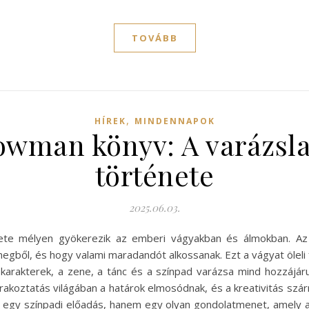
TOVÁBB
,
HÍREK
MINDENNAPOK
wman könyv: A varázsla
története
2025.06.03.
e mélyen gyökerezik az emberi vágyakban és álmokban. Az 
gből, és hogy valami maradandót alkossanak. Ezt a vágyat öleli 
ló karakterek, a zene, a tánc és a színpad varázsa mind hozzájá
koztatás világában a határok elmosódnak, és a kreativitás szárn
gy színpadi előadás, hanem egy olyan gondolatmenet, amely a