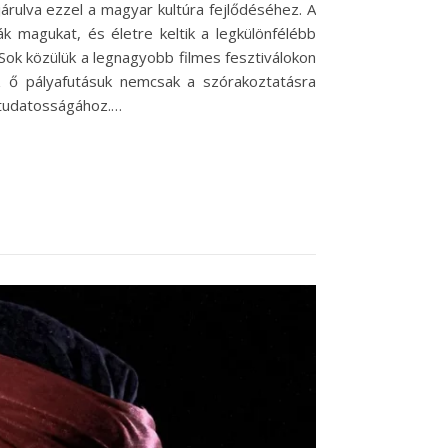
árulva ezzel a magyar kultúra fejlődéséhez. A
k magukat, és életre keltik a legkülönfélébb
Sok közülük a legnagyobb filmes fesztiválokon
Az ő pályafutásuk nemcsak a szórakoztatásra
g tudatosságához.…