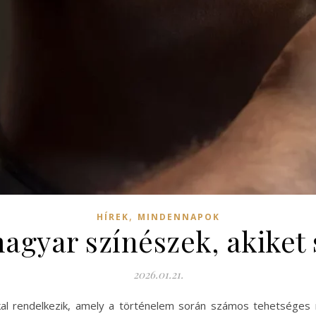
,
HÍREK
MINDENNAPOK
agyar színészek, akiket
2026.01.21.
l rendelkezik, amely a történelem során számos tehetséges mű