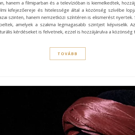
n, hanem a filmiparban és a televízióban is kiemelkedtek, hozzáj
mi kifejezőereje és hitelessége által a közönség szívébe lopjá
ai szinten, hanem nemzetközi színtéren is elismerést nyertek. 
peltek, amelyek a szakma legmagasabb szintjeit képviselik. 
turális kérdéseket is felvetnek, ezzel is hozzájárulva a közönsé
TOVÁBB