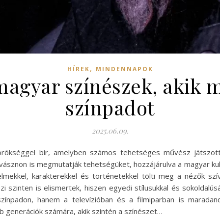
,
HÍREK
MINDENNAPOK
agyar színészek, akik 
színpadot
2025.06.09.
örökséggel bír, amelyben számos tehetséges művész játszott
vásznon is megmutatják tehetségüket, hozzájárulva a magyar ku
mekkel, karakterekkel és történetekkel tölti meg a nézők szí
szinten is elismertek, hiszen egyedi stílusukkal és sokoldalú
ínpadon, hanem a televízióban és a filmiparban is maradan
abb generációk számára, akik szintén a színészet…