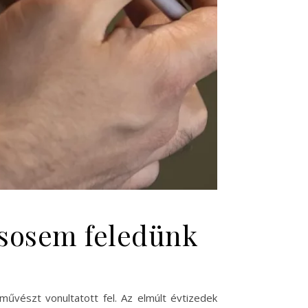
 sosem feledünk
vészt vonultatott fel. Az elmúlt évtizedek