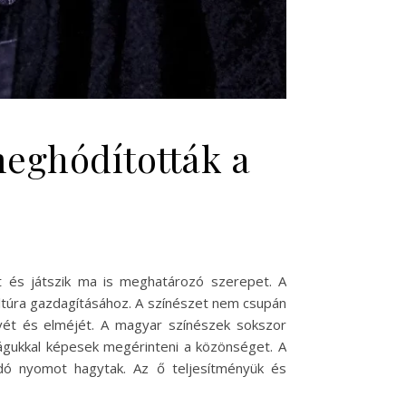
meghódították a
 és játszik ma is meghatározó szerepet. A
ltúra gazdagításához. A színészet nem csupán
vét és elméjét. A magyar színészek sokszor
ságukkal képesek megérinteni a közönséget. A
dó nyomot hagytak. Az ő teljesítményük és