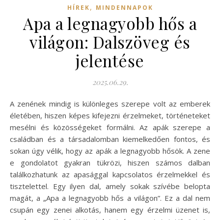
,
HÍREK
MINDENNAPOK
Apa a legnagyobb hős a
világon: Dalszöveg és
jelentése
2025.06.29.
A zenének mindig is különleges szerepe volt az emberek
életében, hiszen képes kifejezni érzelmeket, történeteket
mesélni és közösségeket formálni. Az apák szerepe a
családban és a társadalomban kiemelkedően fontos, és
sokan úgy vélik, hogy az apák a legnagyobb hősök. A zene
e gondolatot gyakran tükrözi, hiszen számos dalban
találkozhatunk az apasággal kapcsolatos érzelmekkel és
tisztelettel. Egy ilyen dal, amely sokak szívébe belopta
magát, a „Apa a legnagyobb hős a világon”. Ez a dal nem
csupán egy zenei alkotás, hanem egy érzelmi üzenet is,