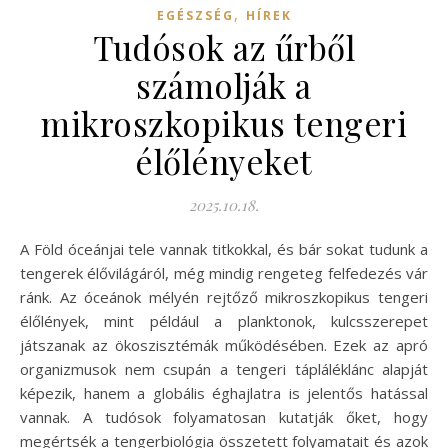
,
EGÉSZSÉG
HÍREK
Tudósok az űrből
számolják a
mikroszkopikus tengeri
élőlényeket
2025.10.18.
A Föld óceánjai tele vannak titkokkal, és bár sokat tudunk a
tengerek élővilágáról, még mindig rengeteg felfedezés vár
ránk. Az óceánok mélyén rejtőző mikroszkopikus tengeri
élőlények, mint például a planktonok, kulcsszerepet
játszanak az ökoszisztémák működésében. Ezek az apró
organizmusok nem csupán a tengeri tápláléklánc alapját
képezik, hanem a globális éghajlatra is jelentős hatással
vannak. A tudósok folyamatosan kutatják őket, hogy
megértsék a tengerbiológia összetett folyamatait és azok