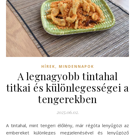
,
HÍREK
MINDENNAPOK
A legnagyobb tintahal
titkai és különlegességei a
tengerekben
2025.06.02.
A tintahal, mint tengeri élőlény, már régóta lenyűgözi az
embereket különleges megjelenésével és lenyűgöző