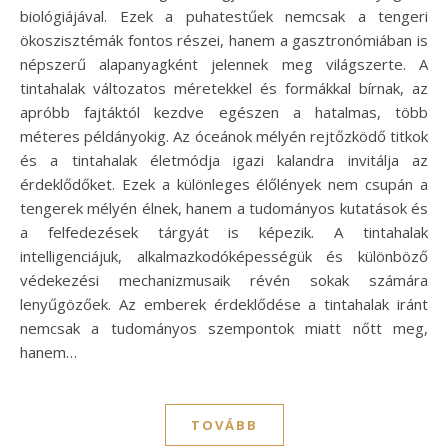
biológiájával. Ezek a puhatestűek nemcsak a tengeri
ökoszisztémák fontos részei, hanem a gasztronómiában is
népszerű alapanyagként jelennek meg világszerte. A
tintahalak változatos méretekkel és formákkal bírnak, az
apróbb fajtáktól kezdve egészen a hatalmas, több
méteres példányokig. Az óceánok mélyén rejtőzködő titkok
és a tintahalak életmódja igazi kalandra invitálja az
érdeklődőket. Ezek a különleges élőlények nem csupán a
tengerek mélyén élnek, hanem a tudományos kutatások és
a felfedezések tárgyát is képezik. A tintahalak
intelligenciájuk, alkalmazkodóképességük és különböző
védekezési mechanizmusaik révén sokak számára
lenyűgözőek. Az emberek érdeklődése a tintahalak iránt
nemcsak a tudományos szempontok miatt nőtt meg,
hanem…
TOVÁBB