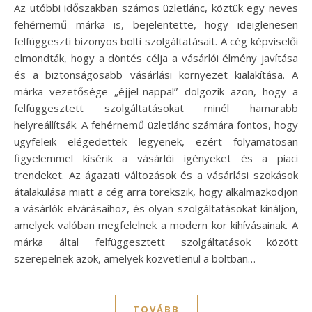
Az utóbbi időszakban számos üzletlánc, köztük egy neves
fehérnemű márka is, bejelentette, hogy ideiglenesen
felfüggeszti bizonyos bolti szolgáltatásait. A cég képviselői
elmondták, hogy a döntés célja a vásárlói élmény javítása
és a biztonságosabb vásárlási környezet kialakítása. A
márka vezetősége „éjjel-nappal” dolgozik azon, hogy a
felfüggesztett szolgáltatásokat minél hamarabb
helyreállítsák. A fehérnemű üzletlánc számára fontos, hogy
ügyfeleik elégedettek legyenek, ezért folyamatosan
figyelemmel kísérik a vásárlói igényeket és a piaci
trendeket. Az ágazati változások és a vásárlási szokások
átalakulása miatt a cég arra törekszik, hogy alkalmazkodjon
a vásárlók elvárásaihoz, és olyan szolgáltatásokat kínáljon,
amelyek valóban megfelelnek a modern kor kihívásainak. A
márka által felfüggesztett szolgáltatások között
szerepelnek azok, amelyek közvetlenül a boltban…
TOVÁBB