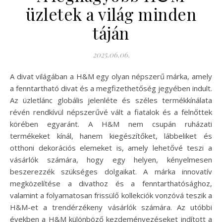
üzletek a világ minden
táján
2025.06.06.
A divat világában a H&M egy olyan népszerű márka, amely
a fenntartható divat és a megfizethetőség jegyében indult.
Az üzletlánc globális jelenléte és széles termékkínálata
révén rendkívül népszerűvé vált a fiatalok és a felnőttek
körében egyaránt. A H&M nem csupán ruházati
termékeket kínál, hanem kiegészítőket, lábbeliket és
otthoni dekorációs elemeket is, amely lehetővé teszi a
vásárlók számára, hogy egy helyen, kényelmesen
beszerezzék szükséges dolgaikat. A márka innovatív
megközelítése a divathoz és a fenntarthatósághoz,
valamint a folyamatosan frissülő kollekciók vonzóvá teszik a
H&M-et a trendérzékeny vásárlók számára. Az utóbbi
években a H&M különböző kezdeményezéseket indított a