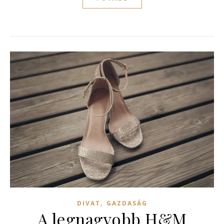
,
DIVAT
GAZDASÁG
A legnagyobb H&M