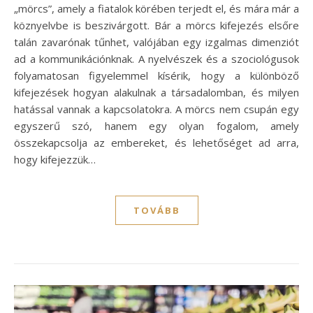
„mörcs”, amely a fiatalok körében terjedt el, és mára már a
köznyelvbe is beszivárgott. Bár a mörcs kifejezés elsőre
talán zavarónak tűnhet, valójában egy izgalmas dimenziót
ad a kommunikációnknak. A nyelvészek és a szociológusok
folyamatosan figyelemmel kísérik, hogy a különböző
kifejezések hogyan alakulnak a társadalomban, és milyen
hatással vannak a kapcsolatokra. A mörcs nem csupán egy
egyszerű szó, hanem egy olyan fogalom, amely
összekapcsolja az embereket, és lehetőséget ad arra,
hogy kifejezzük…
TOVÁBB