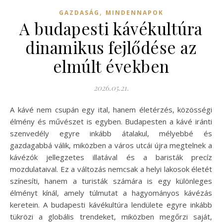
,
GAZDASÁG
MINDENNAPOK
A budapesti kávékultúra
dinamikus fejlődése az
elmúlt években
2026.05.21.
A kávé nem csupán egy ital, hanem életérzés, közösségi
élmény és művészet is egyben. Budapesten a kávé iránti
szenvedély egyre inkább átalakul, mélyebbé és
gazdagabbá válik, miközben a város utcái újra megtelnek a
kávézók jellegzetes illatával és a baristák precíz
mozdulataival. Ez a változás nemcsak a helyi lakosok életét
színesíti, hanem a turisták számára is egy különleges
élményt kínál, amely túlmutat a hagyományos kávézás
keretein. A budapesti kávékultúra lendülete egyre inkább
tükrözi a globális trendeket, miközben megőrzi saját,