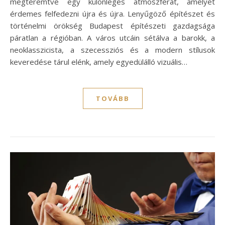
megteremtve egy különleges atmoszférát, amelyet
érdemes felfedezni újra és újra. Lenyűgöző építészet és
történelmi örökség Budapest építészeti gazdagsága
páratlan a régióban. A város utcáin sétálva a barokk, a
neoklasszicista, a szecessziós és a modern stílusok
keveredése tárul elénk, amely egyedülálló vizuális…
TOVÁBB