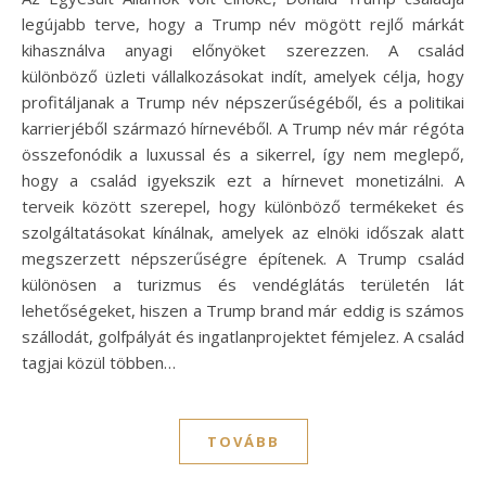
legújabb terve, hogy a Trump név mögött rejlő márkát
kihasználva anyagi előnyöket szerezzen. A család
különböző üzleti vállalkozásokat indít, amelyek célja, hogy
profitáljanak a Trump név népszerűségéből, és a politikai
karrierjéből származó hírnevéből. A Trump név már régóta
összefonódik a luxussal és a sikerrel, így nem meglepő,
hogy a család igyekszik ezt a hírnevet monetizálni. A
terveik között szerepel, hogy különböző termékeket és
szolgáltatásokat kínálnak, amelyek az elnöki időszak alatt
megszerzett népszerűségre építenek. A Trump család
különösen a turizmus és vendéglátás területén lát
lehetőségeket, hiszen a Trump brand már eddig is számos
szállodát, golfpályát és ingatlanprojektet fémjelez. A család
tagjai közül többen…
TOVÁBB