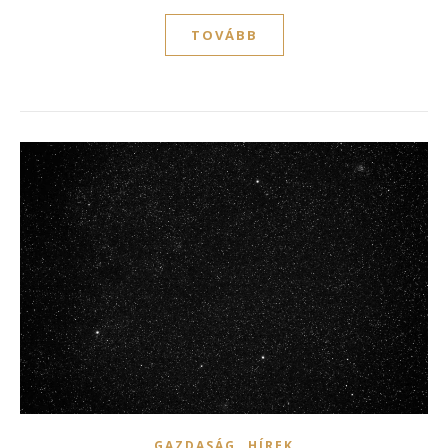
TOVÁBB
,
GAZDASÁG
HÍREK