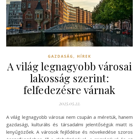
,
GAZDASÁG
HÍREK
A világ legnagyobb városai
lakosság szerint:
felfedezésre várnak
2025.05.22.
A világ legnagyobb városai nem csupán a méretük, hanem
gazdasági, kulturális és társadalmi jelentőségük miatt is
lenyűgözőek. A városok fejlődése és növekedése szoros