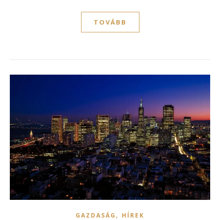
TOVÁBB
,
GAZDASÁG
HÍREK