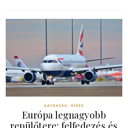
,
GAZDASÁG
HÍREK
Európa legnagyobb
repülőtere: felfedezés és