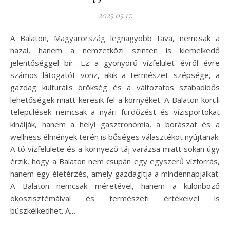
2025.05.17.
A Balaton, Magyarország legnagyobb tava, nemcsak a
hazai, hanem a nemzetközi szinten is kiemelkedő
jelentőséggel bír. Ez a gyönyörű vízfelület évről évre
számos látogatót vonz, akik a természet szépsége, a
gazdag kulturális örökség és a változatos szabadidős
lehetőségek miatt keresik fel a környéket. A Balaton körüli
települések nemcsak a nyári fürdőzést és vízisportokat
kínálják, hanem a helyi gasztronómia, a borászat és a
wellness élmények terén is bőséges választékot nyújtanak.
A tó vízfelülete és a környező táj varázsa miatt sokan úgy
érzik, hogy a Balaton nem csupán egy egyszerű vízforrás,
hanem egy életérzés, amely gazdagítja a mindennapjaikat.
A Balaton nemcsak méretével, hanem a különböző
ökoszisztémáival és természeti értékeivel is
büszkélkedhet. A…