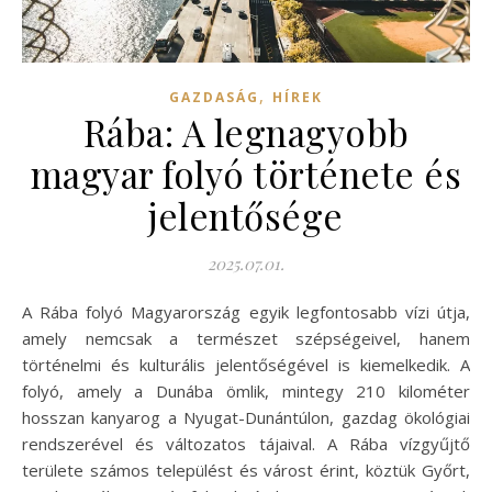
,
GAZDASÁG
HÍREK
Rába: A legnagyobb
magyar folyó története és
jelentősége
2025.07.01.
A Rába folyó Magyarország egyik legfontosabb vízi útja,
amely nemcsak a természet szépségeivel, hanem
történelmi és kulturális jelentőségével is kiemelkedik. A
folyó, amely a Dunába ömlik, mintegy 210 kilométer
hosszan kanyarog a Nyugat-Dunántúlon, gazdag ökológiai
rendszerével és változatos tájaival. A Rába vízgyűjtő
területe számos települést és várost érint, köztük Győrt,