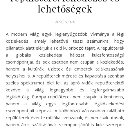
lehetőségek
2025.07.01.
A modern világ egyik leglenyűgözőbb vívmánya a légi
közlekedés, amely lehetővé teszi számunkra, hogy
pillanatok alatt elérjük a Föld különböző tájait. A repülőterek
a globális közlekedési hálózat kulcsfontosságú
csomópontjai, és sok esetben nem csupán a közlekedés,
hanem a kultúrák, üzletek és emberek találkozásának
helyszínei is. A repülőterek mérete és kapacitása azonban
széles spektrumot ölel fel, az apró vidéki repülőterektől
kezdve a világ legnagyobb és legforgalmasabb
légikikötőiig. Európa repülőterei nem csupán a kontinens,
hanem a világ egyik legfontosabb légiközlekedési
csomópontjait képezik. A különböző városokban található
repülőterek évente milliókat vonzanak, és nemcsak utasok,
hanem áruk szállításának szempontjából is kulcsszerepet