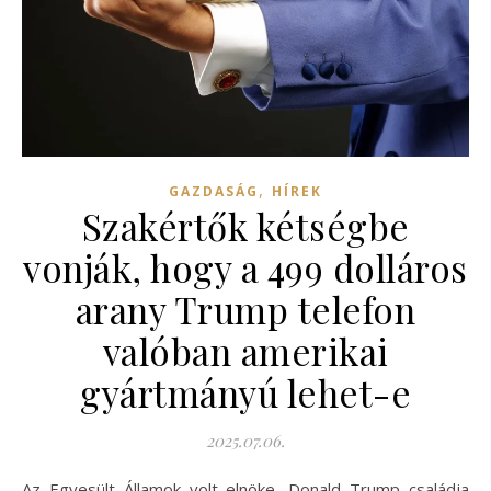
,
GAZDASÁG
HÍREK
Szakértők kétségbe
vonják, hogy a 499 dolláros
arany Trump telefon
valóban amerikai
gyártmányú lehet-e
2025.07.06.
Az Egyesült Államok volt elnöke, Donald Trump családja