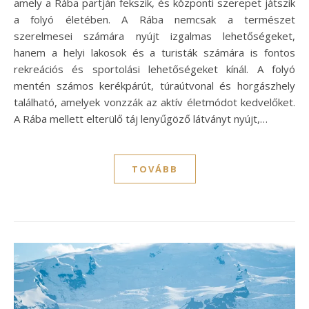
amely a Rába partján fekszik, és központi szerepet játszik
a folyó életében. A Rába nemcsak a természet
szerelmesei számára nyújt izgalmas lehetőségeket,
hanem a helyi lakosok és a turisták számára is fontos
rekreációs és sportolási lehetőségeket kínál. A folyó
mentén számos kerékpárút, túraútvonal és horgászhely
található, amelyek vonzzák az aktív életmódot kedvelőket.
A Rába mellett elterülő táj lenyűgöző látványt nyújt,…
TOVÁBB