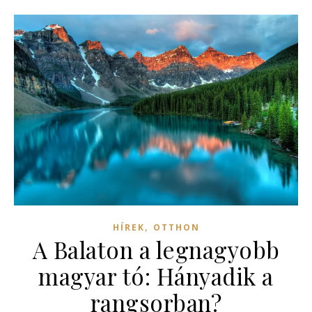
,
HÍREK
OTTHON
A Balaton a legnagyobb
magyar tó: Hányadik a
rangsorban?