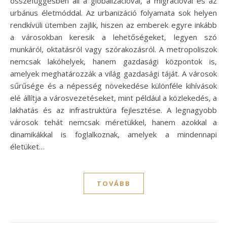
összefüggésben áll a globalizációval, a migrációval és az
urbánus életmóddal. Az urbanizáció folyamata sok helyen
rendkívüli ütemben zajlik, hiszen az emberek egyre inkább
a városokban keresik a lehetőségeket, legyen szó
munkáról, oktatásról vagy szórakozásról. A metropoliszok
nemcsak lakóhelyek, hanem gazdasági központok is,
amelyek meghatározzák a világ gazdasági táját. A városok
sűrűsége és a népesség növekedése különféle kihívások
elé állítja a városvezetéseket, mint például a közlekedés, a
lakhatás és az infrastruktúra fejlesztése. A legnagyobb
városok tehát nemcsak méretükkel, hanem azokkal a
dinamikákkal is foglalkoznak, amelyek a mindennapi
életüket…
TOVÁBB