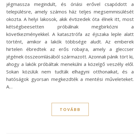
jégmassza megindult, és óriási erővel csapódott a
településre, amely számos ház teljes megsemmisülését
okozta. A helyi lakosok, akik évtizedek óta élnek itt, most
kétségbeesetten próbálnak megbirkózni a
következményekkel. A katasztrófa az éjszaka leple alatt
történt, amikor a lakók többsége aludt. Az emberek
hirtelen ébredtek az erős robajra, amely a gleccser
jégének összeomlásából származott. Azonnali pánik tört ki,
ahogy a lakók próbáltak menekülni a közelgő veszély elől.
Sokan közülük nem tudták elhagyni otthonaikat, és a
hatóságok gyorsan megkezdték a mentési műveleteket.
A…
TOVÁBB