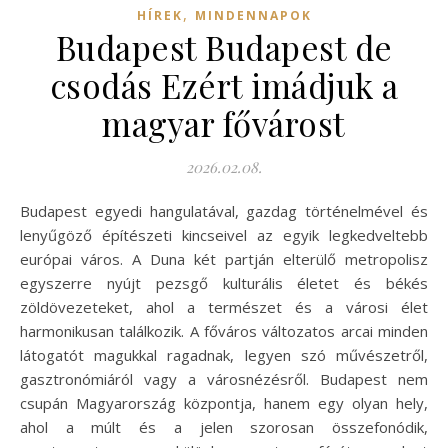
,
HÍREK
MINDENNAPOK
Budapest Budapest de
csodás Ezért imádjuk a
magyar fővárost
2026.02.08.
Budapest egyedi hangulatával, gazdag történelmével és
lenyűgöző építészeti kincseivel az egyik legkedveltebb
európai város. A Duna két partján elterülő metropolisz
egyszerre nyújt pezsgő kulturális életet és békés
zöldövezeteket, ahol a természet és a városi élet
harmonikusan találkozik. A főváros változatos arcai minden
látogatót magukkal ragadnak, legyen szó művészetről,
gasztronómiáról vagy a városnézésről. Budapest nem
csupán Magyarország központja, hanem egy olyan hely,
ahol a múlt és a jelen szorosan összefonódik,