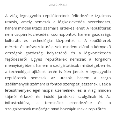
2025.06.07.
A világ legnagyobb repülőtereinek felfedezése izgalmas
utazás, amely nemcsak a légiközlekedés szerelmesei,
hanem minden utazó számára érdekes lehet. A repülőterek
nem csupán közlekedési csomópontok, hanem gazdasági,
kulturális és technológiai központok is. A repülőterek
mérete és infrastruktúrája sok mindent elárul a környező
országok gazdasági helyzetéről és a légiközlekedés
fejlődéséről. Egyes repülőterek nemcsak a forgalom
mennyiségében, hanem a szolgáltatások minőségében és
a technológiai újítások terén is élen járnak. A legnagyobb
repülőterek nemcsak az utasok, hanem a cargo
szállítmányok számára is fontos szerepet játszanak. Ezek a
létesítmények éjjel-nappal üzemelnek, és a világ minden
tájáról érkező és induló járatokat szolgálnak ki. Az
infrastruktúra, a terminálok elrendezése és a
szolgáltatások minősége mind hozzájárulnak a repülőtéri…