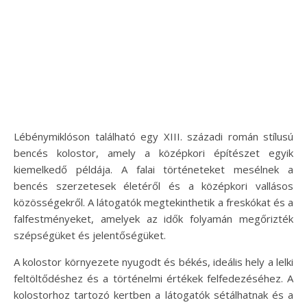
Lébénymiklóson található egy XIII. századi román stílusú
bencés kolostor, amely a középkori építészet egyik
kiemelkedő példája. A falai történeteket mesélnek a
bencés szerzetesek életéről és a középkori vallásos
közösségekről. A látogatók megtekinthetik a freskókat és a
falfestményeket, amelyek az idők folyamán megőrizték
szépségüket és jelentőségüket.
A kolostor környezete nyugodt és békés, ideális hely a lelki
feltöltődéshez és a történelmi értékek felfedezéséhez. A
kolostorhoz tartozó kertben a látogatók sétálhatnak és a