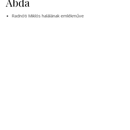
Abda
Radnóti Miklós halálának emlékműve