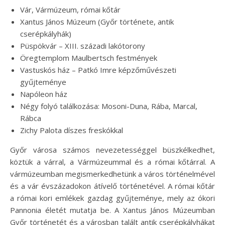
Vár, Vármúzeum, római kőtár
Xantus János Múzeum (Győr története, antik
cserépkályhák)
Püspökvár – XIII. századi lakótorony
Öregtemplom Maulbertsch festmények
Vastuskós ház – Patkó Imre képzőművészeti
gyűjteménye
Napóleon ház
Négy folyó találkozása: Mosoni-Duna, Rába, Marcal,
Rábca
Zichy Palota díszes freskókkal
Győr városa számos nevezetességgel büszkélkedhet,
köztük a várral, a Vármúzeummal és a római kőtárral. A
vármúzeumban megismerkedhetünk a város történelmével
és a vár évszázadokon átívelő történetével. A római kőtár
a római kori emlékek gazdag gyűjteménye, mely az ókori
Pannonia életét mutatja be. A Xantus János Múzeumban
Győr történetét és a városban talált antik cserépkályhákat