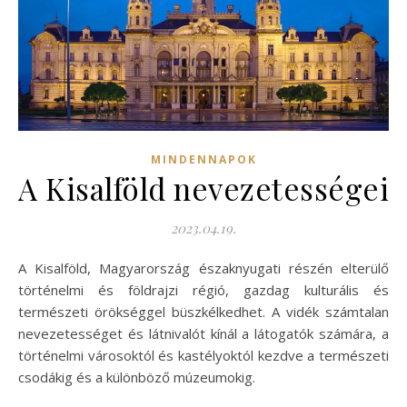
MINDENNAPOK
A Kisalföld nevezetességei
2023.04.19.
A Kisalföld, Magyarország északnyugati részén elterülő
történelmi és földrajzi régió, gazdag kulturális és
természeti örökséggel büszkélkedhet. A vidék számtalan
nevezetességet és látnivalót kínál a látogatók számára, a
történelmi városoktól és kastélyoktól kezdve a természeti
csodákig és a különböző múzeumokig.