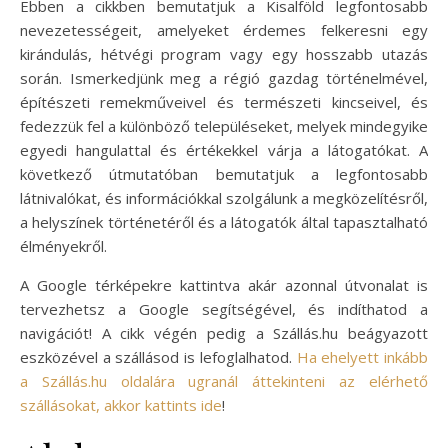
Ebben a cikkben bemutatjuk a Kisalföld legfontosabb
nevezetességeit, amelyeket érdemes felkeresni egy
kirándulás, hétvégi program vagy egy hosszabb utazás
során. Ismerkedjünk meg a régió gazdag történelmével,
építészeti remekműveivel és természeti kincseivel, és
fedezzük fel a különböző településeket, melyek mindegyike
egyedi hangulattal és értékekkel várja a látogatókat. A
következő útmutatóban bemutatjuk a legfontosabb
látnivalókat, és információkkal szolgálunk a megközelítésről,
a helyszínek történetéről és a látogatók által tapasztalható
élményekről.
A Google térképekre kattintva akár azonnal útvonalat is
tervezhetsz a Google segítségével, és indíthatod a
navigációt! A cikk végén pedig a Szállás.hu beágyazott
eszközével a szállásod is lefoglalhatod.
Ha ehelyett inkább
a Szállás.hu oldalára ugranál áttekinteni az elérhető
szállásokat, akkor kattints ide
!