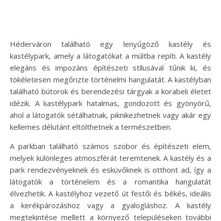
Héderváron található egy lenyűgöző kastély és
kastélypark, amely a látogatókat a múltba repíti. A kastély
elegáns és impozáns építészeti stílusával tűnik ki, és
tökéletesen megőrizte történelmi hangulatát. A kastélyban
található bútorok és berendezési tárgyak a korabeli életet
idézik. A kastélypark hatalmas, gondozott és gyönyörű,
ahol a látogatók sétálhatnak, piknikezhetnek vagy akár egy
kellemes délutánt eltölthetnek a természetben.
A parkban található számos szobor és építészeti elem,
melyek különleges atmoszférát teremtenek. A kastély és a
park rendezvényeknek és esküvőknek is otthont ad, így a
látogatók a történelem és a romantika hangulatát
élvezhetik. A kastélyhoz vezető út festői és békés, ideális
a kerékpározáshoz vagy a gyalogláshoz. A kastély
megtekintése mellett a környező településeken további