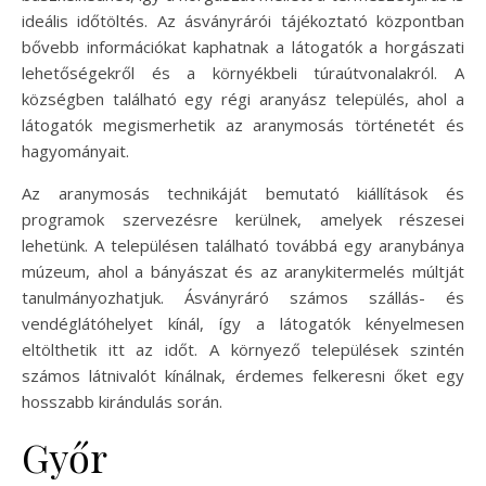
ideális időtöltés. Az ásványrárói tájékoztató központban
bővebb információkat kaphatnak a látogatók a horgászati
lehetőségekről és a környékbeli túraútvonalakról. A
községben található egy régi aranyász település, ahol a
látogatók megismerhetik az aranymosás történetét és
hagyományait.
Az aranymosás technikáját bemutató kiállítások és
programok szervezésre kerülnek, amelyek részesei
lehetünk. A településen található továbbá egy aranybánya
múzeum, ahol a bányászat és az aranykitermelés múltját
tanulmányozhatjuk. Ásványráró számos szállás- és
vendéglátóhelyet kínál, így a látogatók kényelmesen
eltölthetik itt az időt. A környező települések szintén
számos látnivalót kínálnak, érdemes felkeresni őket egy
hosszabb kirándulás során.
Győr