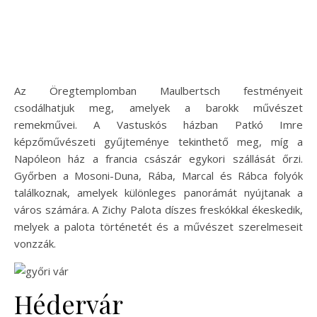
Az Öregtemplomban Maulbertsch festményeit
csodálhatjuk meg, amelyek a barokk művészet
remekművei. A Vastuskós házban Patkó Imre
képzőművészeti gyűjteménye tekinthető meg, míg a
Napóleon ház a francia császár egykori szállását őrzi.
Győrben a Mosoni-Duna, Rába, Marcal és Rábca folyók
találkoznak, amelyek különleges panorámát nyújtanak a
város számára. A Zichy Palota díszes freskókkal ékeskedik,
melyek a palota történetét és a művészet szerelmeseit
vonzzák.
Hédervár