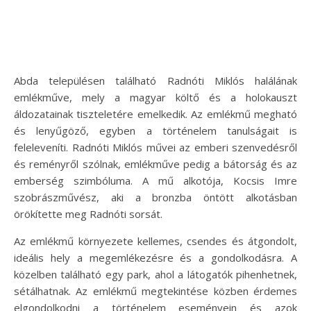
Abda településen található Radnóti Miklós halálának
emlékműve, mely a magyar költő és a holokauszt
áldozatainak tiszteletére emelkedik. Az emlékmű megható
és lenyűgöző, egyben a történelem tanulságait is
feleleveníti. Radnóti Miklós művei az emberi szenvedésről
és reményről szólnak, emlékműve pedig a bátorság és az
emberség szimbóluma. A mű alkotója, Kocsis Imre
szobrászművész, aki a bronzba öntött alkotásban
örökítette meg Radnóti sorsát.
Az emlékmű környezete kellemes, csendes és átgondolt,
ideális hely a megemlékezésre és a gondolkodásra. A
közelben található egy park, ahol a látogatók pihenhetnek,
sétálhatnak. Az emlékmű megtekintése közben érdemes
elgondolkodni a történelem eseményein és azok