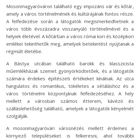
Mosonmagyaróváron található egy impozáns vár és kőtár,
amely a város történelmének és kultúrájának fontos része.
A felfedezése során a látogatók megismerkedhetnek a
város több évszázadra visszanyúló történelmével és a
helyiek életével. A kőtárban a város római kori és középkori
emlékei tekinthetők meg, amelyek betekintést nyújtanak a
régmúlt életébe.
A Bástya utcában található barokk és klasszicista
műemlékházak szemet gyönyörködtetőek, és a látogatók
számára érdekes építészeti értékeket kínálnak. Az utca
hangulatos és romantikus, tökéletes a sétáláshoz és a
város történelmi központjának felfedezéséhez. A hely
mellett a városban számos étterem, kávézó és
szálláslehetőség található, amelyek a látogatók kényelmét
szolgálják.
A mosonmagyaróvári városnézés mellett érdemes a
környező településeket is felkeresni, ahol további