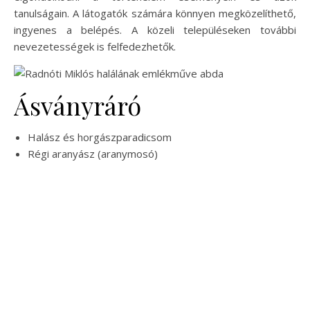
tanulságain. A látogatók számára könnyen megközelíthető,
ingyenes a belépés. A közeli településeken további
nevezetességek is felfedezhetők.
Ásványráró
Halász és horgászparadicsom
Régi aranyász (aranymosó)