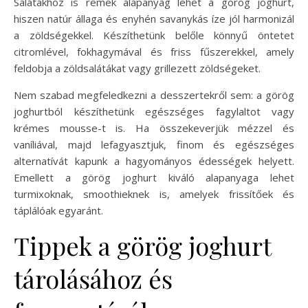
Salátákhoz is remek alapanyag lehet a görög joghurt,
hiszen natúr állaga és enyhén savanykás íze jól harmonizál
a zöldségekkel. Készíthetünk belőle könnyű öntetet
citromlével, fokhagymával és friss fűszerekkel, amely
feldobja a zöldsalátákat vagy grillezett zöldségeket.
Nem szabad megfeledkezni a desszertekről sem: a görög
joghurtból készíthetünk egészséges fagylaltot vagy
krémes mousse-t is. Ha összekeverjük mézzel és
vaníliával, majd lefagyasztjuk, finom és egészséges
alternatívát kapunk a hagyományos édességek helyett.
Emellett a görög joghurt kiváló alapanyaga lehet
turmixoknak, smoothieknek is, amelyek frissítőek és
táplálóak egyaránt.
Tippek a görög joghurt
tárolásához és