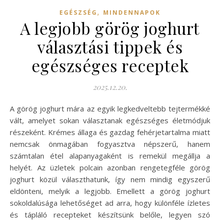
,
EGÉSZSÉG
MINDENNAPOK
A legjobb görög joghurt
választási tippek és
egészséges receptek
2025.12.20.
A görög joghurt mára az egyik legkedveltebb tejtermékké
vált, amelyet sokan választanak egészséges életmódjuk
részeként. Krémes állaga és gazdag fehérjetartalma miatt
nemcsak önmagában fogyasztva népszerű, hanem
számtalan étel alapanyagaként is remekül megállja a
helyét. Az üzletek polcain azonban rengetegféle görög
joghurt közül választhatunk, így nem mindig egyszerű
eldönteni, melyik a legjobb. Emellett a görög joghurt
sokoldalúsága lehetőséget ad arra, hogy különféle ízletes
és tápláló recepteket készítsünk belőle, legyen szó