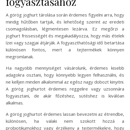
fogyasztásához
A görög joghurt tárolása során érdemes figyelni arra, hogy
mindig hűtőben tartjuk, és lehetőség szerint az eredeti
csomagolásban, légmentesen lezárva. Ez megőrzi a
joghurt frissességét és megakadályozza, hogy más ételek
ízei vagy szagjai átjárják. A fogyaszthatósági idő betartása
különösen fontos, mert a tejtermékek könnyen
megromlanak.
Ha nagyobb mennyiséget vásárolunk, érdemes kisebb
adagokra osztani, hogy könnyebb legyen felhasználni, és
ne kelljen minden alkalommal az egész nagy dobozt kinyitni.
A görög joghurtot érdemes reggelire vagy uzsonnára
fogyasztani, de akár főzéshez, sütéshez is kiválóan
alkalmas.
A görög joghurtot érdemes lassan bevezetni az étrendbe,
különösen, ha valaki nem szokott hozzá a
probiotikumokhoz vagy érzékeny a tejtermékekre, hogy