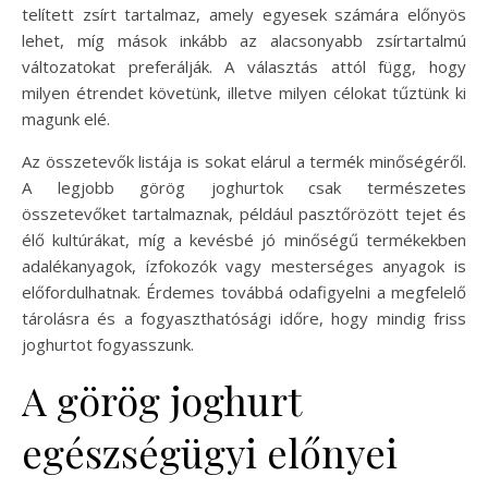
telített zsírt tartalmaz, amely egyesek számára előnyös
lehet, míg mások inkább az alacsonyabb zsírtartalmú
változatokat preferálják. A választás attól függ, hogy
milyen étrendet követünk, illetve milyen célokat tűztünk ki
magunk elé.
Az összetevők listája is sokat elárul a termék minőségéről.
A legjobb görög joghurtok csak természetes
összetevőket tartalmaznak, például pasztőrözött tejet és
élő kultúrákat, míg a kevésbé jó minőségű termékekben
adalékanyagok, ízfokozók vagy mesterséges anyagok is
előfordulhatnak. Érdemes továbbá odafigyelni a megfelelő
tárolásra és a fogyaszthatósági időre, hogy mindig friss
joghurtot fogyasszunk.
A görög joghurt
egészségügyi előnyei