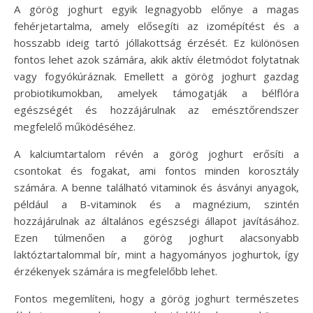
A görög joghurt egyik legnagyobb előnye a magas
fehérjetartalma, amely elősegíti az izomépítést és a
hosszabb ideig tartó jóllakottság érzését. Ez különösen
fontos lehet azok számára, akik aktív életmódot folytatnak
vagy fogyókúráznak. Emellett a görög joghurt gazdag
probiotikumokban, amelyek támogatják a bélflóra
egészségét és hozzájárulnak az emésztőrendszer
megfelelő működéséhez.
A kalciumtartalom révén a görög joghurt erősíti a
csontokat és fogakat, ami fontos minden korosztály
számára. A benne található vitaminok és ásványi anyagok,
például a B-vitaminok és a magnézium, szintén
hozzájárulnak az általános egészségi állapot javításához.
Ezen túlmenően a görög joghurt alacsonyabb
laktóztartalommal bír, mint a hagyományos joghurtok, így
érzékenyek számára is megfelelőbb lehet.
Fontos megemlíteni, hogy a görög joghurt természetes