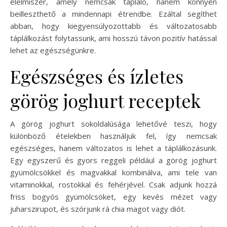
élelmiszer, amely nemcsak tápláló, hanem könnyen
beilleszthető a mindennapi étrendbe. Ezáltal segíthet
abban, hogy kiegyensúlyozottabb és változatosabb
táplálkozást folytassunk, ami hosszú távon pozitív hatással
lehet az egészségünkre.
Egészséges és ízletes
görög joghurt receptek
A görög joghurt sokoldalúsága lehetővé teszi, hogy
különböző ételekben használjuk fel, így nemcsak
egészséges, hanem változatos is lehet a táplálkozásunk.
Egy egyszerű és gyors reggeli például a görög joghurt
gyümölcsökkel és magvakkal kombinálva, ami tele van
vitaminokkal, rostokkal és fehérjével. Csak adjunk hozzá
friss bogyós gyümölcsöket, egy kevés mézet vagy
juharszirupot, és szórjunk rá chia magot vagy diót.