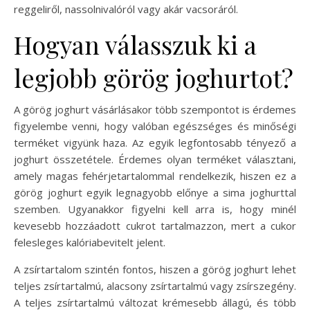
reggeliről, nassolnivalóról vagy akár vacsoráról.
Hogyan válasszuk ki a
legjobb görög joghurtot?
A görög joghurt vásárlásakor több szempontot is érdemes
figyelembe venni, hogy valóban egészséges és minőségi
terméket vigyünk haza. Az egyik legfontosabb tényező a
joghurt összetétele. Érdemes olyan terméket választani,
amely magas fehérjetartalommal rendelkezik, hiszen ez a
görög joghurt egyik legnagyobb előnye a sima joghurttal
szemben. Ugyanakkor figyelni kell arra is, hogy minél
kevesebb hozzáadott cukrot tartalmazzon, mert a cukor
felesleges kalóriabevitelt jelent.
A zsírtartalom szintén fontos, hiszen a görög joghurt lehet
teljes zsírtartalmú, alacsony zsírtartalmú vagy zsírszegény.
A teljes zsírtartalmú változat krémesebb állagú, és több