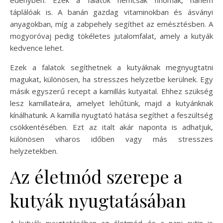
táplálóak is. A banán gazdag vitaminokban és ásványi
anyagokban, míg a zabpehely segíthet az emésztésben. A
mogyoróvaj pedig tökéletes jutalomfalat, amely a kutyák
kedvence lehet.
Ezek a falatok segíthetnek a kutyáknak megnyugtatni
magukat, különösen, ha stresszes helyzetbe kerülnek. Egy
másik egyszerű recept a kamillás kutyaital. Ehhez szükség
lesz kamillateára, amelyet lehűtünk, majd a kutyánknak
kínálhatunk. A kamilla nyugtató hatása segíthet a feszültség
csökkentésében. Ezt az italt akár naponta is adhatjuk,
különösen viharos időben vagy más stresszes
helyzetekben.
Az életmód szerepe a
kutyák nyugtatásában
A kutyák nyugtatásában az életmód és a napi rutin is