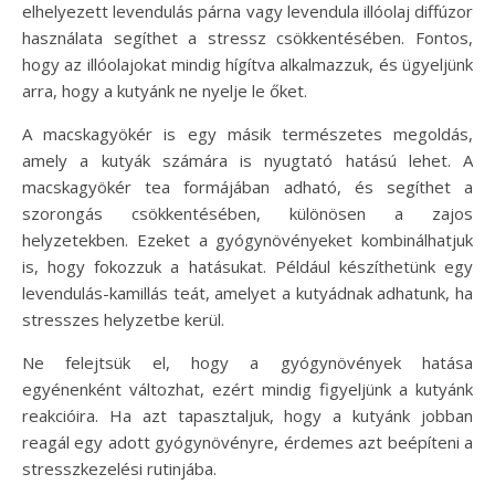
elhelyezett levendulás párna vagy levendula illóolaj diffúzor
használata segíthet a stressz csökkentésében. Fontos,
hogy az illóolajokat mindig hígítva alkalmazzuk, és ügyeljünk
arra, hogy a kutyánk ne nyelje le őket.
A macskagyökér is egy másik természetes megoldás,
amely a kutyák számára is nyugtató hatású lehet. A
macskagyökér tea formájában adható, és segíthet a
szorongás csökkentésében, különösen a zajos
helyzetekben. Ezeket a gyógynövényeket kombinálhatjuk
is, hogy fokozzuk a hatásukat. Például készíthetünk egy
levendulás-kamillás teát, amelyet a kutyádnak adhatunk, ha
stresszes helyzetbe kerül.
Ne felejtsük el, hogy a gyógynövények hatása
egyénenként változhat, ezért mindig figyeljünk a kutyánk
reakcióira. Ha azt tapasztaljuk, hogy a kutyánk jobban
reagál egy adott gyógynövényre, érdemes azt beépíteni a
stresszkezelési rutinjába.