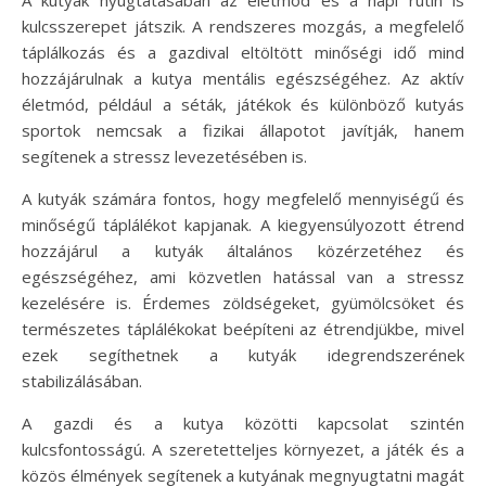
kulcsszerepet játszik. A rendszeres mozgás, a megfelelő
táplálkozás és a gazdival eltöltött minőségi idő mind
hozzájárulnak a kutya mentális egészségéhez. Az aktív
életmód, például a séták, játékok és különböző kutyás
sportok nemcsak a fizikai állapotot javítják, hanem
segítenek a stressz levezetésében is.
A kutyák számára fontos, hogy megfelelő mennyiségű és
minőségű táplálékot kapjanak. A kiegyensúlyozott étrend
hozzájárul a kutyák általános közérzetéhez és
egészségéhez, ami közvetlen hatással van a stressz
kezelésére is. Érdemes zöldségeket, gyümölcsöket és
természetes táplálékokat beépíteni az étrendjükbe, mivel
ezek segíthetnek a kutyák idegrendszerének
stabilizálásában.
A gazdi és a kutya közötti kapcsolat szintén
kulcsfontosságú. A szeretetteljes környezet, a játék és a
közös élmények segítenek a kutyának megnyugtatni magát