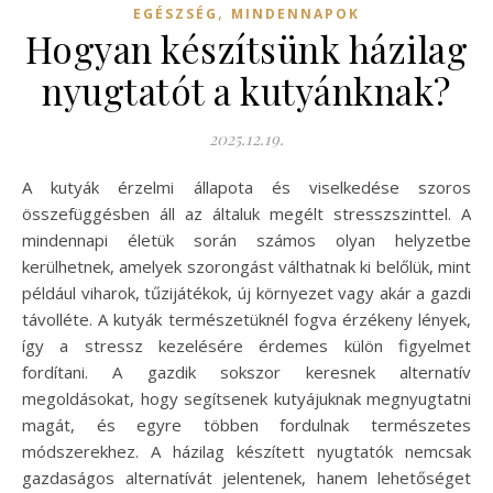
,
EGÉSZSÉG
MINDENNAPOK
Hogyan készítsünk házilag
nyugtatót a kutyánknak?
2025.12.19.
A kutyák érzelmi állapota és viselkedése szoros
összefüggésben áll az általuk megélt stresszszinttel. A
mindennapi életük során számos olyan helyzetbe
kerülhetnek, amelyek szorongást válthatnak ki belőlük, mint
például viharok, tűzijátékok, új környezet vagy akár a gazdi
távolléte. A kutyák természetüknél fogva érzékeny lények,
így a stressz kezelésére érdemes külön figyelmet
fordítani. A gazdik sokszor keresnek alternatív
megoldásokat, hogy segítsenek kutyájuknak megnyugtatni
magát, és egyre többen fordulnak természetes
módszerekhez. A házilag készített nyugtatók nemcsak
gazdaságos alternatívát jelentenek, hanem lehetőséget