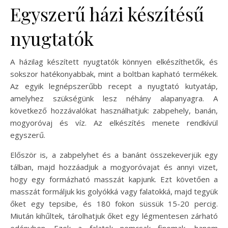
Egyszerű házi készítésű
nyugtatók
A házilag készített nyugtatók könnyen elkészíthetők, és
sokszor hatékonyabbak, mint a boltban kapható termékek.
Az egyik legnépszerűbb recept a nyugtató kutyatáp,
amelyhez szükségünk lesz néhány alapanyagra. A
következő hozzávalókat használhatjuk: zabpehely, banán,
mogyoróvaj és víz. Az elkészítés menete rendkívül
egyszerű.
Először is, a zabpelyhet és a banánt összekeverjük egy
tálban, majd hozzáadjuk a mogyoróvajat és annyi vizet,
hogy egy formázható masszát kapjunk. Ezt követően a
masszát formáljuk kis golyókká vagy falatokká, majd tegyük
őket egy tepsibe, és 180 fokon süssük 15-20 percig.
Miután kihűltek, tárolhatjuk őket egy légmentesen zárható
edényben. Ezek a falatok nemcsak finomak, hanem