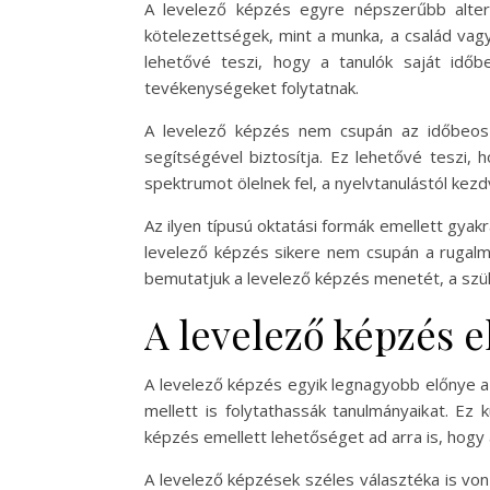
A levelező képzés egyre népszerűbb alter
kötelezettségek, mint a munka, a család vagy
lehetővé teszi, hogy a tanulók saját időb
tevékenységeket folytatnak.
A levelező képzés nem csupán az időbeoszt
segítségével biztosítja. Ez lehetővé teszi,
spektrumot ölelnek fel, a nyelvtanulástól ke
Az ilyen típusú oktatási formák emellett gy
levelező képzés sikere nem csupán a rugalm
bemutatjuk a levelező képzés menetét, a szüks
A levelező képzés e
A levelező képzés egyik legnagyobb előnye a 
mellett is folytathassák tanulmányaikat. Ez
képzés emellett lehetőséget ad arra is, hogy a
A levelező képzések széles választéka is von