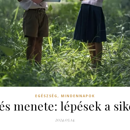
,
EGÉSZSÉG
MINDENNAPOK
és menete: lépések a si
2024.05.14.