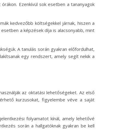
 az órákon. Ezenkívül sok esetben a tananyagok
rmák kedvezőbb költségekkel járnak, hiszen a
ok esetben a képzések díja is alacsonyabb, mint
kségük. A tanulás során gyakran előfordulhat,
lakítsanak egy rendszert, amely segít nekik a
használják az oktatási lehetőségeket. Az első
lérhető kurzusokat, figyelembe véve a saját
elentkezési folyamatot kínál, amely lehetővé
tkezés során a hallgatóknak gyakran be kell