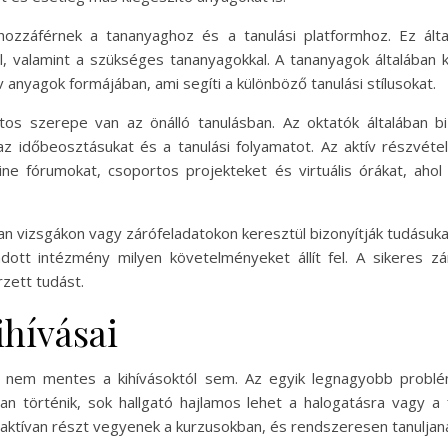
hozzáférnek a tananyaghoz és a tanulási platformhoz. Ez álta
kal, valamint a szükséges tananyagokkal. A tananyagok általában
anyagok formájában, ami segíti a különböző tanulási stílusokat.
tos szerepe van az önálló tanulásban. Az oktatók általában bi
z időbeosztásukat és a tanulási folyamatot. Az aktív részvét
nline fórumokat, csoportos projekteket és virtuális órákat, ah
ban vizsgákon vagy zárófeladatokon keresztül bizonyítják tudásukat
dott intézmény milyen követelményeket állít fel. A sikeres zá
zett tudást.
ihívásai
, nem mentes a kihívásoktól sem. Az egyik legnagyobb problém
óan történik, sok hallgató hajlamos lehet a halogatásra vagy a
aktívan részt vegyenek a kurzusokban, és rendszeresen tanuljan