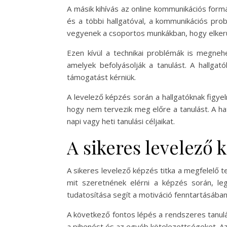
A másik kihívás az online kommunikációs form
és a többi hallgatóval, a kommunikációs prob
vegyenek a csoportos munkákban, hogy elkerül
Ezen kívül a technikai problémák is megnehe
amelyek befolyásolják a tanulást. A hallgat
támogatást kérniük.
A levelező képzés során a hallgatóknak figyel
hogy nem tervezik meg előre a tanulást. A h
napi vagy heti tanulási céljaikat.
A sikeres levelező k
A sikeres levelező képzés titka a megfelelő t
mit szeretnének elérni a képzés során, leg
tudatosítása segít a motiváció fenntartásában
A következő fontos lépés a rendszeres tanulási
a pihenést és az egyéb kötelezettségeket. A