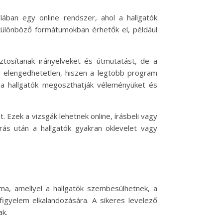
lában egy online rendszer, ahol a hallgatók
 különböző formátumokban érhetők el, például
ztosítanak irányelveket és útmutatást, de a
el elengedhetetlen, hiszen a legtöbb program
ol a hallgatók megoszthatják véleményüket és
. Ezek a vizsgák lehetnek online, írásbeli vagy
rás után a hallgatók gyakran oklevelet vagy
a, amellyel a hallgatók szembesülhetnek, a
 figyelem elkalandozására. A sikeres levelező
ak.