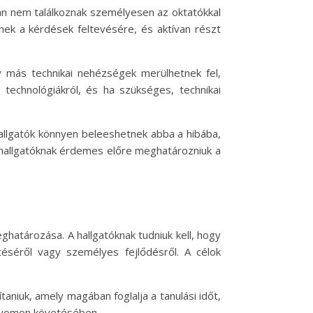
ran nem találkoznak személyesen az oktatókkal
enek a kérdések feltevésére, és aktívan részt
gy más technikai nehézségek merülhetnek fel,
 technológiákról, és ha szükséges, technikai
 hallgatók könnyen beleeshetnek abba a hibába,
 hallgatóknak érdemes előre meghatározniuk a
ghatározása. A hallgatóknak tudniuk kell, hogy
téséről vagy személyes fejlődésről. A célok
taniuk, amely magában foglalja a tanulási időt,
 nyomon követésében.