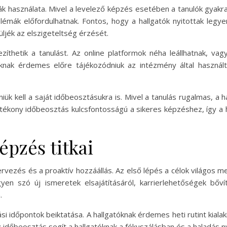
ák használata. Mivel a levelező képzés esetében a tanulók gyak
lémák előfordulhatnak. Fontos, hogy a hallgatók nyitottak legy
jék az elszigeteltség érzését.
zíthetik a tanulást. Az online platformok néha leállhatnak, va
óknak érdemes előre tájékozódniuk az intézmény által használt
niük kell a saját időbeosztásukra is. Mivel a tanulás rugalmas, a
atékony időbeosztás kulcsfontosságú a sikeres képzéshez, így a
épzés titkai
ervezés és a proaktív hozzáállás. Az első lépés a célok világos me
yen szó új ismeretek elsajátításáról, karrierlehetőségek bőví
.
 időpontok beiktatása. A hallgatóknak érdemes heti rutint kialakí
z időbeosztás segít a hallgatóknak a fókuszálásban és a haladás