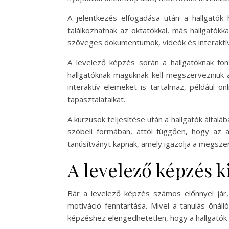
A jelentkezés elfogadása után a hallgatók 
találkozhatnak az oktatókkal, más hallgatók
szöveges dokumentumok, videók és interaktív 
A levelező képzés során a hallgatóknak fon
hallgatóknak maguknak kell megszervezniük a
interaktív elemeket is tartalmaz, például o
tapasztalataikat.
A kurzusok teljesítése után a hallgatók általá
szóbeli formában, attól függően, hogy az a
tanúsítványt kapnak, amely igazolja a megszer
A levelező képzés k
Bár a levelező képzés számos előnnyel jár
motiváció fenntartása. Mivel a tanulás önáll
képzéshez elengedhetetlen, hogy a hallgatók 