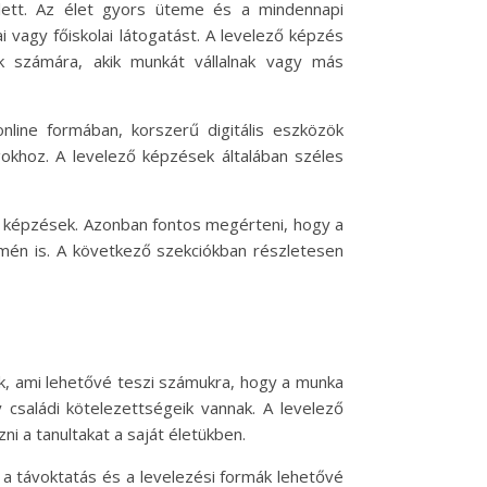
lett. Az élet gyors üteme és a mindennapi
 vagy főiskolai látogatást. A levelező képzés
ok számára, akik munkát vállalnak vagy más
line formában, korszerű digitális eszközök
gokhoz. A levelező képzések általában széles
s képzések. Azonban fontos megérteni, hogy a
mén is. A következő szekciókban részletesen
ak, ami lehetővé teszi számukra, hogy a munka
 családi kötelezettségeik vannak. A levelező
ni a tanultakat a saját életükben.
 a távoktatás és a levelezési formák lehetővé