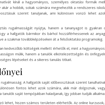
natívát kínál a hagyományos, személyes oktatási formák mel
 akár a hobbik, sokak számára megnehezítik a rendszeres iskolai
eosztásuk szerint tanuljanak, ami különösen vonzó lehet az
ás rugalmasságát nyújtja, hanem a tananyagot is gyakran on
 hogy a hallgatók bármikor és bárhol hozzáférhessenek az anya
zdve a szakmai továbbképzéseken át a felsőoktatási programokig.
akran kedvezőbb költségek mellett érhetők el, mint a hagyományo
asságon múlik, hanem a tanulók elkötelezettségén és önfegyel
éges lépéseket és a sikeres tanulás titkait.
lőnyei
rugalmasság. A hallgatók saját időbeosztásuk szerint tanulhatn
 különösen fontos lehet azok számára, akik már dolgoznak, vagy
 tanulók saját tempójukban haladjanak, így jobban tudják alkalmaz
zó lehet, hiszen számos területen elérhetők. Az online kurzusok,