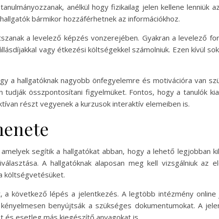
 tanulmányozzanak, anélkül hogy fizikailag jelen kellene lenniük
 hallgatók bármikor hozzáférhetnek az információkhoz.
szanak a levelező képzés vonzerejében. Gyakran a levelező fo
állásdíjakkal vagy étkezési költségekkel számolniuk. Ezen kívül s
ogy a hallgatóknak nagyobb önfegyelemre és motivációra van szü
 tudják összpontosítani figyelmüket. Fontos, hogy a tanulók kia
tívan részt vegyenek a kurzusok interaktív elemeiben is.
menete
amelyek segítik a hallgatókat abban, hogy a lehető legjobban ki
álasztása. A hallgatóknak alaposan meg kell vizsgálniuk az e
 a költségvetésüket.
, a következő lépés a jelentkezés. A legtöbb intézmény online j
 kényelmesen benyújtsák a szükséges dokumentumokat. A jelen
et és esetleg más kiegészítő anyagokat is.