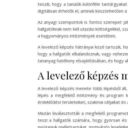
teszik, hogy a tanulók különféle tantárgyakat
digitálisan érhetők el, aminek köszönhetően a
Az anyagi szempontok is fontos szerepet ját
hallgatóknak nem kell utazási költségekkel, sz
a hagyományos intézmények esetében.
A levelező képzés hátrányai közé tartozik, h
hogy a hallgatók elkalandoznak, vagy nehezen
tananyag hatékony elsajátításában, és hogy ak
A levelező képzés 
A levelező képzés menete több lépésből áll, 
lépés a megfelelő intézmény és program kiv
érdeklődési területeiket, szakmai céljaikat és
Miután kiválasztották a megfelelő programot
teszi a hallgatók számára, hogy gyorsan és
nyújtaniuk önéletrajzukat, motivációs leveleik