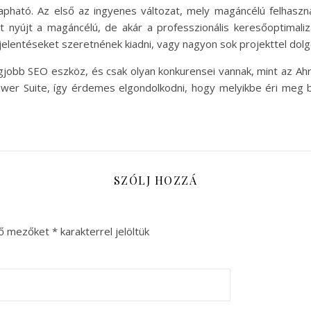
ható. Az első az ingyenes változat, mely magáncélú felhasznál
ást nyújt a magáncélú, de akár a professzionális keresőoptimali
 jelentéseket szeretnének kiadni, vagy nagyon sok projekttel dol
jobb SEO eszköz, és csak olyan konkurensei vannak, mint az Ah
er Suite, így érdemes elgondolkodni, hogy melyikbe éri meg b
SZÓLJ HOZZÁ
ző mezőket
*
karakterrel jelöltük