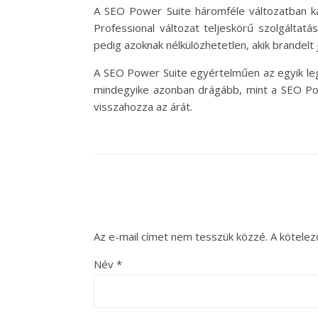
A SEO Power Suite háromféle változatban kap
Professional változat teljeskörű szolgáltat
pedig azoknak nélkülözhetetlen, akik brandelt
A SEO Power Suite egyértelműen az egyik leg
mindegyike azonban drágább, mint a SEO Pow
visszahozza az árát.
Az e-mail címet nem tesszük közzé.
A kötele
Név
*