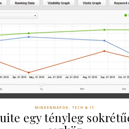
,
MINDENNAPOK
TECH & IT
ite egy tényleg sokrét