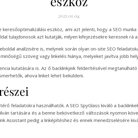
eszköz
2021.01.04.
 keresőoptimalizálási eszköz, ami azt jelenti, hogy a SEO munka
ldal tulajdonosok azt kutatják, milyen kifejezésekre keresnek rá
boldal analízisére is, melynek során olyan on-site SEO feladatoka
 minőségű szöveg vagy linkelés hiánya, melyeket javítva jobb hel
cia kutatására is. Az ő backlinkjeik felderítésével megtanulható a
smerhetők, ahova linket lehet beküldeni.
részei
ltérő feladatokra használhatók. A SEO SpyGlass kiváló a backlink
yilván tartására és a benne bekövetkező változások nyomon köv
Link Assistant pedig a linképítéshez és ennek menedzselésére kivá