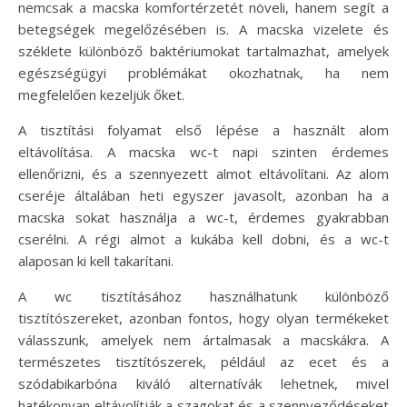
nemcsak a macska komfortérzetét növeli, hanem segít a
betegségek megelőzésében is. A macska vizelete és
széklete különböző baktériumokat tartalmazhat, amelyek
egészségügyi problémákat okozhatnak, ha nem
megfelelően kezeljük őket.
A tisztítási folyamat első lépése a használt alom
eltávolítása. A macska wc-t napi szinten érdemes
ellenőrizni, és a szennyezett almot eltávolítani. Az alom
cseréje általában heti egyszer javasolt, azonban ha a
macska sokat használja a wc-t, érdemes gyakrabban
cserélni. A régi almot a kukába kell dobni, és a wc-t
alaposan ki kell takarítani.
A wc tisztításához használhatunk különböző
tisztítószereket, azonban fontos, hogy olyan termékeket
válasszunk, amelyek nem ártalmasak a macskákra. A
természetes tisztítószerek, például az ecet és a
szódabikarbóna kiváló alternatívák lehetnek, mivel
hatékonyan eltávolítják a szagokat és a szennyeződéseket