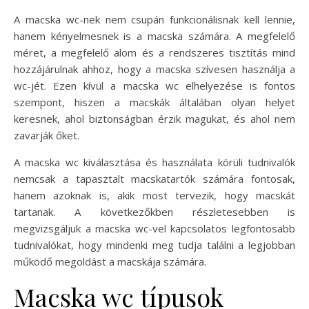
A macska wc-nek nem csupán funkcionálisnak kell lennie,
hanem kényelmesnek is a macska számára. A megfelelő
méret, a megfelelő alom és a rendszeres tisztítás mind
hozzájárulnak ahhoz, hogy a macska szívesen használja a
wc-jét. Ezen kívül a macska wc elhelyezése is fontos
szempont, hiszen a macskák általában olyan helyet
keresnek, ahol biztonságban érzik magukat, és ahol nem
zavarják őket.
A macska wc kiválasztása és használata körüli tudnivalók
nemcsak a tapasztalt macskatartók számára fontosak,
hanem azoknak is, akik most tervezik, hogy macskát
tartanak. A következőkben részletesebben is
megvizsgáljuk a macska wc-vel kapcsolatos legfontosabb
tudnivalókat, hogy mindenki meg tudja találni a legjobban
működő megoldást a macskája számára.
Macska wc típusok