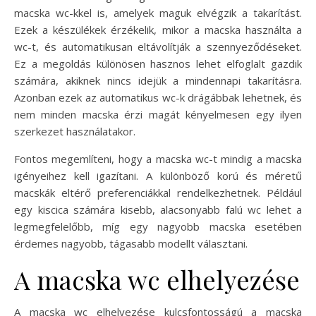
macska wc-kkel is, amelyek maguk elvégzik a takarítást.
Ezek a készülékek érzékelik, mikor a macska használta a
wc-t, és automatikusan eltávolítják a szennyeződéseket.
Ez a megoldás különösen hasznos lehet elfoglalt gazdik
számára, akiknek nincs idejük a mindennapi takarításra.
Azonban ezek az automatikus wc-k drágábbak lehetnek, és
nem minden macska érzi magát kényelmesen egy ilyen
szerkezet használatakor.
Fontos megemlíteni, hogy a macska wc-t mindig a macska
igényeihez kell igazítani. A különböző korú és méretű
macskák eltérő preferenciákkal rendelkezhetnek. Például
egy kiscica számára kisebb, alacsonyabb falú wc lehet a
legmegfelelőbb, míg egy nagyobb macska esetében
érdemes nagyobb, tágasabb modellt választani.
A macska wc elhelyezése
A macska wc elhelyezése kulcsfontosságú a macska