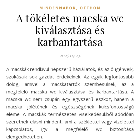
,
MINDENNAPOK
OTTHON
A tökéletes macska wc
kiválasztása és
karbantartása
2025.07.23.
A macskák rendkívül népszerű háziállatok, és az ő igényeik,
szokásaik sok gazdát érdekelnek. Az egyik legfontosabb
dolog, amivel a macskatartók szembesülnek, az a
megfelelő macska wc kiválasztása és karbantartása. A
macska wc nem csupán egy egyszerű eszköz, hanem a
macska jólétének és egészségének kulcsfontosságú
eleme. A macskák természetes viselkedésükből adódóan
szeretnek elásni mindent, ami a széklettel vagy vizelettel
kapcsolatos, így a megfelelő wc biztosítása
elengedhetetlen.