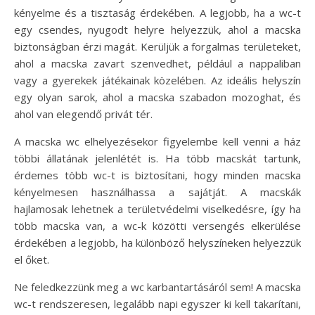
kényelme és a tisztaság érdekében. A legjobb, ha a wc-t
egy csendes, nyugodt helyre helyezzük, ahol a macska
biztonságban érzi magát. Kerüljük a forgalmas területeket,
ahol a macska zavart szenvedhet, például a nappaliban
vagy a gyerekek játékainak közelében. Az ideális helyszín
egy olyan sarok, ahol a macska szabadon mozoghat, és
ahol van elegendő privát tér.
A macska wc elhelyezésekor figyelembe kell venni a ház
többi állatának jelenlétét is. Ha több macskát tartunk,
érdemes több wc-t is biztosítani, hogy minden macska
kényelmesen használhassa a sajátját. A macskák
hajlamosak lehetnek a területvédelmi viselkedésre, így ha
több macska van, a wc-k közötti versengés elkerülése
érdekében a legjobb, ha különböző helyszíneken helyezzük
el őket.
Ne feledkezzünk meg a wc karbantartásáról sem! A macska
wc-t rendszeresen, legalább napi egyszer ki kell takarítani,