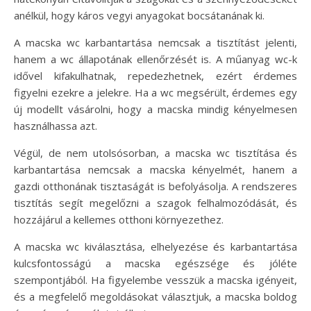
anélkül, hogy káros vegyi anyagokat bocsátanának ki.
A macska wc karbantartása nemcsak a tisztítást jelenti,
hanem a wc állapotának ellenőrzését is. A műanyag wc-k
idővel kifakulhatnak, repedezhetnek, ezért érdemes
figyelni ezekre a jelekre. Ha a wc megsérült, érdemes egy
új modellt vásárolni, hogy a macska mindig kényelmesen
használhassa azt.
Végül, de nem utolsósorban, a macska wc tisztítása és
karbantartása nemcsak a macska kényelmét, hanem a
gazdi otthonának tisztaságát is befolyásolja. A rendszeres
tisztítás segít megelőzni a szagok felhalmozódását, és
hozzájárul a kellemes otthoni környezethez.
A macska wc kiválasztása, elhelyezése és karbantartása
kulcsfontosságú a macska egészsége és jóléte
szempontjából. Ha figyelembe vesszük a macska igényeit,
és a megfelelő megoldásokat választjuk, a macska boldog