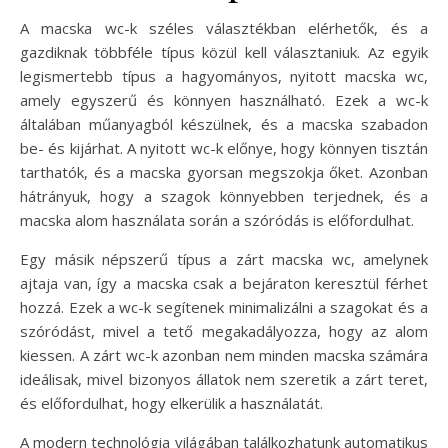
A macska wc-k széles választékban elérhetők, és a
gazdiknak többféle típus közül kell választaniuk. Az egyik
legismertebb típus a hagyományos, nyitott macska wc,
amely egyszerű és könnyen használható. Ezek a wc-k
általában műanyagból készülnek, és a macska szabadon
be- és kijárhat. A nyitott wc-k előnye, hogy könnyen tisztán
tarthatók, és a macska gyorsan megszokja őket. Azonban
hátrányuk, hogy a szagok könnyebben terjednek, és a
macska alom használata során a szóródás is előfordulhat.
Egy másik népszerű típus a zárt macska wc, amelynek
ajtaja van, így a macska csak a bejáraton keresztül férhet
hozzá. Ezek a wc-k segítenek minimalizálni a szagokat és a
szóródást, mivel a tető megakadályozza, hogy az alom
kiessen. A zárt wc-k azonban nem minden macska számára
ideálisak, mivel bizonyos állatok nem szeretik a zárt teret,
és előfordulhat, hogy elkerülik a használatát.
A modern technológia világában találkozhatunk automatikus