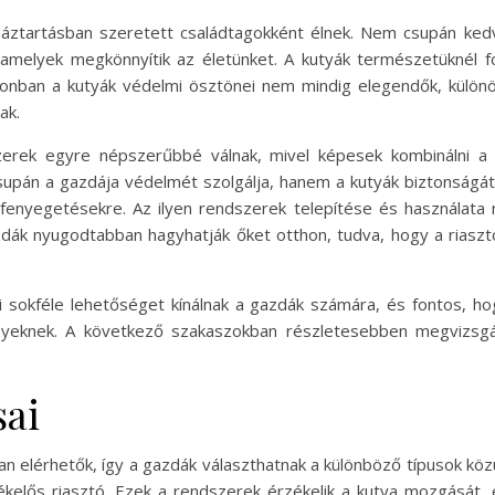
háztartásban szeretett családtagokként élnek. Nem csupán ke
, amelyek megkönnyítik az életünket. A kutyák természetüknél
zonban a kutyák védelmi ösztönei nem mindig elegendők, külön
ak.
zerek egyre népszerűbbé válnak, mivel képesek kombinálni a
csupán a gazdája védelmét szolgálja, hanem a kutyák biztonságát 
 fenyegetésekre. Az ilyen rendszerek telepítése és használata
azdák nyugodtabban hagyhatják őket otthon, tudva, hogy a riaszt
ói sokféle lehetőséget kínálnak a gazdák számára, és fontos, h
yeknek. A következő szakaszokban részletesebben megvizsgálj
sai
n elérhetők, így a gazdák választhatnak a különböző típusok közü
kelős riasztó. Ezek a rendszerek érzékelik a kutya mozgását, és