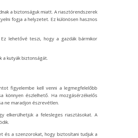
dnak a biztonságuk miatt. A riasztórendszerek
yelni fogja a helyzetet. Ez különösen hasznos
. Ez lehetővé teszi, hogy a gazdák bármikor
 a kutyák biztonságát.
tot figyelembe kell venni a legmegfelelőbb
gása könnyen észlelhető. Ha mozgásérzékelős
sa ne maradjon észrevétlen.
 elkerülhetjük a felesleges riasztásokat. A
ödik.
et és a szenzorokat, hogy biztosítani tudjuk a