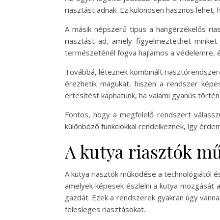
riasztást adnak. Ez különösen hasznos lehet, h
A másik népszerű típus a hangérzékelős ria
riasztást ad, amely figyelmeztethet minke
természeténél fogva hajlamos a védelemre, é
Továbbá, léteznek kombinált riasztórendszer
érezhetik magukat, hiszen a rendszer képes 
értesítést kaphatunk, ha valami gyanús történi
Fontos, hogy a megfelelő rendszert válasszu
különböző funkciókkal rendelkeznek, így érdem
A kutya riasztók m
A kutya riasztók működése a technológiától és
amelyek képesek észlelni a kutya mozgását a t
gazdát. Ezek a rendszerek gyakran úgy vannak
felesleges riasztásokat.