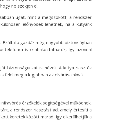
 hogy ne szökjön el.
osabban ugat, mint a megszokott, a rendszer
különösen előnyösek lehetnek, ha a kutyánk
k. Ezáltal a gazdák még nagyobb biztonságban
stelefonra is csatlakoztathatók, így azonnal
t biztonságunkat is növeli. A kutya riasztók
s felel meg a legjobban az elvárásainknak.
ul infravörös érzékelők segítségével működnek,
árt, a rendszer riasztást ad, amely értesíti a
ott keretek között marad, így elkerülhetjük a