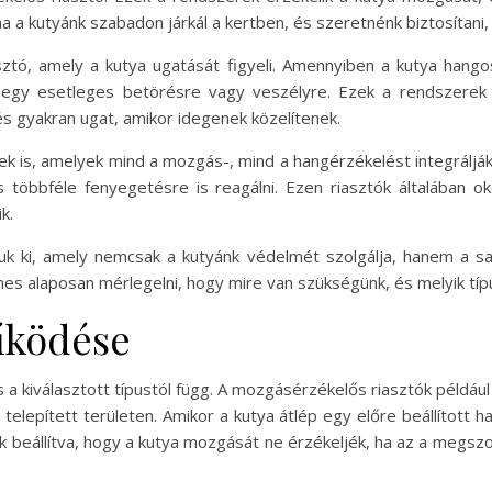
a a kutyánk szabadon járkál a kertben, és szeretnénk biztosítani,
sztó, amely a kutya ugatását figyeli. Amennyiben a kutya hang
t egy esetleges betörésre vagy veszélyre. Ezek a rendszerek 
s gyakran ugat, amikor idegenek közelítenek.
ek is, amelyek mind a mozgás-, mind a hangérzékelést integráljá
többféle fenyegetésre is reagálni. Ezen riasztók általában oko
k.
k ki, amely nemcsak a kutyánk védelmét szolgálja, hanem a sajá
es alaposan mérlegelni, hogy mire van szükségünk, és melyik típu
űködése
 a kiválasztott típustól függ. A mozgásérzékelős riasztók példá
elepített területen. Amikor a kutya átlép egy előre beállított hat
 beállítva, hogy a kutya mozgását ne érzékeljék, ha az a megszok