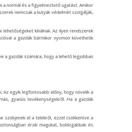
i a normál és a figyelmeztető ugatást. Amikor
endszerek nemcsak a kutyák védelmét szolgálják,
 lehetőségeket kínálnak. Az ilyen rendszerek
nkcióval a gazdák bármikor nyomon követhetik
ve a gazdák számára, hogy a lehető legjobban
. Az egyik legfontosabb előny, hogy növelik a
y más, gyanús tevékenységekről. Ha a gazdák
ne szökjenek el a telekről, ezzel csökkentve a
biztonságban érzik magukat, boldogabbak és