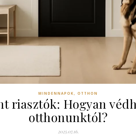
,
MINDENNAPOK
OTTHON
nt riasztók: Hogyan véd
otthonunktól?
2025.07.16.