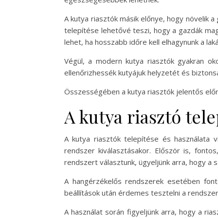
A kutya riasztók másik előnye, hogy növelik 
telepítése lehetővé teszi, hogy a gazdák mag
lehet, ha hosszabb időre kell elhagynunk a lak
Végül, a modern kutya riasztók gyakran oko
ellenőrizhessék kutyájuk helyzetét és biztons
Összességében a kutya riasztók jelentős előn
A kutya riasztó tel
A kutya riasztók telepítése és használata
rendszer kiválasztásakor. Először is, font
rendszert választunk, ügyeljünk arra, hogy a
A hangérzékelős rendszerek esetében fontos
beállítások után érdemes tesztelni a rendsz
A használat során figyeljünk arra, hogy a ria