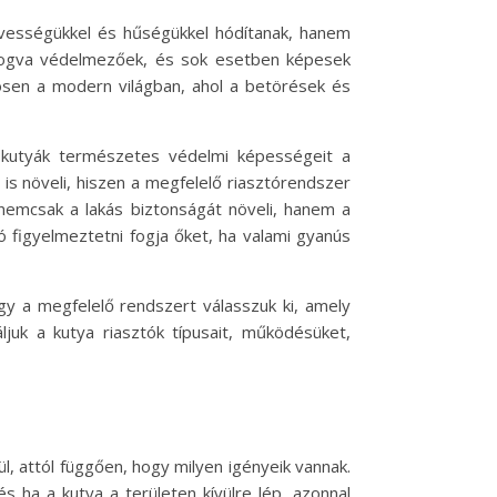
dvességükkel és hűségükkel hódítanak, hanem
 fogva védelmezőek, és sok esetben képesek
ösen a modern világban, ahol a betörések és
 kutyák természetes védelmi képességeit a
is növeli, hiszen a megfelelő riasztórendszer
 nemcsak a lakás biztonságát növeli, hanem a
ó figyelmeztetni fogja őket, ha valami gyanús
ogy a megfelelő rendszert válasszuk ki, amely
uk a kutya riasztók típusait, működésüket,
l, attól függően, hogy milyen igényeik vannak.
 ha a kutya a területen kívülre lép, azonnal