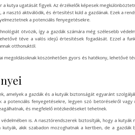
 a kutya ugatását figyeli. Az érzékelők képesek megkülönböztetn
tet, a riasztó aktiválódik, és értesítést küld a gazdának. Ezek a r
igyelmeztetnek a potenciális fenyegetésekre.
echnológiát ötvözik, így a gazdák számára még szélesebb védelmi
 lehetővé téve a valós idejű értesítések fogadását. Ezzel a fu
annak otthonuktól.
iai megoldásoknak köszönhetően gyors és hatékony, lehetővé té
őnyei
k, amelyek a gazdák és a kutyák biztonságát egyaránt szolgálják
nek a potenciális fenyegetésekre, legyen szó betörésekről vag
eagálhatnak, és megfelelő intézkedéseket tehetnek.
 védelmében is. A riasztórendszerek biztosítják, hogy a kutyák 
 a kutyák, akik szabadon mozoghatnak a kertben, de a gazdák 