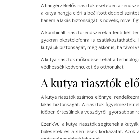
A hangérzékelős riasztók esetében a rendszer
a kutya hangja eléri a beállított decibel szin
hanem a lakás biztonságát is növelik, mivel f
A kombinált riasztórendszerek a fenti két t
gyakran okostelefonra is csatlakoztathatók,
kutyájuk biztonságát, még akkor is, ha távol v
A kutya riasztók működése tehát a technológ
védhessék kedvencüket és otthonukat.
A kutya riasztók el
A kutya riasztók számos előnnyel rendelkezne
lakás biztonságát. A riasztók figyelmeztet
időben értesülnek a veszélyről, gyorsabban r
Ezenkívül a kutya riasztók segítenek a kutyák
balesetek és a sérülések kockázatát. Azok
egészségesebbek lehetnek.