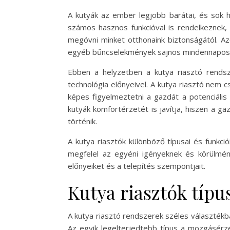
A kutyák az ember legjobb barátai, és sok 
számos hasznos funkcióval is rendelkeznek
megóvni minket otthonaink biztonságától. A
egyéb bűncselekmények sajnos mindennapos
Ebben a helyzetben a kutya riasztó rends
technológia előnyeivel. A kutya riasztó nem 
képes figyelmeztetni a gazdát a potenciális
kutyák komfortérzetét is javítja, hiszen a g
történik.
A kutya riasztók különböző típusai és funkci
megfelel az egyéni igényeknek és körülmén
előnyeiket és a telepítés szempontjait.
Kutya riasztók típu
A kutya riasztó rendszerek széles választékba
Az egyik legelterjedtebb típus a mozgásérzé