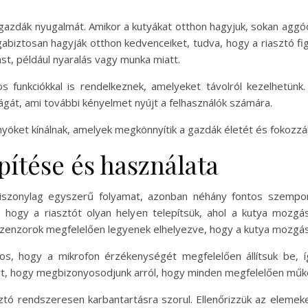
a gazdák nyugalmát. Amikor a kutyákat otthon hagyjuk, sokan aggó
abiztosan hagyják otthon kedvenceiket, tudva, hogy a riasztó fig
ást, például nyaralás vagy munka miatt.
s funkciókkal is rendelkeznek, amelyeket távolról kezelhetünk
ágát, ami további kényelmet nyújt a felhasználók számára.
yöket kínálnak, amelyek megkönnyítik a gazdák életét és fokozzák
epítése és használata
 viszonylag egyszerű folyamat, azonban néhány fontos szempon
os, hogy a riasztót olyan helyen telepítsük, ahol a kutya moz
 szenzorok megfelelően legyenek elhelyezve, hogy a kutya mozgá
, hogy a mikrofon érzékenységét megfelelően állítsuk be, így
ert, hogy megbizonyosodjunk arról, hogy minden megfelelően műk
sztó rendszeresen karbantartásra szorul. Ellenőrizzük az elemek