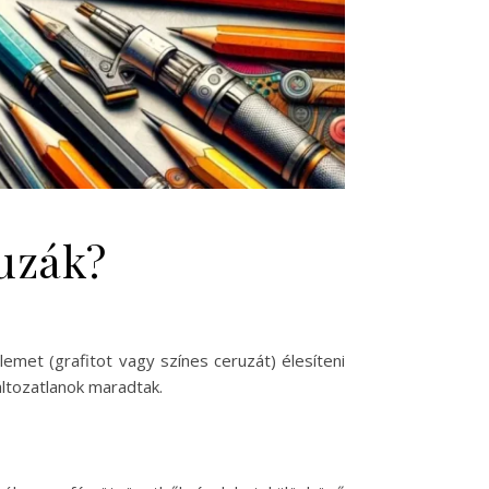
uzák?
lemet (grafitot vagy színes ceruzát) élesíteni
áltozatlanok maradtak.