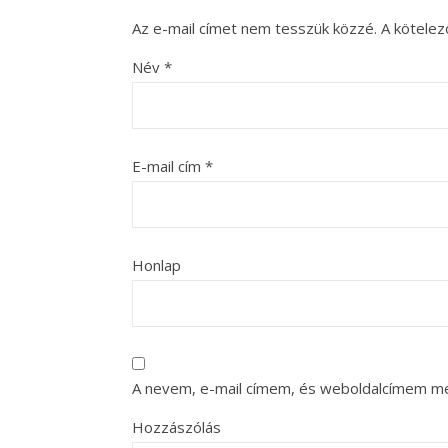
Az e-mail címet nem tesszük közzé.
A kötele
Név
*
E-mail cím
*
Honlap
A nevem, e-mail címem, és weboldalcímem m
Hozzászólás