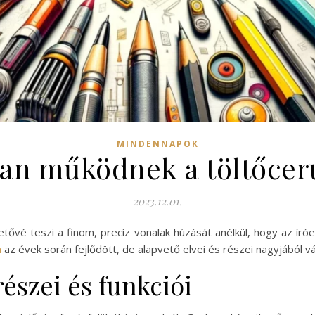
MINDENNAPOK
an működnek a töltőcer
2023.12.01.
tővé teszi a finom, precíz vonalak húzását anélkül, hogy az íróe
a
az évek során fejlődött, de alapvető elvei és részei nagyjából v
részei és funkciói