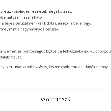
 precíz vonalak és részletek megalkotását.
olyamatosan használható.
 a teljes ceruzát nem kell kidobni, amikor a bél elfogy.
rmel, mint a hagyományos ceruzák.
 kényelmet és pontosságot biztosít a felhasználóinak. Különböző
elelő típust.
rnyezettudatos választás is, hiszen csökkenti a hulladék menny
SZÓLJ HOZZÁ