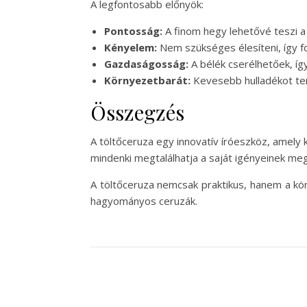
A legfontosabb előnyök:
Pontosság:
A finom hegy lehetővé teszi a
Kényelem:
Nem szükséges élesíteni, így f
Gazdaságosság:
A bélék cserélhetőek, így
Környezetbarát:
Kevesebb hulladékot te
Összegzés
A töltőceruza egy innovatív íróeszköz, amely
mindenki megtalálhatja a saját igényeinek megf
A töltőceruza nemcsak praktikus, hanem a kö
hagyományos ceruzák.