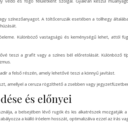
ly védő és fogó felületként szolgál. Gyakran készül műanyag
vagy színezőanyagot. A töltőceruzák esetében a tollhegy által
húzását.
óeleme. Különböző vastagságú és keménységű lehet, attól függő
é teszi a grafit vagy a színes bél előretolását. Különböző tí
zmus.
adír a felső részén, amely lehetővé teszi a könnyű javítást.
szt, amellyel a ceruza rögzíthető a zsebben vagy jegyzetfüzetbe
dése és előnyei
ználja, a belsejében lévő rugók és kis alkatrészek mozgatják a 
zabályozza a kiálló íróelem hosszát, optimalizálva ezzel az írás v