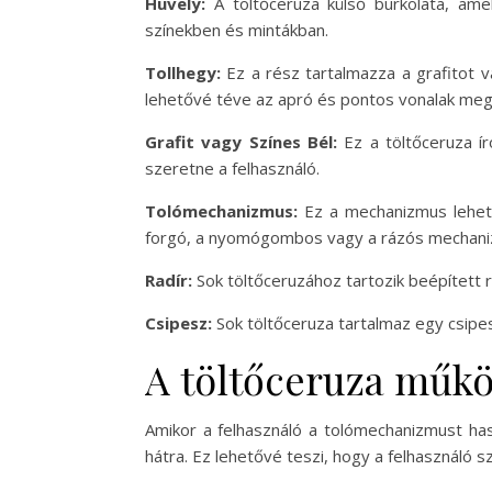
Hüvely:
A töltőceruza külső burkolata, ame
színekben és mintákban.
Tollhegy:
Ez a rész tartalmazza a grafitot 
lehetővé téve az apró és pontos vonalak meg
Grafit vagy Színes Bél:
Ez a töltőceruza ír
szeretne a felhasználó.
Tolómechanizmus:
Ez a mechanizmus lehetőv
forgó, a nyomógombos vagy a rázós mechani
Radír:
Sok töltőceruzához tartozik beépített r
Csipesz:
Sok töltőceruza tartalmaz egy csipe
A töltőceruza műkö
Amikor a felhasználó a tolómechanizmust has
hátra. Ez lehetővé teszi, hogy a felhasználó s