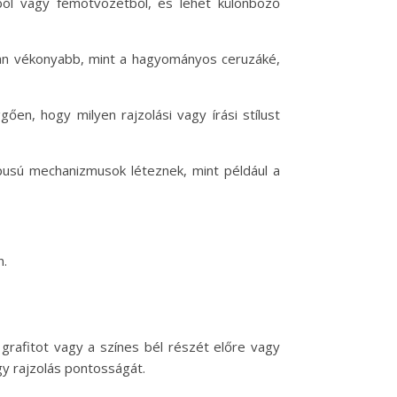
ból vagy fémötvözetből, és lehet különböző
ában vékonyabb, mint a hagyományos ceruzáké,
en, hogy milyen rajzolási vagy írási stílust
pusú mechanizmusok léteznek, mint például a
n.
grafitot vagy a színes bél részét előre vagy
agy rajzolás pontosságát.