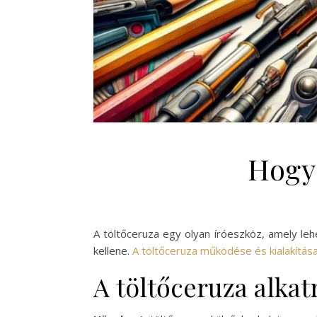
Hogy
A töltőceruza egy olyan íróeszköz, amely lehe
kellene.
A töltőceruza működése és kialakítás
A töltőceruza alkat