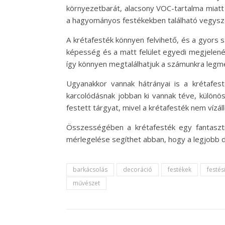
környezetbarát, alacsony VOC-tartalma miatt
a hagyományos festékekben található vegysz
A krétafesték könnyen felvihető, és a gyors s
képesség és a matt felület egyedi megjelenést
így könnyen megtalálhatjuk a számunkra legme
Ugyanakkor vannak hátrányai is a krétafest
karcolódásnak jobban ki vannak téve, különöse
festett tárgyat, mivel a krétafesték nem vízáll
Összességében a krétafesték egy fantasztik
mérlegelése segíthet abban, hogy a legjobb 
barkácsolás
decoráció
festékek
festés
művészet