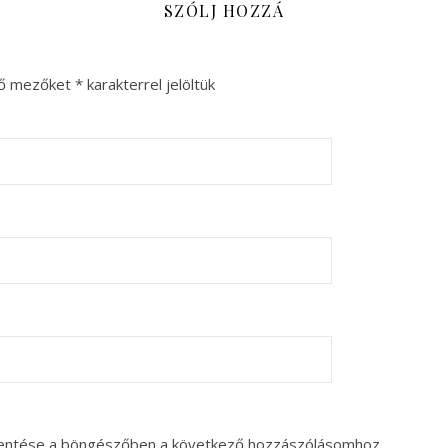
SZÓLJ HOZZÁ
ző mezőket
*
karakterrel jelöltük
entése a böngészőben a következő hozzászólásomhoz.