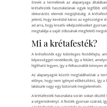
Ennek a terméknek az alapanyaga általában
krétafesték használatának egyik legfőbb elő
dekorációs elemek megújításáig. A krétafest
jelenti, hogy kevésbé káros az egészségre és
ad arra, hogy kreatív elképzeléseiket gyorsan
megtalálja a saját stílusának megfelelő megol
Mi a krétafesték?
A krétafesték egy különleges festékfajta, am
képességgel rendelkezik, így a felület, amelyre
hígítható legyen, így a felhasználók könnyen d
Az alapanyagok között megtalálhatóak a term
előnye, hogy nem igényel előkészítést, így a f
lakásunk vagy egy bútorunk megjelenésén.
A krétafesték használata során sokan díszítő
a végeredményt. A festék gyorsan szárad, íg