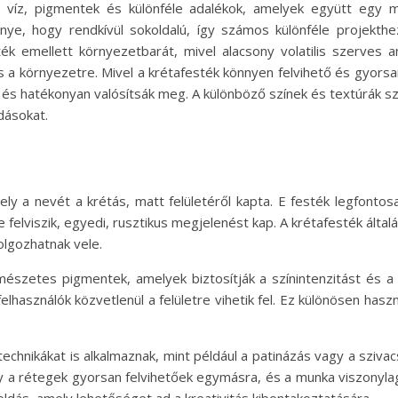
 víz, pigmentek és különféle adalékok, amelyek együtt egy m
nye, hogy rendkívül sokoldalú, így számos különféle projekth
ék emellett környezetbarát, mivel alacsony volatilis szerves 
 a környezetre. Mivel a krétafesték könnyen felvihető és gyors
 és hatékonyan valósítsák meg. A különböző színek és textúrák s
dásokat.
ely a nevét a krétás, matt felületéről kapta. E festék legfonto
 felviszik, egyedi, rusztikus megjelenést kap. A krétafesték általá
olgozhatnak vele.
észetes pigmentek, amelyek biztosítják a színintenzitást és a
elhasználók közvetlenül a felületre vihetik fel. Ez különösen has
 technikákat is alkalmaznak, mint például a patinázás vagy a szi
y a rétegek gyorsan felvihetőek egymásra, és a munka viszonyla