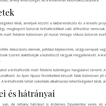
ldás, amely lehetőséget ad a kreativitás kibontakoztatására.
etek
őségeket kínál, amelyek között a lakberendezés és a kreatív pro
régi, megkopott bútorok krétafestékkel való átfestése nemcsak
sték matt felülete különösen jól mutat Vintage stílusú bútorok e
lönféle dekorációs elemek, például képkeretek, virágcserepek vag
léseik szerint alakíthatják a különböző tárgyak megjelenését. A kr
.
, ahol a krétafesték matt felülete különleges hangulatot teremt. A
ználható. Az ilyen típusú festékekkel készült falak különösen jól
 krétafesték tehát sokoldalú alkalmazási lehetőségeket kínál, am
ei és hátrányai
e van, de néhány hátrányt is érdemes figyelembe venni. Az e