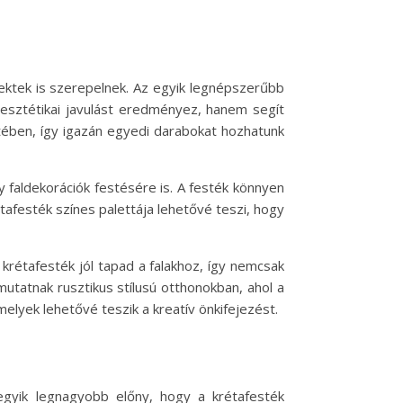
jektek is szerepelnek. Az egyik legnépszerűbb
 esztétikai javulást eredményez, hanem segít
setében, így igazán egyedi darabokat hozhatunk
y faldekorációk festésére is. A festék könnyen
étafesték színes palettája lehetővé teszi, hogy
 krétafesték jól tapad a falakhoz, így nemcsak
 mutatnak rusztikus stílusú otthonokban, ahol a
elyek lehetővé teszik a kreatív önkifejezést.
gyik legnagyobb előny, hogy a krétafesték