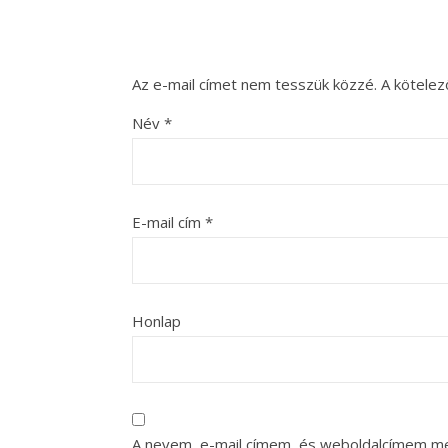
Az e-mail címet nem tesszük közzé.
A kötele
Név
*
E-mail cím
*
Honlap
A nevem, e-mail címem, és weboldalcímem m