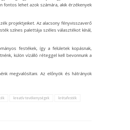
n fontos lehet azok számára, akik érzékenyek
zzék projektjeiket. Az alacsony fényvisszaverő
ték színes palettája széles választékot kínál,
ományos festékek, így a felületek kopásnak,
tnénk, külön vízálló réteggel kell bevonnunk a
nénk megvalósítani. Az előnyök és hátrányok
ték
kreatív tevékenységek
krétafesték