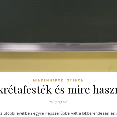
,
MINDENNAPOK
OTTHON
krétafesték és mire has
2025.03.06.
az utóbbi években egyre népszerűbbé vált a lakberendezés és 