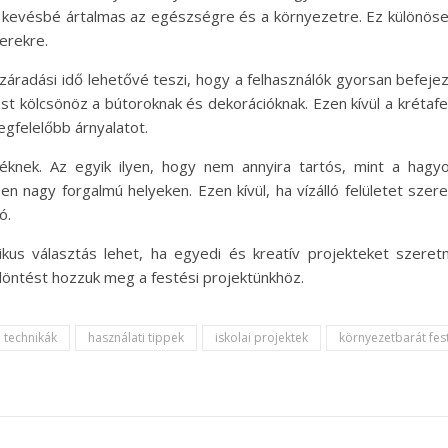
 kevésbé ártalmas az egészségre és a környezetre. Ez különöse
erekre.
záradási idő lehetővé teszi, hogy a felhasználók gyorsan befeje
 kölcsönöz a bútoroknak és dekorációknak. Ezen kívül a krétafes
gfelelőbb árnyalatot.
éknek. Az egyik ilyen, hogy nem annyira tartós, mint a hagy
n nagy forgalmú helyeken. Ezen kívül, ha vízálló felületet szere
ó.
us választás lehet, ha egyedi és kreatív projekteket szeret
döntést hozzuk meg a festési projektünkhöz.
i technikák
használati tippek
iskolai projektek
környezetbarát fes