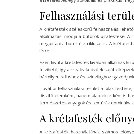
a krétafesték egy sokoldalú és praktikus mego
Felhasználási terül
A krétafesték széleskörű felhasználási lehet
alkalmazási módja a bútorok újrafestése. A 
megújítani a bútor életciklusát is. A krétafe
létre.
Ezen kívül a krétafesték kiválóan alkalmas kü
felvihető, így a kreatív kedvűek saját elképze
bármilyen stílushoz és színvilághoz igazodjunk
További felhasználási terület a falak festése
díszítő elemként, hanem alapfelületként is has
természetes anyagok és textúrák dominálnak. A
A krétafesték előny
A krétafesték használatának számos előny