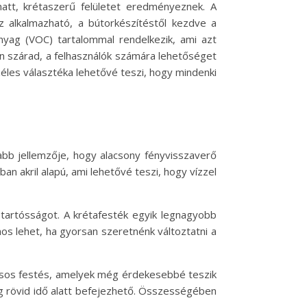
att, krétaszerű felületet eredményeznek. A
ez alkalmazható, a bútorkészítéstől kezdve a
anyag (VOC) tartalommal rendelkezik, ami azt
an szárad, a felhasználók számára lehetőséget
zéles választéka lehetővé teszi, hogy mindenki
sabb jellemzője, hogy alacsony fényvisszaverő
ban akril alapú, ami lehetővé teszi, hogy vízzel
 tartósságot. A krétafesték egyik legnagyobb
znos lehet, ha gyorsan szeretnénk változtatni a
vacsos festés, amelyek még érdekesebbé teszik
g rövid idő alatt befejezhető. Összességében