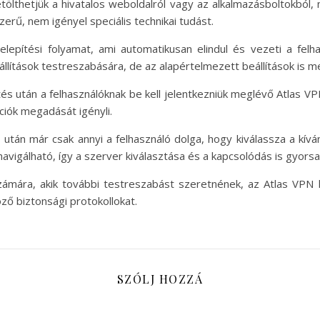
etölthetjük a hivatalos weboldalról vagy az alkalmazásboltokból,
erű, nem igényel speciális technikai tudást.
telepítési folyamat, ami automatikusan elindul és vezeti a fel
llítások testreszabására, de az alapértelmezett beállítások is m
tés után a felhasználóknak be kell jelentkezniük meglévő Atlas VPN 
ciók megadását igényli.
s után már csak annyi a felhasználó dolga, hogy kiválassza a kív
n navigálható, így a szerver kiválasztása és a kapcsolódás is gy
zámára, akik további testreszabást szeretnének, az Atlas VPN k
ző biztonsági protokollokat.
SZÓLJ HOZZÁ