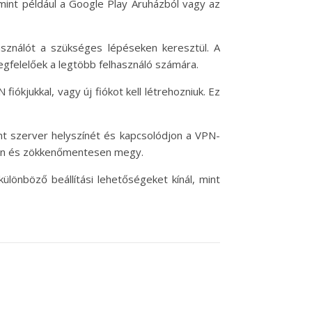
 mint például a Google Play Áruházból vagy az
használót a szükséges lépéseken keresztül. A
egfelelőek a legtöbb felhasználó számára.
fiókjukkal, vagy új fiókot kell létrehozniuk. Ez
ánt szerver helyszínét és kapcsolódjon a VPN-
orsan és zökkenőmentesen megy.
ülönböző beállítási lehetőségeket kínál, mint