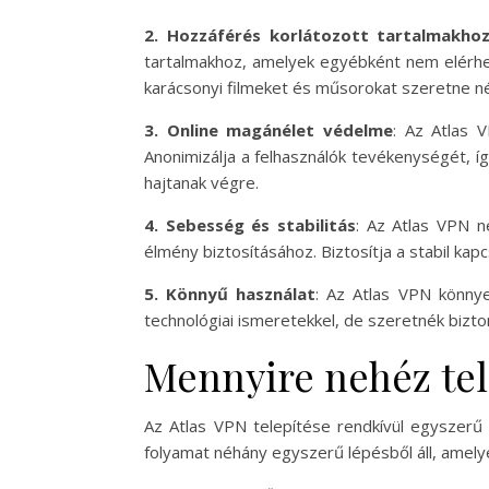
2. Hozzáférés korlátozott tartalmakho
tartalmakhoz, amelyek egyébként nem elérhet
karácsonyi filmeket és műsorokat szeretne né
3. Online magánélet védelme
: Az Atlas 
Anonimizálja a felhasználók tevékenységét, í
hajtanak végre.
4. Sebesség és stabilitás
: Az Atlas VPN n
élmény biztosításához. Biztosítja a stabil ka
5. Könnyű használat
: Az Atlas VPN könny
technológiai ismeretekkel, de szeretnék bizto
Mennyire nehéz tel
Az Atlas VPN telepítése rendkívül egyszerű 
folyamat néhány egyszerű lépésből áll, amelye