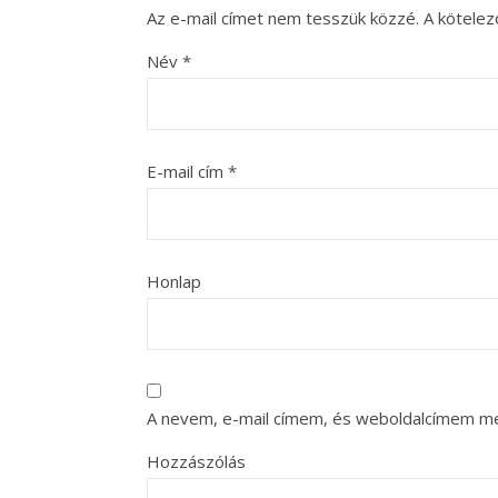
Az e-mail címet nem tesszük közzé.
A kötele
Név
*
E-mail cím
*
Honlap
A nevem, e-mail címem, és weboldalcímem m
Hozzászólás