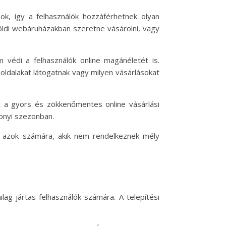
sok, így a felhasználók hozzáférhetnek olyan
öldi webáruházakban szeretne vásárolni, vagy
 védi a felhasználók online magánéletét is.
oldalakat látogatnak vagy milyen vásárlásokat
t a gyors és zökkenőmentes online vásárlási
sonyi szezonban.
t azok számára, akik nem rendelkeznek mély
ag jártas felhasználók számára. A telepítési