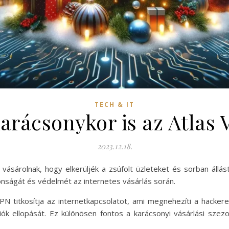
TECH & IT
arácsonykor is az Atlas 
2023.12.18.
vásárolnak, hogy elkerüljék a zsúfolt üzleteket és sorban állás
tonságát és védelmét az internetes vásárlás során.
VPN titkosítja az internetkapcsolatot, ami megnehezíti a hacke
k ellopását. Ez különösen fontos a karácsonyi vásárlási szezo