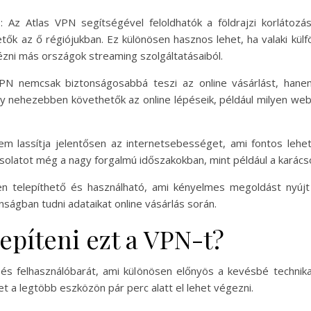
z
: Az Atlas VPN segítségével feloldhatók a földrajzi korlátozá
ők az ő régiójukban. Ez különösen hasznos lehet, ha valaki külf
zni más országok streaming szolgáltatásaiból.
VPN nemcsak biztonságosabbá teszi az online vásárlást, hanem
gy nehezebben követhetők az online lépéseik, például milyen web
em lassítja jelentősen az internetsebességet, ami fontos lehe
pcsolatot még a nagy forgalmú időszakokban, mint például a karác
en telepíthető és használható, ami kényelmes megoldást nyúj
nságban tudni adataikat online vásárlás során.
epíteni ezt a VPN-t?
és felhasználóbarát, ami különösen előnyös a kevésbé technikail
t a legtöbb eszközön pár perc alatt el lehet végezni.