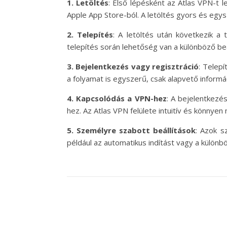
1. Letöltés
: Első lépésként az Atlas VPN-t l
Apple App Store-ból. A letöltés gyors és egysz
2. Telepítés
: A letöltés után következik a 
telepítés során lehetőség van a különböző beá
3. Bejelentkezés vagy regisztráció
: Telepí
a folyamat is egyszerű, csak alapvető informá
4. Kapcsolódás a VPN-hez
: A bejelentkezé
hez. Az Atlas VPN felülete intuitív és könnye
5. Személyre szabott beállítások
: Azok s
például az automatikus indítást vagy a különbö