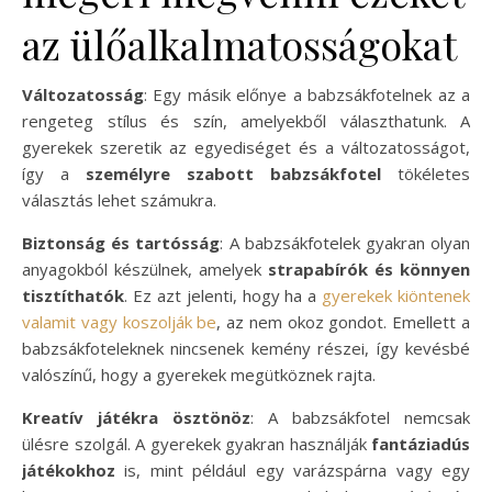
az ülőalkalmatosságokat
Változatosság
: Egy másik előnye a babzsákfotelnek az a
rengeteg stílus és szín, amelyekből választhatunk. A
gyerekek szeretik az egyediséget és a változatosságot,
így a
személyre szabott babzsákfotel
tökéletes
választás lehet számukra.
Biztonság és tartósság
: A babzsákfotelek gyakran olyan
anyagokból készülnek, amelyek
strapabírók és könnyen
tisztíthatók
. Ez azt jelenti, hogy ha a
gyerekek kiöntenek
valamit vagy koszolják be
, az nem okoz gondot. Emellett a
babzsákfoteleknek nincsenek kemény részei, így kevésbé
valószínű, hogy a gyerekek megütköznek rajta.
Kreatív játékra ösztönöz
: A babzsákfotel nemcsak
ülésre szolgál. A gyerekek gyakran használják
fantáziadús
játékokhoz
is, mint például egy varázspárna vagy egy