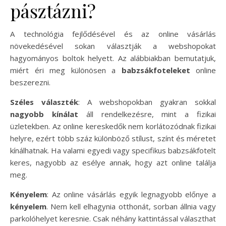
pásztázni?
A technológia fejlődésével és az online vásárlás
növekedésével sokan választják a webshopokat
hagyományos boltok helyett. Az alábbiakban bemutatjuk,
miért éri meg különösen a
babzsákfoteleket
online
beszerezni.
Széles választék
: A webshopokban gyakran sokkal
nagyobb kínálat
áll rendelkezésre, mint a fizikai
üzletekben. Az online kereskedők nem korlátozódnak fizikai
helyre, ezért több száz különböző stílust, színt és méretet
kínálhatnak. Ha valami egyedi vagy specifikus babzsákfotelt
keres, nagyobb az esélye annak, hogy azt online találja
meg.
Kényelem
: Az online vásárlás egyik legnagyobb előnye a
kényelem
. Nem kell elhagynia otthonát, sorban állnia vagy
parkolóhelyet keresnie. Csak néhány kattintással választhat