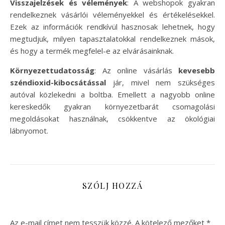
Visszajelzések és vélemények
: A webshopok gyakran
rendelkeznek vásárlói véleményekkel és értékelésekkel.
Ezek az információk rendkívül hasznosak lehetnek, hogy
megtudjuk, milyen tapasztalatokkal rendelkeznek mások,
és hogy a termék megfelel-e az elvárásainknak.
Környezettudatosság
: Az online vásárlás
kevesebb
széndioxid-kibocsátással
jár, mivel nem szükséges
autóval közlekedni a boltba. Emellett a nagyobb online
kereskedők gyakran környezetbarát csomagolási
megoldásokat használnak, csökkentve az ökológiai
lábnyomot.
SZÓLJ HOZZÁ
Az e-mail címet nem tesszük közzé.
A kötelező mezőket
*