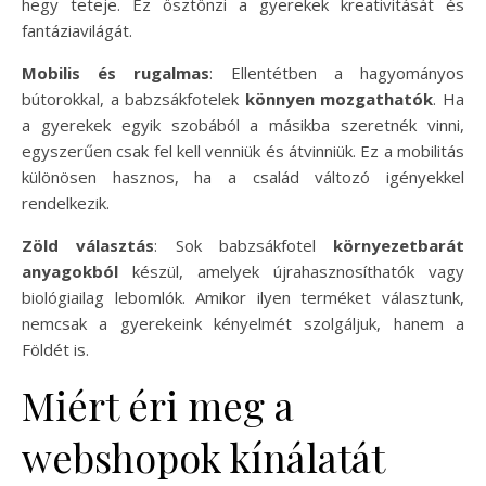
hegy teteje. Ez ösztönzi a gyerekek kreativitását és
fantáziavilágát.
Mobilis és rugalmas
: Ellentétben a hagyományos
bútorokkal, a babzsákfotelek
könnyen mozgathatók
. Ha
a gyerekek egyik szobából a másikba szeretnék vinni,
egyszerűen csak fel kell venniük és átvinniük. Ez a mobilitás
különösen hasznos, ha a család változó igényekkel
rendelkezik.
Zöld választás
: Sok babzsákfotel
környezetbarát
anyagokból
készül, amelyek újrahasznosíthatók vagy
biológiailag lebomlók. Amikor ilyen terméket választunk,
nemcsak a gyerekeink kényelmét szolgáljuk, hanem a
Földét is.
Miért éri meg a
webshopok kínálatát