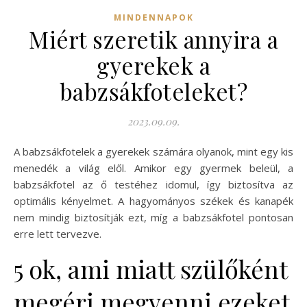
MINDENNAPOK
Miért szeretik annyira a
gyerekek a
babzsákfoteleket?
2023.09.09.
A babzsákfotelek a gyerekek számára olyanok, mint egy kis
menedék a világ elől. Amikor egy gyermek beleül, a
babzsákfotel az ő testéhez idomul, így biztosítva az
optimális kényelmet. A hagyományos székek és kanapék
nem mindig biztosítják ezt, míg a babzsákfotel pontosan
erre lett tervezve.
5 ok, ami miatt szülőként
megéri megvenni ezeket