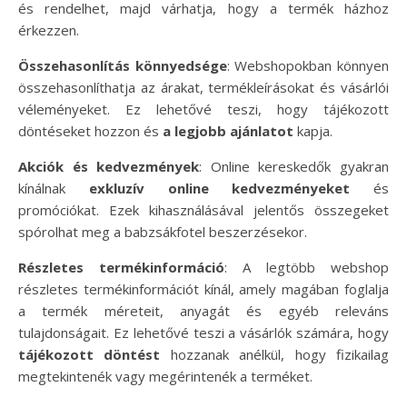
és rendelhet, majd várhatja, hogy a termék házhoz
érkezzen.
Összehasonlítás könnyedsége
: Webshopokban könnyen
összehasonlíthatja az árakat, termékleírásokat és vásárlói
véleményeket. Ez lehetővé teszi, hogy tájékozott
döntéseket hozzon és
a legjobb ajánlatot
kapja.
Akciók és kedvezmények
: Online kereskedők gyakran
kínálnak
exkluzív online kedvezményeket
és
promóciókat. Ezek kihasználásával jelentős összegeket
spórolhat meg a babzsákfotel beszerzésekor.
Részletes termékinformáció
: A legtöbb webshop
részletes termékinformációt kínál, amely magában foglalja
a termék méreteit, anyagát és egyéb releváns
tulajdonságait. Ez lehetővé teszi a vásárlók számára, hogy
tájékozott döntést
hozzanak anélkül, hogy fizikailag
megtekintenék vagy megérintenék a terméket.