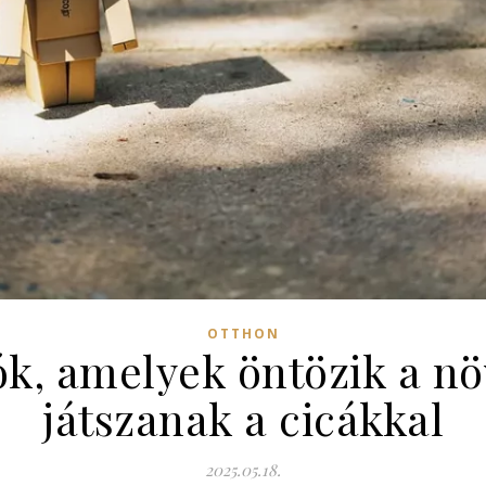
OTTHON
k, amelyek öntözik a n
játszanak a cicákkal
2025.05.18.