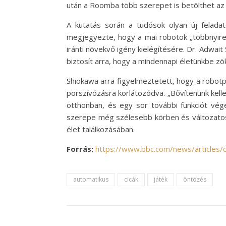
után a Roomba több szerepet is betölthet az
A kutatás során a tudósok olyan új feladato
megjegyezte, hogy a mai robotok „többnyire 
iránti növekvő igény kielégítésére. Dr. Adwai
biztosít arra, hogy a mindennapi életünkbe z
Shiokawa arra figyelmeztetett, hogy a robotp
porszívózásra korlátozódva. „Bővítenünk kelle
otthonban, és egy sor további funkciót vég
szerepe még szélesebb körben és változatosa
élet találkozásában.
Forrás:
https://www.bbc.com/news/articles/
automatikus
cicák
játék
öntözés