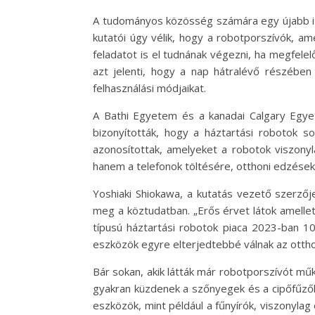
A tudományos közösség számára egy újabb iz
kutatói úgy vélik, hogy a robotporszívók, a
feladatot is el tudnának végezni, ha megfele
azt jelenti, hogy a nap hátralévő részében 
felhasználási módjaikat.
A Bathi Egyetem és a kanadai Calgary Egyet
bizonyították, hogy a háztartási robotok s
azonosítottak, amelyeket a robotok viszony
hanem a telefonok töltésére, otthoni edzések 
Yoshiaki Shiokawa, a kutatás vezető szerzőj
meg a köztudatban. „Erős érvet látok amellet
típusú háztartási robotok piaca 2023-ban 10,3
eszközök egyre elterjedtebbé válnak az otth
Bár sokan, akik látták már robotporszívót műk
gyakran küzdenek a szőnyegek és a cipőfűzők 
eszközök, mint például a fűnyírók, viszonyla