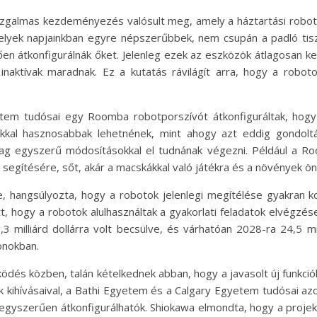
galmas kezdeményezés valósult meg, amely a háztartási roboto
melyek napjainkban egyre népszerűbbek, nem csupán a padló tis
lően átkonfigurálnák őket. Jelenleg ezek az eszközök átlagosan
inaktívak maradnak. Ez a kutatás rávilágít arra, hogy a robo
em tudósai egy Roomba robotporszívót átkonfiguráltak, hogy 
okkal hasznosabbak lehetnének, mint ahogy azt eddig gondolt
lag egyszerű módosításokkal el tudnának végezni. Például a 
segítésére, sőt, akár a macskákkal való játékra és a növények ön
e, hangsúlyozta, hogy a robotok jelenlegi megítélése gyakran ko
t, hogy a robotok alulhasználtak a gyakorlati feladatok elvégzé
 milliárd dollárra volt becsülve, és várhatóan 2028-ra 24,5 mil
onokban.
ödés közben, talán kételkednek abban, hogy a javasolt új funkció
kihívásaival, a Bathi Egyetem és a Calgary Egyetem tudósai azon
g egyszerűen átkonfigurálhatók. Shiokawa elmondta, hogy a projek