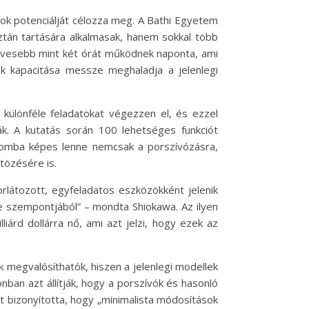
k potenciálját célozza meg. A Bathi Egyetem
ztán tartására alkalmasak, hanem sokkal több
 kevesebb mint két órát működnek naponta, ami
tok kapacitása messze meghaladja a jelenlegi
különféle feladatokat végezzen el, és ezzel
ák. A kutatás során 100 lehetséges funkciót
Roomba képes lenne nemcsak a porszívózásra,
tözésére is.
rlátozott, egyfeladatos eszközökként jelenik
se szempontjából” – mondta Shiokawa. Az ilyen
liárd dollárra nő, ami azt jelzi, hogy ezek az
k megvalósíthatók, hiszen a jelenlegi modellek
ban azt állítják, hogy a porszívók és hasonló
t bizonyította, hogy „minimalista módosítások