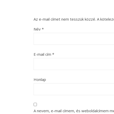
Az e-mail címet nem tesszük közzé.
A kötele
Név
*
E-mail cím
*
Honlap
A nevem, e-mail címem, és weboldalcímem m