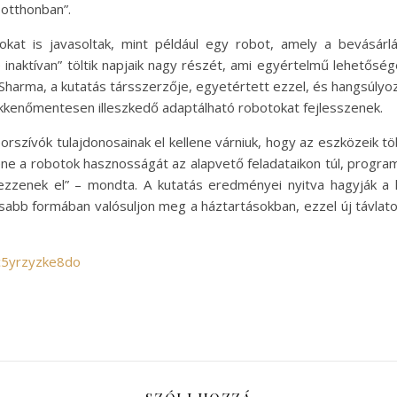
 otthonban”.
kat is javasoltak, mint például egy robot, amely a bevásárlá
inaktívan” töltik napjaik nagy részét, ami egyértelmű lehetőség
t Sharma, a kutatás társszerzője, egyetértett ezzel, és hangsúlyoz
ökkenőmentesen illeszkedő adaptálható robotokat fejlesszenek.
orszívók tulajdonosainak el kellene várniuk, hogy az eszközeik 
ne a robotok hasznosságát az alapvető feladataikon túl, programo
ezzenek el” – mondta. A kutatás eredményei nyitva hagyják a
bb formában valósuljon meg a háztartásokban, ezzel új távlato
c5yrzyzke8do