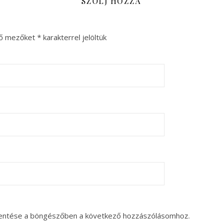
SZÓLJ HOZZÁ
ző mezőket
*
karakterrel jelöltük
entése a böngészőben a következő hozzászólásomhoz.