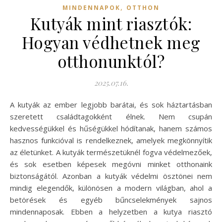
,
MINDENNAPOK
OTTHON
Kutyák mint riasztók:
Hogyan védhetnek meg
otthonunktól?
2025.07.16.
A kutyák az ember legjobb barátai, és sok háztartásban
szeretett családtagokként élnek. Nem csupán
kedvességükkel és hűségükkel hódítanak, hanem számos
hasznos funkcióval is rendelkeznek, amelyek megkönnyítik
az életünket. A kutyák természetüknél fogva védelmezőek,
és sok esetben képesek megóvni minket otthonaink
biztonságától. Azonban a kutyák védelmi ösztönei nem
mindig elegendők, különösen a modern világban, ahol a
betörések és egyéb bűncselekmények sajnos
mindennaposak. Ebben a helyzetben a kutya riasztó