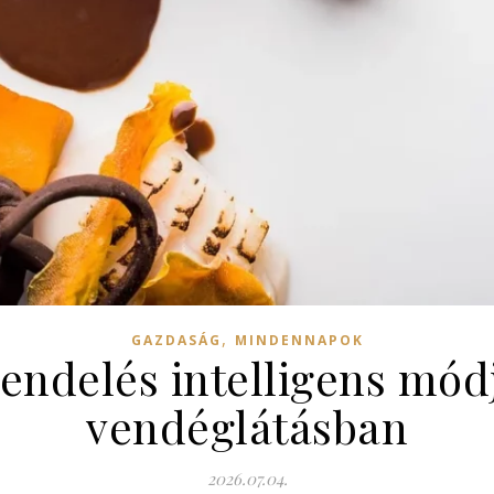
,
GAZDASÁG
MINDENNAPOK
rendelés intelligens mó
vendéglátásban
2026.07.04.