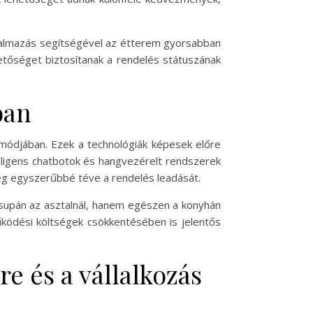
kalmazás segítségével az étterem gyorsabban
etőséget biztosítanak a rendelés státuszának
ban
s módjában. Ezek a technológiák képesek előre
telligens chatbotok és hangvezérelt rendszerek
ég egyszerűbbé téve a rendelés leadását.
 csupán az asztalnál, hanem egészen a konyhán
működési költségek csökkentésében is jelentős
e és a vállalkozás