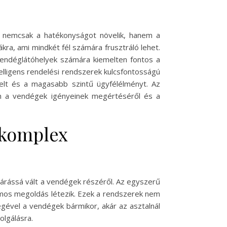
k nemcsak a hatékonyságot növelik, hanem a
ra, ami mindkét fél számára frusztráló lehet.
vendéglátóhelyek számára kiemelten fontos a
elligens rendelési rendszerek kulcsfontosságú
elt és a magasabb szintű ügyfélélményt. Az
em a vendégek igényeinek megértéséről és a
a komplex
várássá vált a vendégek részéről. Az egyszerű
számos megoldás létezik. Ezek a rendszerek nem
ségével a vendégek bármikor, akár az asztalnál
olgálásra.