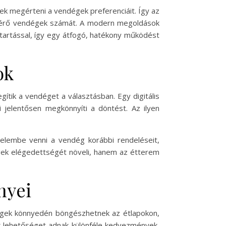
nek megérteni a vendégek preferenciáit. Így az
zatérő vendégek számát. A modern megoldások
ntartással, így egy átfogó, hatékony működést
ok
gítik a vendéget a választásban. Egy digitális
mi jelentősen megkönnyíti a döntést. Az ilyen
gyelembe venni a vendég korábbi rendeléseit,
égek elégedettségét növeli, hanem az étterem
nyei
égek könnyedén böngészhetnek az étlapokon,
ok lehetőséget adnak különféle kedvezmények,