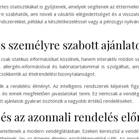
etes statisztikákat is gyűjtenek, amelyek segítenek az éttermek
yre szabhatók, ami növeli a vásárlói elégedettséget és a viss
ndszerekkel, például a készletkezeléssel vagy a pénzügyi nyilvá
és személyre szabott ajánlat
csak statikus információkat közölnek, hanem interaktív módon se
l, allergén-információval és kalóriatartalommal is szolgálhat, a
sökkentik az ételrendelési bizonytalanságot.
ik a rendelési élményt. Az intelligens rendszerek képesek fi
tát, és ennek megfelelően javaslatokat tenni. Ez nemcsak a vend
ott ajánlatok gyakran ösztönzik a nagyobb értékű rendeléseket.
és az azonnali rendelés elő
hetetlenek a modern vendéglátásban. Ezeken keresztül a vend
izethetnek, így az éttermi élmény gördülékenyebbé válik. Az app