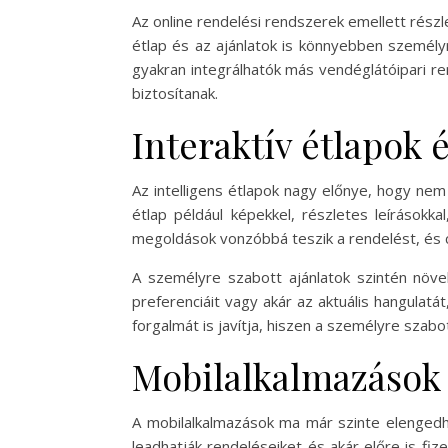
Az online rendelési rendszerek emellett részl
étlap és az ajánlatok is könnyebben személ
gyakran integrálhatók más vendéglátóipari re
biztosítanak.
Interaktív étlapok 
Az intelligens étlapok nagy előnye, hogy nem 
étlap például képekkel, részletes leírásokka
megoldások vonzóbbá teszik a rendelést, és c
A személyre szabott ajánlatok szintén növel
preferenciáit vagy akár az aktuális hangula
forgalmát is javítja, hiszen a személyre szab
Mobilalkalmazások 
A mobilalkalmazások ma már szinte elenged
leadhatják rendeléseiket és akár előre is f