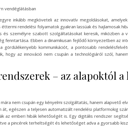
ern vendéglátásban
s egyre inkább megköveteli az innovatív megoldásokat, amelye
ttermi rendelési folyamatok gyakran lassúak és hajlamosak hibák
s és személyre szabott szolgáltatásokat keresik, miközben a 
g fenntartása. Ebben a dinamikusan fejlődő környezetben az int
k a gördülékenyebb kommunikációt, a pontosabb rendelésfelvét
ik, hogy az innováció nem csupán a technológiáról szól, han
 rendszerek – az alapoktól 
ása mára nem csupán egy kényelmi szolgáltatás, hanem alapvető el
kon át, egészen a teljesen automatizált rendelési platformokig 
ák az emberi hibák lehetőségét is. Egy digitális rendszer segít
ntve a pincérek terheltségét és lehetőséget adva a gyorsabb kisz