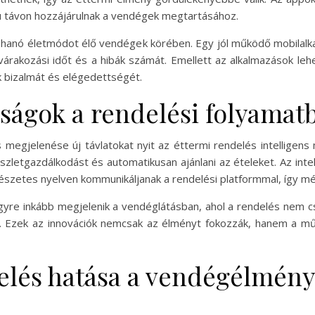
 távon hozzájárulnak a vendégek megtartásához.
rohanó életmódot élő vendégek körében. Egy jól működő mobilal
árakozási időt és a hibák számát. Emellett az alkalmazások leh
k bizalmát és elégedettségét.
ságok a rendelési folyamat
s megjelenése új távlatokat nyit az éttermi rendelés intelligen
készletgazdálkodást és automatikusan ajánlani az ételeket. Az in
észetes nyelven kommunikáljanak a rendelési platformmal, így m
 egyre inkább megjelenik a vendéglátásban, ahol a rendelés nem
zált. Ezek az innovációk nemcsak az élményt fokozzák, hanem a 
elés hatása a vendégélményr