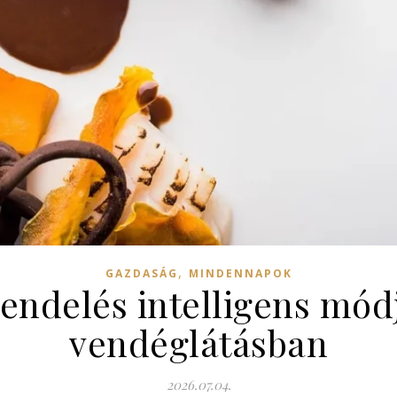
,
GAZDASÁG
MINDENNAPOK
rendelés intelligens mó
vendéglátásban
2026.07.04.