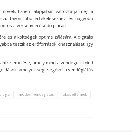
 növeli, hanem alapjaiban változtatja meg a
sszú távon jobb értékelésekhez és nagyobb
 fontos a verseny erősödő piacán.
e és a költségek optimalizálására. A digitális
bbá teszik az erőforrások kihasználását. Így
szintre emelése, amely mind a vendégek, mind
goldások, amelyek segítségével a vendéglátás
ológia
modern vendéglátás
okos éttermek