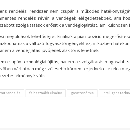
igens rendelési rendszer nem csupán a működés hatékonyságát
amentes rendelés révén a vendégek elégedettebbek, ami ho
abott szolgáltatások erősítik a vendéglojalitást, ami különösen
ési megoldások lehetőséget kínálnak a piaci pozíció megerősítésér
azkodhatnak a változó fogyasztói igényekhez, miközben hatékonya
em a vendéglátás jövőjének alakítói is lehetnek.
 nem csupán technológiai újítás, hanem a szolgáltatás magasabb 
övőben várhatóan még szélesebb körben terjednek el ezek a me
ezetes élménnyé válik.
rmi rendelés
felhasználói élmény
gasztronómia
intelligens techn