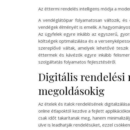
Az éttermi rendelés intelligens módja a mod
A vendéglátóipar folyamatosan változik, é
vendégek élményét is emelik. A hagyományos é
Az ügyfelek egyre inkább az egyszerű, gyor
költségek optimalizálása és a versenyképessé
szereplővé váltak, amelyek lehetővé teszi
éttermek és kávézók egyre inkább felismer
szolgáltatás folyamatos fejlesztéséről.
Digitális rendelési
megoldásokig
Az ételek és italok rendelésének digitalizál
online étlapoktól kezdve a fejlett applikáció
csak időt takarítanak meg, hanem minimalizálj
ülve is leadhatják rendelésüket, ezzel csökke