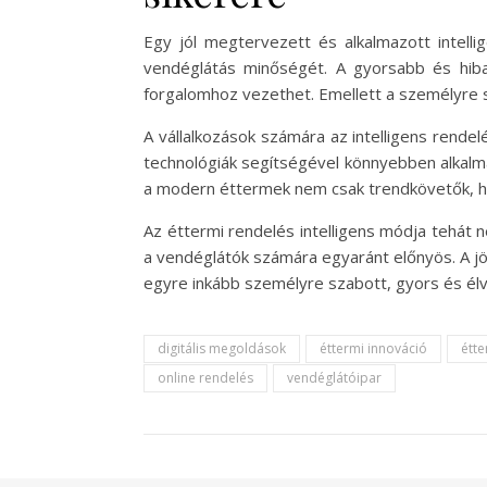
Egy jól megtervezett és alkalmazott intell
vendéglátás minőségét. A gyorsabb és hib
forgalomhoz vezethet. Emellett a személyre sz
A vállalkozások számára az intelligens rendel
technológiák segítségével könnyebben alkalm
a modern éttermek nem csak trendkövetők, han
Az éttermi rendelés intelligens módja tehát
a vendéglátók számára egyaránt előnyös. A j
egyre inkább személyre szabott, gyors és élv
digitális megoldások
éttermi innováció
étte
online rendelés
vendéglátóipar