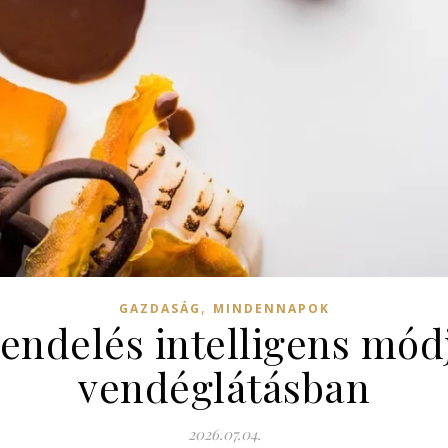
,
GAZDASÁG
MINDENNAPOK
rendelés intelligens mó
vendéglátásban
2026.07.04.