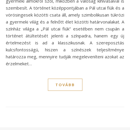
gyermeki álmokról szól, miközben a valóság kihívásaival is
szembesít. A történet középpontjában a Pál utcai fiúk és a
vörösingesek közötti csata áll, amely szimbolikusan tükrözi
a gyermeki világ és a felnőtt élet közötti határvonalakat. A
színház világa a „Pál utcai fiúk” esetében nem csupán a
történet átültetését jelenti a színpadra, hanem egy új
értelmezést is ad a klasszikusnak. A szereposztás
kulcsfontosságú, hiszen a színészek teljesítménye
határozza meg, mennyire tudják megeleveníteni azokat az
érzelmeket…
TOVÁBB