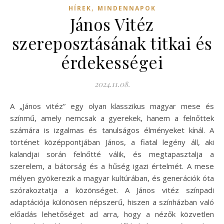
,
HÍREK
MINDENNAPOK
János Vitéz
szereposztásának titkai és
érdekességei
2024.11.08.
A „János vitéz” egy olyan klasszikus magyar mese és
színmű, amely nemcsak a gyerekek, hanem a felnőttek
számára is izgalmas és tanulságos élményeket kínál. A
történet középpontjában János, a fiatal legény áll, aki
kalandjai során felnőtté válik, és megtapasztalja a
szerelem, a bátorság és a hűség igazi értelmét. A mese
mélyen gyökerezik a magyar kultúrában, és generációk óta
szórakoztatja a közönséget. A János vitéz színpadi
adaptációja különösen népszerű, hiszen a színházban való
előadás lehetőséget ad arra, hogy a nézők közvetlen