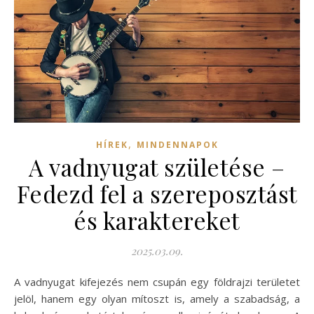
,
HÍREK
MINDENNAPOK
A vadnyugat születése –
Fedezd fel a szereposztást
és karaktereket
2025.03.09.
A vadnyugat kifejezés nem csupán egy földrajzi területet
jelöl, hanem egy olyan mítoszt is, amely a szabadság, a