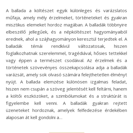
A ballada a költészet egyik különleges és varázslatos
műfaja, amely mély érzelmeket, történeteket és gyakran
misztikus elemeket hordoz magában. A balladák többnyire
elbeszélő jellegűek, és a népköltészet hagyományaiból
erednek, ahol a szájhagyományon keresztül terjedtek el. A
balladák témái rendkívül változatosak, hiszen
foglalkozhatnak szerelemmel, tragédiával, hősies tettekkel
vagy éppen a természet csodáival. Az érzelmek és a
történetek szövevényes összekapcsolása adja a balladák
varázsát, amely sok olvasó számára felejthetetlen élményt
nyújt. A ballada elemzése különösen izgalmas feladat,
hiszen nem csupán a szöveg jelentését kell feltárni, hanem
a költői eszközöket, a szimbólumokat és a struktúrát is
figyelembe kell venni. A balladák gyakran rejtett
üzeneteket hordoznak, amelyek felfedezése érdekében
alaposan át kell gondolni a…