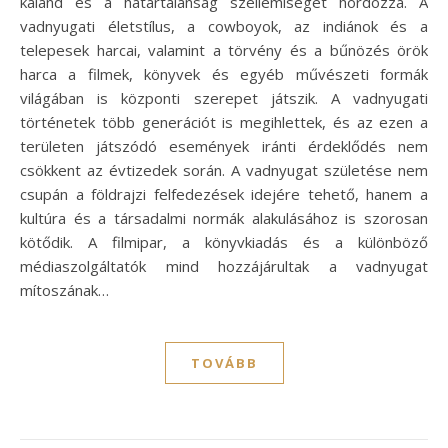
kaland és a határtalanság szellemiségét hordozza. A
vadnyugati életstílus, a cowboyok, az indiánok és a
telepesek harcai, valamint a törvény és a bűnözés örök
harca a filmek, könyvek és egyéb művészeti formák
világában is központi szerepet játszik. A vadnyugati
történetek több generációt is megihlettek, és az ezen a
területen játszódó események iránti érdeklődés nem
csökkent az évtizedek során. A vadnyugat születése nem
csupán a földrajzi felfedezések idejére tehető, hanem a
kultúra és a társadalmi normák alakulásához is szorosan
kötődik. A filmipar, a könyvkiadás és a különböző
médiaszolgáltatók mind hozzájárultak a vadnyugat
mítoszának…
TOVÁBB