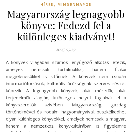
,
HÍREK
MINDENNAPOK
Magyarország legnagyobb
könyve: Fedezd fel a
különleges kiadványt!
2025.05.29.
A könyvek világában számos lenyűgöző alkotás létezik,
amelyek nemcsak tartalmukkal, hanem fizikai
megjelenésükkel is kitűnnek. A könyvek nem csupán
információforrások; kulturális örökségünk szerves részét
képezik. A legnagyobb könyvek, akár méretük, akár
terjedelmük alapján, különleges helyet foglalnak el a
könyvszeretők szívében. Magyarország, gazdag
történelmével és irodalmi hagyományaival, büszkélkedhet
olyan különleges könyvekkel, amelyek nemcsak a magyar,
hanem a nemzetközi könyvkultúrában is figyelemre