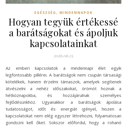
,
EGÉSZSÉG
MINDENNAPOK
Hogyan tegyük értékessé
a barátságokat és ápoljuk
kapcsolatainkat
2026.06.15.
Az emberi kapcsolatok a mindennapi élet egyik
legfontosabb pillérei. A barátságok nem csupán társasági
kötelékek, hanem érzelmi támaszok, amelyek segítenek
átvészelni a nehéz időszakokat, örömöt hoznak a
hétköznapokba, és hozzájárulnak személyes
fejlődésünkhöz. Ugyanakkor a barátságok ápolása
tudatosságot, időt és energiát igényel, hiszen a
kapcsolatokat nem elég egyszer létrehozni, folyamatosan
gondozni kell őket. Sokszor előfordul, hogy a rohanó