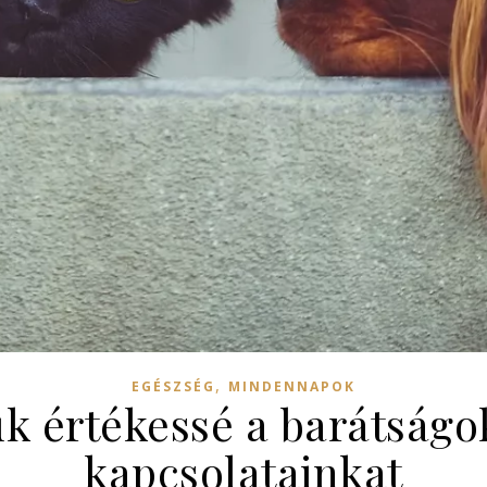
,
EGÉSZSÉG
MINDENNAPOK
k értékessé a barátságok
kapcsolatainkat