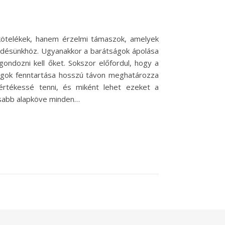
 kötelékek, hanem érzelmi támaszok, amelyek
lődésünkhöz. Ugyanakkor a barátságok ápolása
ondozni kell őket. Sokszor előfordul, hogy a
ságok fenntartása hosszú távon meghatározza
értékessé tenni, és miként lehet ezeket a
osabb alapköve minden…