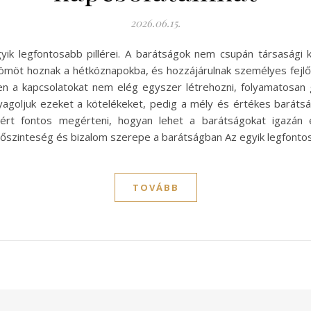
2026.06.15.
yik legfontosabb pillérei. A barátságok nem csupán társasági
römöt hoznak a hétköznapokba, és hozzájárulnak személyes fej
zen a kapcsolatokat nem elég egyszer létrehozni, folyamatosan g
yagoljuk ezeket a kötelékeket, pedig a mély és értékes barát
Ezért fontos megérteni, hogyan lehet a barátságokat igazán 
 őszinteség és bizalom szerepe a barátságban Az egyik legfont
TOVÁBB