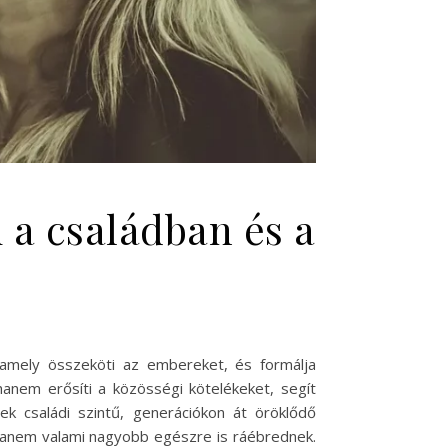
a családban és a
mely összeköti az embereket, és formálja
anem erősíti a közösségi kötelékeket, segít
k családi szintű, generációkon át öröklődő
anem valami nagyobb egészre is ráébrednek.