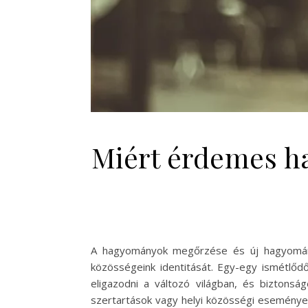
Miért érdemes h
A hagyományok megőrzése és új hagyomány
közösségeink identitását. Egy-egy ismétlőd
eligazodni a változó világban, és biztons
szertartások vagy helyi közösségi esemény