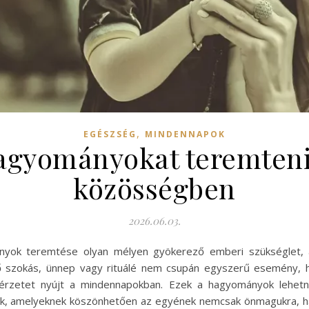
,
EGÉSZSÉG
MINDENNAPOK
agyományokat teremteni 
közösségben
2026.06.03.
ok teremtése olyan mélyen gyökerező emberi szükséglet, a
ő szokás, ünnep vagy rituálé nem csupán egyszerű esemény, h
ágérzetet nyújt a mindennapokban. Ezek a hagyományok lehetne
ek, amelyeknek köszönhetően az egyének nemcsak önmagukra, h