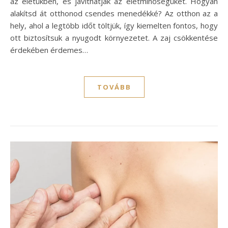
az életükben, és javíthatják az életminőségüket. Hogyan
alakítsd át otthonod csendes menedékké? Az otthon az a
hely, ahol a legtöbb időt töltjük, így kiemelten fontos, hogy
ott biztosítsuk a nyugodt környezetet. A zaj csökkentése
érdekében érdemes…
TOVÁBB