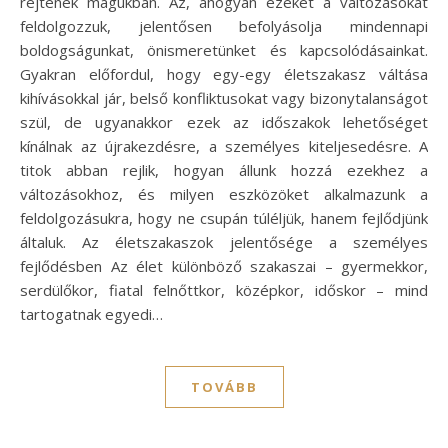
rejtenek magukban. Az, ahogyan ezeket a változásokat
feldolgozzuk, jelentősen befolyásolja mindennapi
boldogságunkat, önismeretünket és kapcsolódásainkat.
Gyakran előfordul, hogy egy-egy életszakasz váltása
kihívásokkal jár, belső konfliktusokat vagy bizonytalanságot
szül, de ugyanakkor ezek az időszakok lehetőséget
kínálnak az újrakezdésre, a személyes kiteljesedésre. A
titok abban rejlik, hogyan állunk hozzá ezekhez a
változásokhoz, és milyen eszközöket alkalmazunk a
feldolgozásukra, hogy ne csupán túléljük, hanem fejlődjünk
általuk. Az életszakaszok jelentősége a személyes
fejlődésben Az élet különböző szakaszai – gyermekkor,
serdülőkor, fiatal felnőttkor, középkor, időskor – mind
tartogatnak egyedi…
TOVÁBB