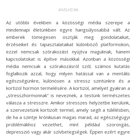
2025.07.19.
Az utóbbi években a közösségi média szerepe a
mindennapi életünkben egyre hangsúlyosabbá vált. Az
emberek tömegesen osztják meg gondolataikat,
érzéseiket és tapasztalataikat különböző platformokon,
ezzel nemcsak szórakozást nyújtva maguknak, hanem
kapcsolatokat is építve másokkal. Azonban a közösségi
média nemcsak a szórakozásról szól; számos kutatás
foglalkozik azzal, hogy milyen hatással van a mentális
egészségünkre, különösen a stressz szintünkre és a
kortizol hormon termelésére. A kortizol, amelyet gyakran a
„stresszhormonnak” is neveznek, a testünk természetes
válasza a stresszre. Amikor stresszes helyzetbe kerülünk,
a szervezetünk kortizolt termel, amely segít a túlélésben,
de ha a szintje krónikusan magas marad, az egészségügyi
problémákhoz vezethet, mint például szorongás,
depresszió vagy akár szívbetegségek. Éppen ezért egyre