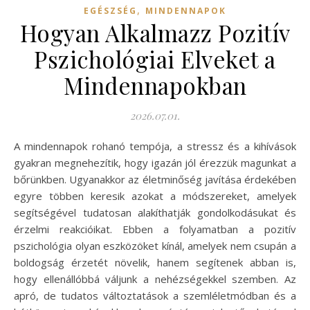
,
EGÉSZSÉG
MINDENNAPOK
Hogyan Alkalmazz Pozitív
Pszichológiai Elveket a
Mindennapokban
2026.07.01.
A mindennapok rohanó tempója, a stressz és a kihívások
gyakran megnehezítik, hogy igazán jól érezzük magunkat a
bőrünkben. Ugyanakkor az életminőség javítása érdekében
egyre többen keresik azokat a módszereket, amelyek
segítségével tudatosan alakíthatják gondolkodásukat és
érzelmi reakcióikat. Ebben a folyamatban a pozitív
pszichológia olyan eszközöket kínál, amelyek nem csupán a
boldogság érzetét növelik, hanem segítenek abban is,
hogy ellenállóbbá váljunk a nehézségekkel szemben. Az
apró, de tudatos változtatások a szemléletmódban és a