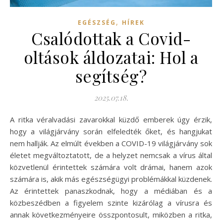
,
EGÉSZSÉG
HÍREK
Csalódottak a Covid-
oltások áldozatai: Hol a
segítség?
2025.07.18.
A ritka véralvadási zavarokkal küzdő emberek úgy érzik,
hogy a világjárvány során elfeledték őket, és hangjukat
nem hallják. Az elmúlt években a COVID-19 világjárvány sok
életet megváltoztatott, de a helyzet nemcsak a vírus által
közvetlenül érintettek számára volt drámai, hanem azok
számára is, akik más egészségügyi problémákkal küzdenek.
Az érintettek panaszkodnak, hogy a médiában és a
közbeszédben a figyelem szinte kizárólag a vírusra és
annak következményeire összpontosult, miközben a ritka,