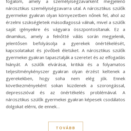
fogalom, amely a személyiségzavarként megjelenő
nárcisztikus személyiségzavarra utal. A nárcisztikus szülők
gyermekei gyakran olyan környezetben nőnek fel, ahol az
érzelmi szükségleteik másodlagossá válnak, mivel a szülők
saját igényeikre és vágyaira összpontosítanak. Ez a
dinamikus, amely a felnőtté válás során megjelenik,
jelentősen befolyásolja a gyerekek önértékelését,
kapcsolataikat és jövőbeli életüket. A nárcisztikus szülők
gyermekei gyakran tapasztalják a szeretet és az elfogadás
hiányát. A szülők elvárásai, kritikái és a folyamatos
teljesítménykényszer gyakran olyan érzést keltenek a
gyerekekben, hogy soha nem elég jók. Ennek
következményeként sokan küzdenek a szorongással,
depresszióval és az önértékelés problémáival. A
nárcisztikus szülők gyermekei gyakran képesek csodálatos
dolgokat elérni, de ennek…
TOVÁBB