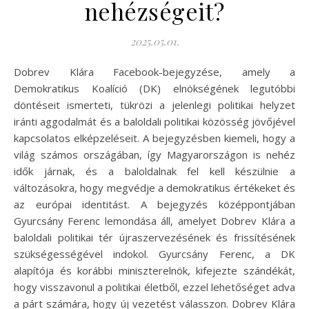
nehézségeit?
2025.05.01.
Dobrev Klára Facebook-bejegyzése, amely a
Demokratikus Koalíció (DK) elnökségének legutóbbi
döntéseit ismerteti, tükrözi a jelenlegi politikai helyzet
iránti aggodalmát és a baloldali politikai közösség jövőjével
kapcsolatos elképzeléseit. A bejegyzésben kiemeli, hogy a
világ számos országában, így Magyarországon is nehéz
idők járnak, és a baloldalnak fel kell készülnie a
változásokra, hogy megvédje a demokratikus értékeket és
az európai identitást. A bejegyzés középpontjában
Gyurcsány Ferenc lemondása áll, amelyet Dobrev Klára a
baloldali politikai tér újraszervezésének és frissítésének
szükségességével indokol. Gyurcsány Ferenc, a DK
alapítója és korábbi miniszterelnök, kifejezte szándékát,
hogy visszavonul a politikai életből, ezzel lehetőséget adva
a párt számára, hogy új vezetést válasszon. Dobrev Klára