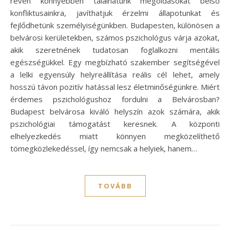
révén könnyebben találhatunk megoldásokat belső
konfliktusainkra, javíthatjuk érzelmi állapotunkat és
fejlődhetünk személyiségünkben. Budapesten, különösen a
belvárosi kerületekben, számos pszichológus várja azokat,
akik szeretnének tudatosan foglalkozni mentális
egészségükkel. Egy megbízható szakember segítségével
a lelki egyensúly helyreállítása reális cél lehet, amely
hosszú távon pozitív hatással lesz életminőségünkre. Miért
érdemes pszichológushoz fordulni a Belvárosban?
Budapest belvárosa kiváló helyszín azok számára, akik
pszichológiai támogatást keresnek. A központi
elhelyezkedés miatt könnyen megközelíthető
tömegközlekedéssel, így nemcsak a helyiek, hanem…
TOVÁBB