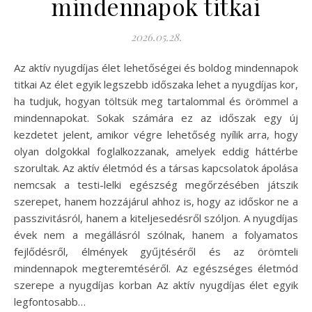
mindennapok titkai
2026.05.28.
Az aktív nyugdíjas élet lehetőségei és boldog mindennapok
titkai Az élet egyik legszebb időszaka lehet a nyugdíjas kor,
ha tudjuk, hogyan töltsük meg tartalommal és örömmel a
mindennapokat. Sokak számára ez az időszak egy új
kezdetet jelent, amikor végre lehetőség nyílik arra, hogy
olyan dolgokkal foglalkozzanak, amelyek eddig háttérbe
szorultak. Az aktív életmód és a társas kapcsolatok ápolása
nemcsak a testi-lelki egészség megőrzésében játszik
szerepet, hanem hozzájárul ahhoz is, hogy az időskor ne a
passzivitásról, hanem a kiteljesedésről szóljon. A nyugdíjas
évek nem a megállásról szólnak, hanem a folyamatos
fejlődésről, élmények gyűjtéséről és az örömteli
mindennapok megteremtéséről. Az egészséges életmód
szerepe a nyugdíjas korban Az aktív nyugdíjas élet egyik
legfontosabb…