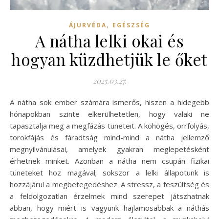
,
ÁJURVÉDA
EGÉSZSÉG
A nátha lelki okai és
hogyan küzdhetjük le őket
2025.03.27.
A nátha sok ember számára ismerős, hiszen a hidegebb
hónapokban szinte elkerülhetetlen, hogy valaki ne
tapasztalja meg a megfázás tüneteit. A köhögés, orrfolyás,
torokfájás és fáradtság mind-mind a nátha jellemző
megnyilvánulásai, amelyek gyakran meglepetésként
érhetnek minket. Azonban a nátha nem csupán fizikai
tüneteket hoz magával; sokszor a lelki állapotunk is
hozzájárul a megbetegedéshez. A stressz, a feszültség és
a feldolgozatlan érzelmek mind szerepet játszhatnak
abban, hogy miért is vagyunk hajlamosabbak a náthás