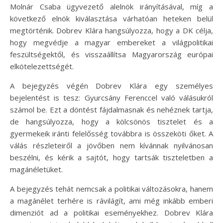
Molnár Csaba ügyvezető alelnök irányításával, míg a
következő elnök kiválasztása várhatóan heteken belül
megtörténik. Dobrev Klára hangsúlyozza, hogy a DK célja,
hogy megvédje a magyar embereket a világpolitikai
feszültségektől, és visszaállítsa Magyarország európai
elkötelezettségét.
A bejegyzés végén Dobrev Klára egy személyes
bejelentést is tesz: Gyurcsány Ferenccel való válásukról
számol be. Ezt a döntést fájdalmasnak és nehéznek tartja,
de hangsúlyozza, hogy a kölcsönös tisztelet és a
gyermekeik iránti felelősség továbbra is összeköti őket. A
válás részleteiről a jövőben nem kívánnak nyilvánosan
beszélni, és kérik a sajtót, hogy tartsák tiszteletben a
magánéletüket.
A bejegyzés tehát nemcsak a politikai változásokra, hanem
a magánélet terhére is rávilágít, ami még inkább emberi
dimenziót ad a politikai eseményekhez. Dobrev Klára