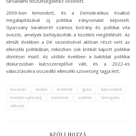
társadalmi feszültségekhez vezetett.
2009-ben lemondott, és a Demokratikus Koalíció
megalapításával új politikai irányvonalat képviselt.
Gyurcsány karakterét számos botrány és politikai vita
övezte, amelyek befolyásolták a közéleti megítélését. Az
elmúlt években a DK vezetésével aktívan részt vett az
ellenzéki politikában, miközben sok kritikát kapott politikai
döntései miatt. Az utóbbi években a baloldali politikai
diskurzusban kulcsszereplővé vált, és a 2022-es
választásokra összeálló ellenzéki szövetség tagja lett.
búcsúzás
elválás
érzelmek
gyász
kapcsolatok
mentális egészség
önismeret
szakítás
támogatás
változás
SZÓLJ HOZZÁ