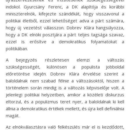
indokol. Gyurcsány Ferenc, a DK alapítója és korábbi
miniszterelnök, kifejezte szándékát, hogy visszavonul a
politikai életből, ezzel lehetőséget adva a párt számára,
hogy új vezetést válasszon. Dobrev Klára hangsúlyozza,
hogy a DK elnöki posztjára a párt teljes tagsága szavaz,
ezzel is erősítve a demokratikus folyamatokat a
politikában.
A bejegyzés részletesen elemzi a változás
szükségességét, különösen a populista jobboldal
előretörése idején. Dobrev Klára érvelése szerint a
baloldalnak nem szabad félnie a változásoktól, hiszen a
történelem során mindig is a változás képviselője volt. A
jelenlegi politikai helyzetben, amikor a közéleti diskurzus
eltorzul, és a populizmus teret nyer, a baloldalnak ki kell
állnia a demokratikus értékek mellett, és újra kell definiálnia
magát.
Az elnökválasztásra való felkészülés már el is kezdődött,