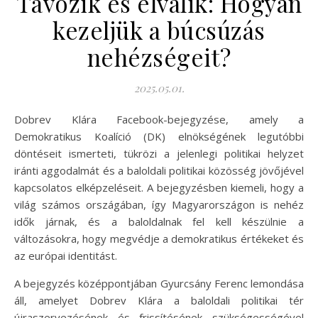
Távozik és elválik: Hogyan
kezeljük a búcsúzás
nehézségeit?
2025.05.01.
Dobrev Klára Facebook-bejegyzése, amely a
Demokratikus Koalíció (DK) elnökségének legutóbbi
döntéseit ismerteti, tükrözi a jelenlegi politikai helyzet
iránti aggodalmát és a baloldali politikai közösség jövőjével
kapcsolatos elképzeléseit. A bejegyzésben kiemeli, hogy a
világ számos országában, így Magyarországon is nehéz
idők járnak, és a baloldalnak fel kell készülnie a
változásokra, hogy megvédje a demokratikus értékeket és
az európai identitást.
A bejegyzés középpontjában Gyurcsány Ferenc lemondása
áll, amelyet Dobrev Klára a baloldali politikai tér
újraszervezésének és frissítésének szükségességével