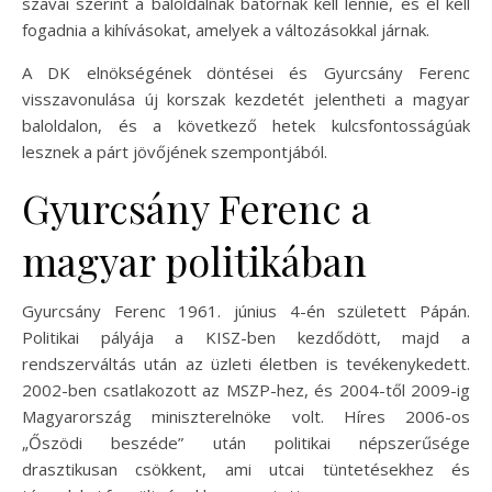
szavai szerint a baloldalnak bátornak kell lennie, és el kell
fogadnia a kihívásokat, amelyek a változásokkal járnak.
A DK elnökségének döntései és Gyurcsány Ferenc
visszavonulása új korszak kezdetét jelentheti a magyar
baloldalon, és a következő hetek kulcsfontosságúak
lesznek a párt jövőjének szempontjából.
Gyurcsány Ferenc a
magyar politikában
Gyurcsány Ferenc 1961. június 4-én született Pápán.
Politikai pályája a KISZ-ben kezdődött, majd a
rendszerváltás után az üzleti életben is tevékenykedett.
2002-ben csatlakozott az MSZP-hez, és 2004-től 2009-ig
Magyarország miniszterelnöke volt. Híres 2006-os
„Őszödi beszéde” után politikai népszerűsége
drasztikusan csökkent, ami utcai tüntetésekhez és