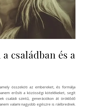
a családban és a
mely összeköti az embereket, és formálja
anem erősíti a közösségi kötelékeket, segít
k családi szintű, generációkon át öröklődő
anem valami nagyobb egészre is ráébrednek.