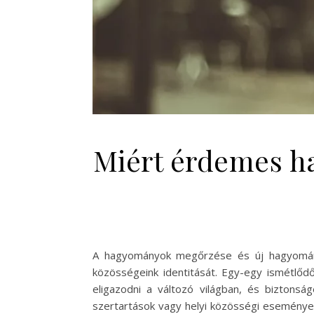
Miért érdemes h
A hagyományok megőrzése és új hagyomány
közösségeink identitását. Egy-egy ismétlőd
eligazodni a változó világban, és biztons
szertartások vagy helyi közösségi esemény