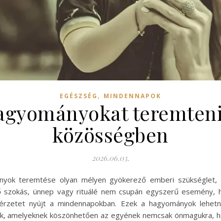
,
EGÉSZSÉG
MINDENNAPOK
agyományokat teremteni 
közösségben
2026.06.03.
ok teremtése olyan mélyen gyökerező emberi szükséglet, a
ő szokás, ünnep vagy rituálé nem csupán egyszerű esemény, h
ágérzetet nyújt a mindennapokban. Ezek a hagyományok lehetne
ek, amelyeknek köszönhetően az egyének nemcsak önmagukra, h