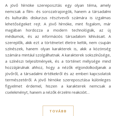
A jövő hírnöke szereposztás egy olyan téma, amely
nemcsak a film- és sorozatrajongók, hanem a társadalmi
és kulturális diskurzus résztvevői számára is izgalmas
lehetőségeket rejt. A jövő hírnöke, mint fogalom, már
magában hordozza a modern technológiák, az új
médiumok, és az információs társadalom kihívásait. A
szereplők, akik ezt a történetet életre keltik, nem csupán
színészek, hanem olyan karakterek is, akik a közönség
számára mintául szolgálhatnak. A karakterek sokszínűsége,
a színészi teljesítmények, és a történet mélysége mind
hozzájárulnak ahhoz, hogy a nézők elgondolkodjanak a
jövőről, a társadalmi értékekről és az emberi kapcsolatok
természetéről. A jövő hírnöke szereposztása különleges
figyelmet érdemel, hiszen a karakterek nemcsak a
cselekményt, hanem a nézők érzelmi reakcióit…
TOVÁBB