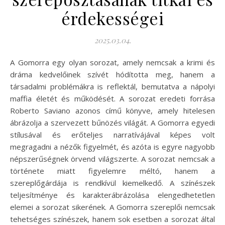
érdekességei
2025.03.04.
A Gomorra egy olyan sorozat, amely nemcsak a krimi és
dráma kedvelőinek szívét hódította meg, hanem a
társadalmi problémákra is reflektál, bemutatva a nápolyi
maffia életét és működését. A sorozat eredeti forrása
Roberto Saviano azonos című könyve, amely hitelesen
ábrázolja a szervezett bűnözés világát. A Gomorra egyedi
stílusával és erőteljes narratívájával képes volt
megragadni a nézők figyelmét, és azóta is egyre nagyobb
népszerűségnek örvend világszerte. A sorozat nemcsak a
története miatt figyelemre méltó, hanem a
szereplőgárdája is rendkívül kiemelkedő. A színészek
teljesítménye és karakterábrázolása elengedhetetlen
elemei a sorozat sikerének. A Gomorra szereplői nemcsak
tehetséges színészek, hanem sok esetben a sorozat által