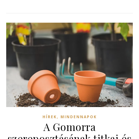
,
HÍREK
MINDENNAPOK
A Gomorra
szereposztásának titkai és