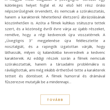
különleges helyet foglal el. Az első két rész óriási
népszerűségnek örvendett, és nemcsak a szórakoztatás,
hanem a karakterek hihetetlenül életszerű ábrázolásának
köszönhetően is. Azóta a filmek kultikus státuszra tettek
szert, és a közönség évről évre várja az újabb részeket,
remélve, hogy a régi kedvencek újra visszatérnek. A
„Üvegtigris 3” megjelenése újra felélesztette a
nosztalgiát, és a rajongók izgatottan várják, hogy
láthassák, milyen új kalandokba keverednek a kedvenc
karaktereik. Az eddigi részek során a filmek nemcsak
szórakoztattak, hanem a társadalmi problémákra is
rávilágítottak, ami még inkább érthetővé tette a karakterek
tetteit és döntéseit. A filmek humorral és drámával
fűszerezve mutatják be a mindennapi…
TOVÁBB