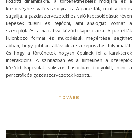
közötti dinamikákra, a történetmesélés módjára és a
közönséghez való viszonyra is. A paraziták, mint a cím is
sugallja, a gazdaszervezetekhez való kapcsolódásuk révén
képesek túlélni és fejlődni, ami analógiát vonhat a
szereplők és a narratíva közötti kapcsolatra. A paraziták
különböző formái és működésük megértése segíthet
abban, hogy jobban átlássuk a szereposztás folyamatát,
és hogy a történetek hogyan épülnek fel a karakterek
interakcióira. A színházban és a filmekben a szereplők
közötti kapcsolat sokszor hasonlóan bonyolult, mint a
paraziták és gazdaszervezetek közötti…
TOVÁBB