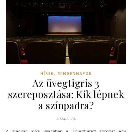
,
HÍREK
MINDENNAPOK
Az üvegtigris 3
szereposztása: Kik lépnek
a színpadra?
2024.11.19.
A magyar mozi világában a „Üvegtigris” sorozat egy