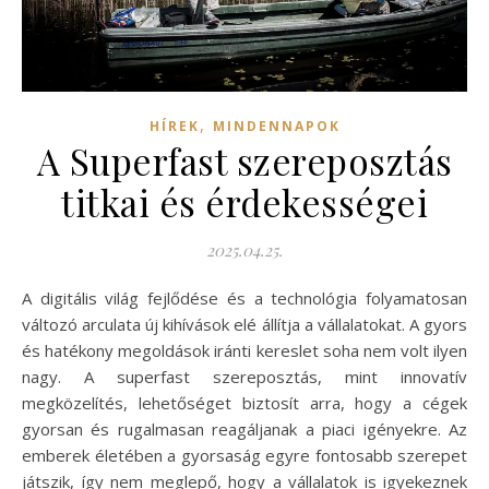
,
HÍREK
MINDENNAPOK
A Superfast szereposztás
titkai és érdekességei
2025.04.25.
A digitális világ fejlődése és a technológia folyamatosan
változó arculata új kihívások elé állítja a vállalatokat. A gyors
és hatékony megoldások iránti kereslet soha nem volt ilyen
nagy. A superfast szereposztás, mint innovatív
megközelítés, lehetőséget biztosít arra, hogy a cégek
gyorsan és rugalmasan reagáljanak a piaci igényekre. Az
emberek életében a gyorsaság egyre fontosabb szerepet
játszik, így nem meglepő, hogy a vállalatok is igyekeznek