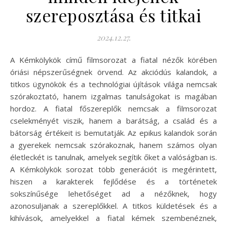
szereposztása és titkai
2024.12.27.
A Kémkölykök című filmsorozat a fiatal nézők körében
óriási népszerűségnek örvend. Az akciódús kalandok, a
titkos ügynökök és a technológiai újítások világa nemcsak
szórakoztató, hanem izgalmas tanulságokat is magában
hordoz. A fiatal főszereplők nemcsak a filmsorozat
cselekményét viszik, hanem a barátság, a család és a
bátorság értékeit is bemutatják. Az epikus kalandok során
a gyerekek nemcsak szórakoznak, hanem számos olyan
életleckét is tanulnak, amelyek segítik őket a valóságban is.
A Kémkölykök sorozat több generációt is megérintett,
hiszen a karakterek fejlődése és a történetek
sokszínűsége lehetőséget ad a nézőknek, hogy
azonosuljanak a szereplőkkel. A titkos küldetések és a
kihívások, amelyekkel a fiatal kémek szembenéznek,