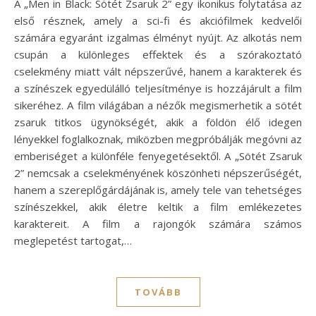
A „Men in Black: Sötét Zsaruk 2” egy ikonikus folytatása az
első résznek, amely a sci-fi és akciófilmek kedvelői
számára egyaránt izgalmas élményt nyújt. Az alkotás nem
csupán a különleges effektek és a szórakoztató
cselekmény miatt vált népszerűvé, hanem a karakterek és
a színészek egyedülálló teljesítménye is hozzájárult a film
sikeréhez. A film világában a nézők megismerhetik a sötét
zsaruk titkos ügynökségét, akik a földön élő idegen
lényekkel foglalkoznak, miközben megpróbálják megóvni az
emberiséget a különféle fenyegetésektől. A „Sötét Zsaruk
2” nemcsak a cselekményének köszönheti népszerűségét,
hanem a szereplőgárdájának is, amely tele van tehetséges
színészekkel, akik életre keltik a film emlékezetes
karaktereit. A film a rajongók számára számos
meglepetést tartogat,…
TOVÁBB