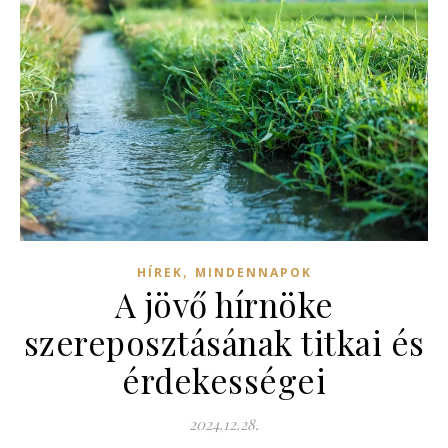
,
HÍREK
MINDENNAPOK
A jövő hírnöke
szereposztásának titkai és
érdekességei
2024.12.28.