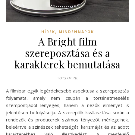
,
HÍREK
MINDENNAPOK
A Bright film
szereposztása és a
karakterek bemutatása
2025.01.29.
A filmipar egyik legérdekesebb aspektusa a szereposztás
folyamata, amely nem csupán a történetmesélés
szempontjából lényeges, hanem a nézők élményét is
jelentősen befolyásolja. A szereplők kiválasztása során a
rendezők és producerek számos tényezőt mérlegelnek,
beleértve a színészek tehetségét, karizmáját és az adott
karakterekhez való illeszkedést. A megfelelő