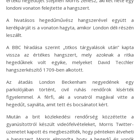
értékű hegedűjét Stephen Morris zenész, aki két hete egy
londoni vonaton felejtette a hangszert.
A hivatásos hegedűművész hangszerével együtt a
kerékpárját is a vonaton hagyta, amikor London déli részén
leszállt.
A BBC híradása szerint „titkos tárgyalások után” kapta
vissza az értékes hangszert, mely azoknak a ritka
hegedűknek volt egyike, melyeket David Tecchler
hangszerkészítő 1709-ben alkotott.
Az átadás London Beckenham negyedének egy
parkolójában történt, civil ruhás rendőrök kísérték
figyelemmel. A férfi, aki a vonatról magával vitte a
hegedűt, sajnálta, amit tett és bocsánatot kért.
Miután a brit közlekedési rendőrség közzétette a
gyanúsítottról készült videófelvételeket, Morris Twitter-
üzenetet kapott és megbeszélték, hogy pénteken átveheti
a hangszert. Morris elmondta, hogy a hegedű és vonók