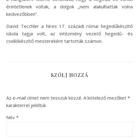
érintetlenek voltak, a dolgok „nem alakulhattak volna
kedvezőbben”.
David Tecchler a híres 17. századi római hegedűkészítő
iskola tagja volt, az intézmény vezető hegedű- és
csellókészítő mestereként tartották számon.
SZÓLJ HOZZÁ
Az e-mail címet nem tesszük közzé.
A kötelező mezőket
*
karakterrel jelöltük
Név
*