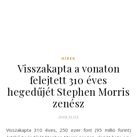
HÍREK
Visszakapta a vonaton
felejtett 310 éves
hegedűjét Stephen Morris
zenész
2019.11.03.
Visszakapta 310 éves, 250 ezer font (95 millió forint)